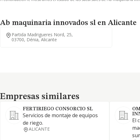
Ab maquinaria innovados sl en Alicante
Partida Madrigueres Nord, 25,
03700, Dénia, Alicante
Empresas similares
Empresas similares
FERTIRIEGO CONSORCIO SL
OM
IN
Servicios de montaje de equipos
El 
de riego.
maq
ALICANTE
sum