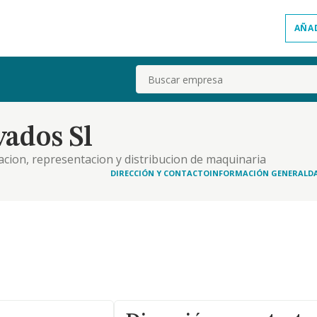
AÑA
Buscar
ados Sl
acion, representacion y distribucion de maquinaria
tos con ello relacionados. b. la promocion,
DIRECCIÓN Y CONTACTO
INFORMACIÓN GENERAL
D