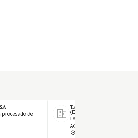
 SA
TALLERES LOSE SL
(EXTINGUIDA)
a procesado de
FABRICACION MAQUINARIA
AGRICOLA
ALICANTE