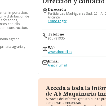
Dirección y contacto
Dirección
venta, importacion,
Partida Les Madrigueres Sud, 25 - A, 
on y distribucion de
Alicante
 accesorios,
Como llegar
tos con ello
cion, construccion,
Teléfono
965781935
naria agraria
uinaria agraria y
Web
www.aborrell.es
Email
Añadir Email
Acceda a toda la inf
de Ab Maquinaria Inn
A través del informe gratuito que te 
donde vas a encontrar: