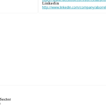
Linkedin
65781935 y puedes
http://www.linkedin.com/company/aborrel
tá situada en
e, Comunidad
7 empresas, a nivel
edia entre todas las
rmación adicional de
onstitución es de 24
á enfocada en a. la
ón y distribución de
tos con ello
erimentado un
raria y forestal). Se
empresas presentes en
Sector
a