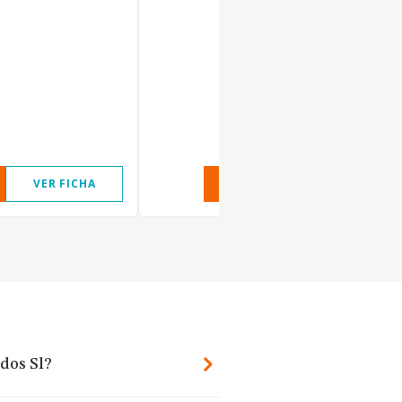
VER FICHA
VER INFORME
VER FIC
dos Sl?