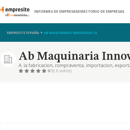
INFORMES DE EMPRESAS
DIRECTORIO DE EMPRESAS
EMPRESITE ESPAÑA
AB MAQUINARIA INNOVADOS SL
Ab Maquinaria Innov
A. la fabricacion, compraventa, importacion, export
de toda clase, accesorios, repuestos y demas elemen
0
/5
( 0 votos)
construccion, compraven