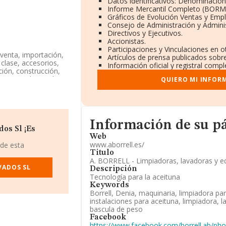
Datos identificativos: Denominación,
Informe Mercantil Completo (BORM
Gráficos de Evolución Ventas y Emp
Consejo de Administración y Admini
Directivos y Ejecutivos.
Accionistas.
Participaciones y Vinculaciones en 
aventa, importación,
Artículos de prensa publicados sobr
clase, accesorios,
Información oficial y registral comp
ión, construcción,
830 - 'Fabricación
QUIERO MI INFOR
 en mercados
niendo en cuenta la
o de empleados por
Informacion de su página web
Información de su p
os Sl ¡Es
Web
ompañía ha perdido
www.aborrell.es/
 de esta
 son algunas de las
Titulo
S.L
y
Aguilar
A. BORRELL - Limpiadoras, lavadoras y eq
VADOS SL
ue están más abajo:
Descripción
Metalicos Gil S.L
.
Tecnología para la aceituna
posición 187.680 a
Keywords
Aprin Group
Borrell, Denia, maquinaria, limpiadora pa
o S.L
, en cambio,
instalaciones para aceituna, limpiadora, 
ad Limitada
y
bascula de peso
os en el ranking
Facebook
https://www.facebook.com/borrell.ab/ph