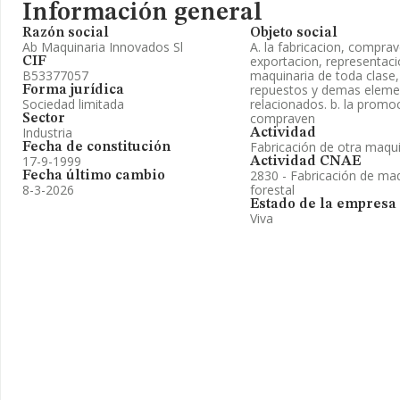
Información general
Razón social
Objeto social
Ab Maquinaria Innovados Sl
A. la fabricacion, compra
exportacion, representaci
CIF
B53377057
maquinaria de toda clase,
repuestos y demas elemen
Forma jurídica
Sociedad limitada
relacionados. b. la promo
compraven
Sector
Industria
Actividad
Fabricación de otra maqui
Fecha de constitución
17-9-1999
Actividad CNAE
2830 - Fabricación de maq
Fecha último cambio
8-3-2026
forestal
Estado de la empresa
Viva