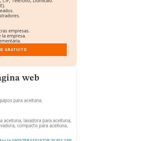
 CIF, Teléfono, Domicilio.
E).
leados.
stradores.
otras empresas.
e la empresa.
lementaria.
ME GRATUITO
ágina web
uipos para aceituna.
ra aceituna, lavadora para aceituna,
lavadora, compacto para aceituna,
otos/a.190575844319728.41401.188