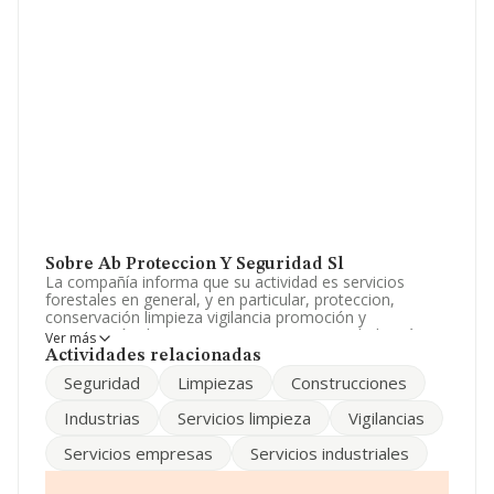
Sobre Ab Proteccion Y Seguridad Sl
La compañía informa que su actividad es servicios
forestales en general, y en particular, proteccion,
conservación limpieza vigilancia promoción y
construcción de areas recreativas. La sociedad está
Ver más
inscrita en el Registro Mercantil como Sociedad
Actividades relacionadas
Limitada. Su CNAE corresponde a 8009 con código
Seguridad
Limpiezas
Construcciones
'%cnae%'. No realiza actividad de importación y/o
exportación.
Industrias
Servicios limpieza
Vigilancias
No ha habido variación en cuanto al número de
Servicios empresas
Servicios industriales
empleados con respecto al 2023 y atendiendo a los
datos disponibles en INFORMA, el número de
empleados de la compañía ha estado por debajo de la