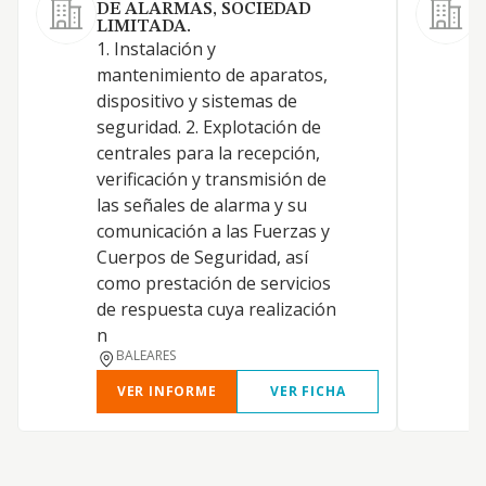
DE ALARMAS, SOCIEDAD
LIMITADA.
1. Instalación y
V
mantenimiento de aparatos,
b
dispositivo y sistemas de
l
seguridad. 2. Explotación de
p
centrales para la recepción,
d
verificación y transmisión de
p
las señales de alarma y su
d
comunicación a las Fuerzas y
Cuerpos de Seguridad, así
como prestación de servicios
de respuesta cuya realización
n
BALEARES
VER INFORME
VER FICHA