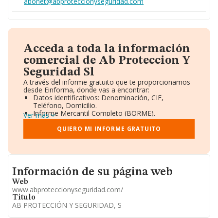
abonet@abproteccionyseguridad.com
Acceda a toda la información
comercial de Ab Proteccion Y
Seguridad Sl
A través del informe gratuito que te proporcionamos
desde Einforma, donde vas a encontrar:
Datos identificativos: Denominación, CIF,
Teléfono, Domicilio.
Informe Mercantil Completo (BORME).
Ver más
Gráficos de Evolución Ventas y Empleados.
Consejo de Administración y Administradores.
QUIERO MI INFORME GRATUITO
Directivos y Ejecutivos.
Accionistas.
Participaciones y Vinculaciones en otras empresas.
Artículos de prensa publicados sobre la empresa.
Informacion de su página web
Información oficial y registral complementaria.
Información de su página web
Web
www.abproteccionyseguridad.com/
Titulo
AB PROTECCIÓN Y SEGURIDAD, S