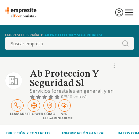
EMPRESITE ESPAÑA
AB PROTECCION Y SEGURIDAD SL
Buscar
Ab Proteccion Y
Seguridad Sl
Servicios forestales en general, y en
particular, proteccion, conservacion limpieza
0
/5
( 0 votos)
vigilancia promocion y construccion de areas
recreativas.
LLAMAR
SITIO WEB
CÓMO
VER
LLEGAR
INFORME
DIRECCIÓN Y CONTACTO
INFORMACIÓN GENERAL
DATOS COM