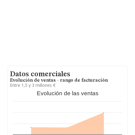
información de la provincia de Sevilla, en la base de
datos de INFORMA aparecen 12 empresas, con ventas
en 2008 de hasta 18 millones de euros. Como
información adicional de interés, los empleados de
media son 15. La media de antigüedad desde la
constitución es de 26 años.
Datos comerciales
Evolución de ventas - rango de facturación
Entre 1,5 y 3 millones €
Evolución de las ventas