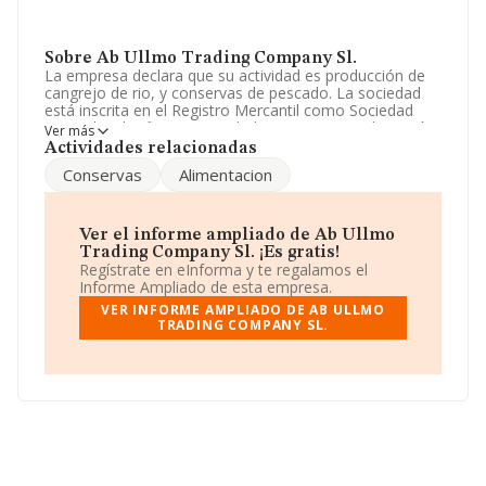
Sobre Ab Ullmo Trading Company Sl.
La empresa declara que su actividad es producción de
cangrejo de rio, y conservas de pescado. La sociedad
está inscrita en el Registro Mercantil como Sociedad
Limitada. Clasifica su actividad CNAE como 'Fabricación
Ver más
de conservas de pescado', código 1022. La empresa es
Actividades relacionadas
importadora.
Conservas
Alimentacion
El número de empleados ha crecido un 37% y según las
cifras existentes en la base de datos de INFORMA, el
número de empleados ha estado por encima de la
Ver el informe ampliado de Ab Ullmo
media de sector.
Trading Company Sl. ¡Es gratis!
Regístrate en eInforma y te regalamos el
El correo electrónico es
ullmo@interbook.net
.
Informe Ampliado de esta empresa.
VER INFORME AMPLIADO DE AB ULLMO
La empresa española
Ab Ullmo Trading Company
TRADING COMPANY SL.
S.L
, B29817541, se encuentra en Avenida Andalucia
núm. S/N, (41740), en el municipio de Lebrija, en Sevilla,
Andalucía.
En relación con el sector y disponiendo de los datos de
hasta 729 empresas, en el ámbito nacional la
facturación alcanza la cifra de 3.501 millones de euros y
se calcula un promedio de facturación de 4 millones de
euros entre todas las compañías. En relación con la