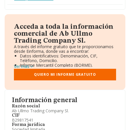
Acceda a toda la información
comercial de Ab Ullmo
Trading Company Sl.
A través del informe gratuito que te proporcionamos
desde Einforma, donde vas a encontrar:
Datos identificativos: Denominación, CIF,
Teléfono, Domicilio.
Informe Mercantil Completo (BORME).
Ver más
Gráficos de Evolución Ventas y Empleados.
Consejo de Administración y Administradores.
QUIERO MI INFORME GRATUITO
Directivos y Ejecutivos.
Accionistas.
Participaciones y Vinculaciones en otras empresas.
Artículos de prensa publicados sobre la empresa.
Información oficial y registral complementaria.
Información general
Razón social
Ab Ullmo Trading Company Sl.
CIF
B29817541
Forma jurídica
Sociedad limitada