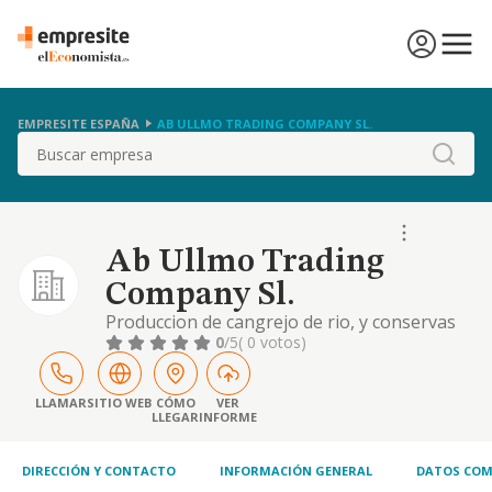
EMPRESITE ESPAÑA
AB ULLMO TRADING COMPANY SL.
Buscar
Ab Ullmo Trading
Company Sl.
Produccion de cangrejo de rio, y conservas
de pescado.
0
/5
( 0 votos)
LLAMAR
SITIO WEB
CÓMO
VER
LLEGAR
INFORME
DIRECCIÓN Y CONTACTO
INFORMACIÓN GENERAL
DATOS COM