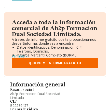
Acceda a toda la información
comercial de Ab2p Formacion
Dual Sociedad Limitada.
A través del informe gratuito que te proporcionamos
desde Einforma, donde vas a encontrar:
Datos identificativos: Denominación, CIF,
Teléfono, Domicilio.
Informe Mercantil Completo (BORME).
Ver más
Gráficos de Evolución Ventas y Empleados.
Consejo de Administración y Administradores.
QUIERO MI INFORME GRATUITO
Directivos y Ejecutivos.
Accionistas.
Participaciones y Vinculaciones en otras empresas.
Artículos de prensa publicados sobre la empresa.
Información oficial y registral complementaria.
Información general
Razón social
Ab2p Formacion Dual Sociedad
Limitada.
CIF
B22586457
Forma jurídica