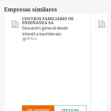
Empresas similares
Empresas similares
CENTROS FAMILIARES DE
ENSEÑANZA SA
Educación general desde
E
infantil a bachillerato
e
SEVILLA
VER INFORME
VER FICHA