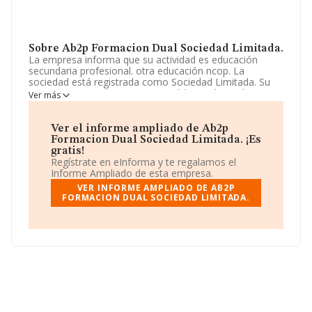
Sobre Ab2p Formacion Dual Sociedad Limitada.
La empresa informa que su actividad es educación
secundaria profesional. otra educación ncop. La
sociedad está registrada como Sociedad Limitada. Su
CNAE corresponde a 8531 con código 'Educación
Ver más
secundaria general'. La compañía no tiene actividad en
mercados exteriores.
Ver el informe ampliado de Ab2p
La sociedad
Ab2p Formacion Dual Sociedad
Formacion Dual Sociedad Limitada. ¡Es
Limitada
, con CIF B22586457, se encuentra en Calle
gratis!
Tecnología Ed Vilamar núm. 1 2 24, (41015), Sevilla,
Regístrate en eInforma y te regalamos el
Andalucía.
Informe Ampliado de esta empresa.
VER INFORME AMPLIADO DE AB2P
En relación con el sector y disponiendo de los datos de
FORMACION DUAL SOCIEDAD LIMITADA.
hasta 877 empresas, la facturación en el ámbito
nacional alcanza los 1.299 millones de euros y se calcula
un promedio de facturación de 1 millón de euros entre
todas las compañías. Teniendo en cuenta la
información sobre Sevilla, en la base de datos
INFORMA constan 29 empresas, con ventas de hasta
67 millones de euros. Finalmente, para completar los
datos de sector la antigüedad desde la constitución es
de 24 años. Los empleados de media son 28.