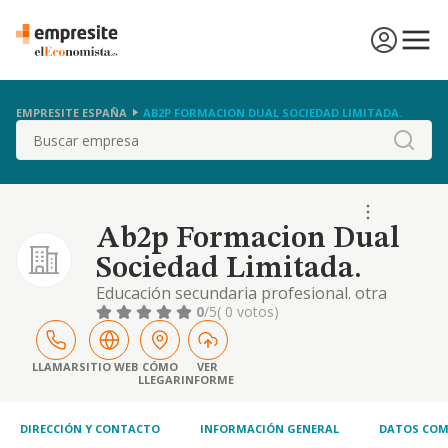
EMPRESITE ESPAÑA
AB2P FORMACION DUAL SOCIEDAD LIMITADA.
Buscar
Ab2p Formacion Dual
Sociedad Limitada.
Educación secundaria profesional. otra
educación ncop
0
/5
( 0 votos)
LLAMAR
SITIO WEB
CÓMO
VER
LLEGAR
INFORME
DIRECCIÓN Y CONTACTO
INFORMACIÓN GENERAL
DATOS COM