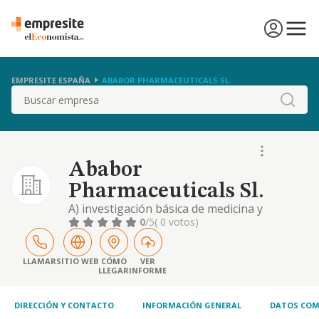
EMPRESITE ESPAÑA
ABABOR PHARMACEUTICALS SL.
Buscar
Ababor
Pharmaceuticals Sl.
A) investigación básica de medicina y
farmacia dirigida a la obtención de patentes
0
/5
( 0 votos)
y registros de productos y/ o especialidades
farmacéuticas. b) comprar, vender, licenciar,
arrendar, ceder y, en general, realizar
LLAMAR
SITIO WEB
CÓMO
VER
LLEGAR
INFORME
cualquier acto de licito comercio sobre
patentes y registros de productos y/ o
especiali
DIRECCIÓN Y CONTACTO
INFORMACIÓN GENERAL
DATOS COM