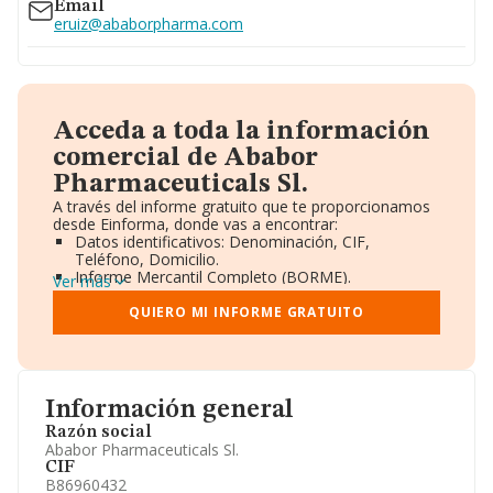
Email
eruiz@ababorpharma.com
Acceda a toda la información
comercial de Ababor
Pharmaceuticals Sl.
A través del informe gratuito que te proporcionamos
desde Einforma, donde vas a encontrar:
Datos identificativos: Denominación, CIF,
Teléfono, Domicilio.
Informe Mercantil Completo (BORME).
Ver más
Gráficos de Evolución Ventas y Empleados.
Consejo de Administración y Administradores.
QUIERO MI INFORME GRATUITO
Directivos y Ejecutivos.
Accionistas.
Participaciones y Vinculaciones en otras empresas.
Artículos de prensa publicados sobre la empresa.
Información oficial y registral complementaria.
Información general
Razón social
Ababor Pharmaceuticals Sl.
CIF
B86960432