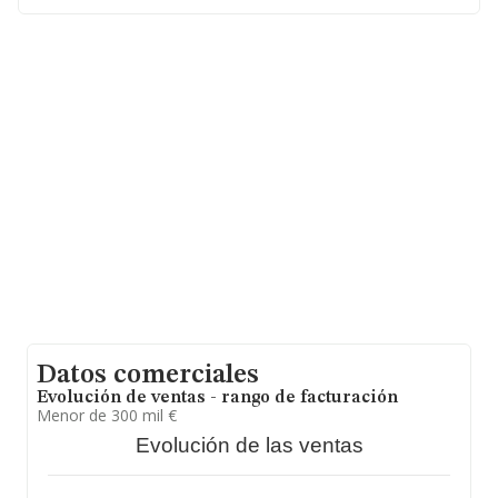
Su correo es
eruiz@ababorpharma.com
. Puedes visitar
su sitio web:
www.ababorpharma.com
.
La empresa
Ababor Pharmaceuticals S.L
, con
número de identificación fiscal B86960432, está situada
en Calle Chile Ed 1. Las Matas núm. 4 Ofic 1, (28290), en
el municipio de Las Rozas De Madrid, Madrid.
En base a la información de la que dispone INFORMA
sobre 507 compañías, a nivel nacional la facturación
asciende a 16.500 millones de euros y en 2023 la media
de facturación de ventas entre todas las compañías
alcanza los 32 millones de euros. En relación con la
información de la provincia de Madrid, en la base de
datos de INFORMA aparecen 158 empresas, cuyas
ventas han obtenido los 6.586 millones de euros. Como
información adicional de interés, la media de empleados
de las empresas es de 83. La media de antigüedad
desde la constitución es de 27 años.
Datos comerciales
Evolución de ventas - rango de facturación
Menor de 300 mil €
Evolución de las ventas