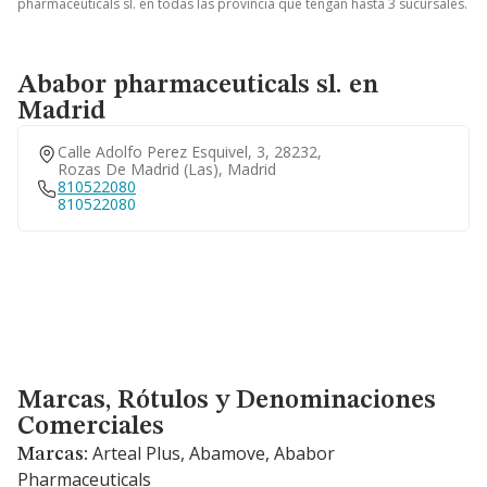
pharmaceuticals sl. en todas las provincia que tengan hasta 3 sucursales.
Ababor pharmaceuticals sl. en
Madrid
Calle Adolfo Perez Esquivel, 3, 28232,
Rozas De Madrid (las), Madrid
810522080
810522080
Marcas, Rótulos y Denominaciones Comerciales
Marcas, Rótulos y Denominaciones
Comerciales
Arteal Plus, Abamove, Ababor
Marcas:
Pharmaceuticals