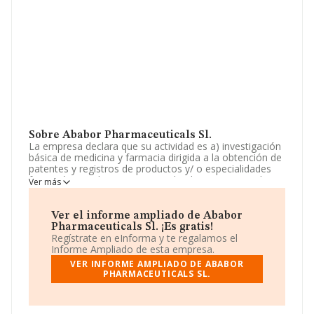
Sobre Ababor Pharmaceuticals Sl.
La empresa declara que su actividad es a) investigación
básica de medicina y farmacia dirigida a la obtención de
patentes y registros de productos y/ o especialidades
farmacéuticas. b) comprar, vender, licenciar, arrendar,
Ver más
ceder y, en general, realizar cualquier acto de licito
comercio sobre patentes y registros de productos y/ o
especiali. La sociedad está registrada como Sociedad
Ver el informe ampliado de Ababor
Limitada. Tiene CNAE: 2120 - 'Fabricación de
Pharmaceuticals Sl. ¡Es gratis!
especialidades farmacéuticas'. La empresa no tiene
Regístrate en eInforma y te regalamos el
actividad en mercados exteriores.
Informe Ampliado de esta empresa.
VER INFORME AMPLIADO DE ABABOR
La plantilla se ha mantenido igual y atendiendo a los
PHARMACEUTICALS SL.
datos disponibles en INFORMA, el número de
empleados de la compañía ha estado por debajo de la
media de sector.