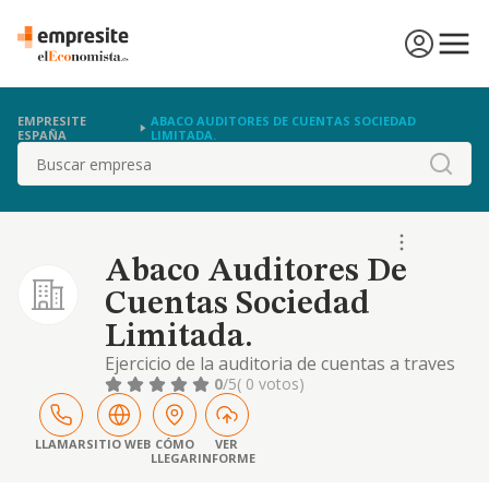
EMPRESITE
ABACO AUDITORES DE CUENTAS SOCIEDAD
ESPAÑA
LIMITADA.
Buscar
Abaco Auditores De
Cuentas Sociedad
Limitada.
Ejercicio de la auditoria de cuentas a traves
de personas fisicas, socios, asociados,
0
/5
( 0 votos)
colaboradores que reunan las condiciones
legales para dicho ejercicio. prestacion
servicios a empresas, particulares de
LLAMAR
SITIO WEB
CÓMO
VER
LLEGAR
INFORME
teneduria de l