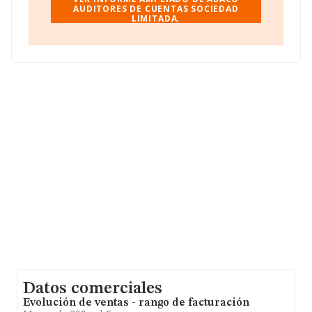
AUDITORES DE CUENTAS SOCIEDAD
LIMITADA.
Con los datos a disposición de INFORMA sobre 56.819
empresas pertenecientes al sector, en el ámbito
nacional la facturación alcanza la cifra de 14.430
millones de euros y la media entre todas las compañías
es de 253 mil euros de ventas en 2022. En cuanto a la
información relativa a la provincia de Granada, en la
base de datos de INFORMA aparecen 635 empresas,
con ventas en 2022 de hasta 37 millones de euros. Con
el fin de ampliar la información relativa a las compañías,
los empleados de media son 3. La antigüedad alcanza
los 19 años desde la constitución.
Datos comerciales
Evolución de ventas - rango de facturación