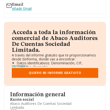
Email
Añadir Email
Acceda a toda la información
comercial de Abaco Auditores
De Cuentas Sociedad
Limitada.
A través del informe gratuito que te proporcionamos
desde Einforma, donde vas a encontrar:
Datos identificativos: Denominación, CIF,
Ver más
Teléfono, Domicilio.
Informe Mercantil Completo (BORME).
QUIERO MI INFORME GRATUITO
Gráficos de Evolución Ventas y Empleados.
Consejo de Administración y Administradores.
Directivos y Ejecutivos.
Accionistas.
Participaciones y Vinculaciones en otras empresas.
Información general
Artículos de prensa publicados sobre la empresa.
Información oficial y registral complementaria.
Razón social
Abaco Auditores De Cuentas Sociedad
Limitada.