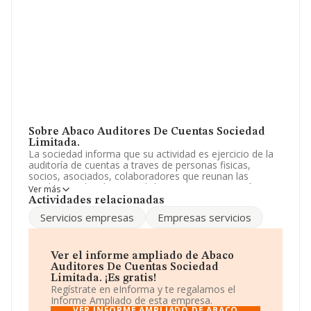
Sobre Abaco Auditores De Cuentas Sociedad
Limitada.
La sociedad informa que su actividad es ejercicio de la
auditoría de cuentas a traves de personas fisicas,
socios, asociados, colaboradores que reunan las
condiciones legales para dicho ejercicio. prestación
Ver más
servicios a empresas, particulares de teneduría de l. La
Actividades relacionadas
empresa está registrada como Sociedad Limitada. Su
Servicios empresas
Empresas servicios
actividad CNAE es 'Actividades de contabilidad,
teneduría de libros, auditoría y asesoría fiscal' con
código 6920. La empresa no tiene actividad en
mercados exteriores.
Ver el informe ampliado de Abaco
Auditores De Cuentas Sociedad
La empresa
Abaco Auditores de Cuentas Sociedad
Limitada. ¡Es gratis!
Limitada
, B18913384, se encuentra en Plaza Albert
Regístrate en eInforma y te regalamos el
Einstein núm. 7 7 M, (18002), en el municipio de
Informe Ampliado de esta empresa.
Granada, Andalucía.
VER INFORME AMPLIADO DE ABACO