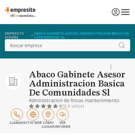
EMPRESITE
ABACO GABINETE ASESOR ADMINISTRACION BASICA DE
ESPAÑA
COMUNIDADES SL
Buscar
Abaco Gabinete Asesor
Administracion Basica
De Comunidades Sl
Administracion de fincas mantenimiento
conservacion de inmuebles, gestion de
0
/5
( 0 votos)
arrendamientos y patrimonios inmobiliarios
limpieza general de. inmuebles,
intermediacion en compraventa y
LLAMAR
SITIO WEB
CÓMO
VER
LLEGAR
INFORME
arrendamientos de inmuebles