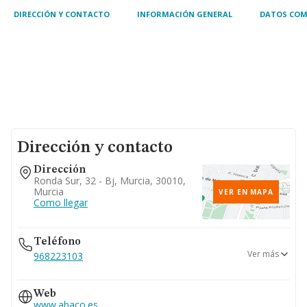
DIRECCIÓN Y CONTACTO
INFORMACIÓN GENERAL
DATOS COM
Dirección y contacto
Dirección
Ronda Sur, 32 - Bj, Murcia, 30010,
Murcia
VER EN MAPA
Como llegar
Teléfono
Ver más
968223103
968937102
Web
www.abaco.es