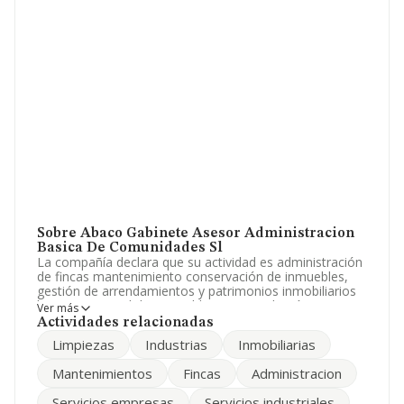
Sobre Abaco Gabinete Asesor Administracion
Basica De Comunidades Sl
La compañía declara que su actividad es administración
de fincas mantenimiento conservación de inmuebles,
gestión de arrendamientos y patrimonios inmobiliarios
limpieza general de. inmuebles, intermediación en
Ver más
compraventa y arrendamientos de inmuebles. La
Actividades relacionadas
empresa es una Sociedad Limitada. Su CNAE
Limpiezas
Industrias
Inmobiliarias
corresponde a 6832 con código 'Gestión y
administración de la propiedad inmobiliaria'. La empresa
Mantenimientos
Fincas
Administracion
no tiene actividad en mercados exteriores.
Servicios empresas
Servicios industriales