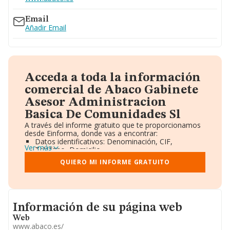
Email
Añadir Email
Acceda a toda la información
comercial de Abaco Gabinete
Asesor Administracion
Basica De Comunidades Sl
A través del informe gratuito que te proporcionamos
desde Einforma, donde vas a encontrar:
Datos identificativos: Denominación, CIF,
Ver más
Teléfono, Domicilio.
Informe Mercantil Completo (BORME).
QUIERO MI INFORME GRATUITO
Gráficos de Evolución Ventas y Empleados.
Consejo de Administración y Administradores.
Directivos y Ejecutivos.
Accionistas.
Participaciones y Vinculaciones en otras empresas.
Informacion de su página web
Información de su página web
Artículos de prensa publicados sobre la empresa.
Información oficial y registral complementaria.
Web
www.abaco.es/