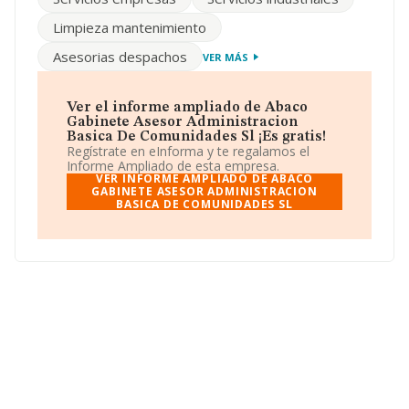
No ha habido variación en cuanto al número de
empleados con respecto al 2023 y atendiendo a los
Limpieza mantenimiento
datos disponibles en INFORMA, ese número ha estado
por encima de la media de sector.
Asesorias despachos
VER MÁS
Respecto a la posición de la empresa según los niveles
de facturación, en los distintos rankings, INFORMA
facilita la siguiente información: en 2024, la compañía
Ver el informe ampliado de Abaco
ha perdido 279 puestos en el ranking sectorial, pasando
Gabinete Asesor Administracion
del 3.128 al 3.407. Se encuentran mejor posicionadas las
Basica De Comunidades Sl ¡Es gratis!
siguientes empresas del sector:
Fa.Re. Iberia S.L
y
Regístrate en eInforma y te regalamos el
Criloman S.L
; en cambio, algunas de las empresas que
Informe Ampliado de esta empresa.
están por debajo en el ranking de sectores son
Urban
VER INFORME AMPLIADO DE ABACO
Consulting S.L
GABINETE ASESOR ADMINISTRACION
y
Administracion Seper S.L
. En el
BASICA DE COMUNIDADES SL
ranking nacional, ha bajado 20.923 puestos pasando del
434.407 al 455.330. Aparecen mejor posicionadas las
siguientes compañías:
Provides Invest S.L
y
Celim
Spain 2020 S.L
; está por encima de compañías como
Jibeyro Iberica S.L
y
Espuman de Tomelloso S.L
. En
2024, la empresa ha perdido 633 puestos en el ranking
provincial pasando del 13.209 al 13.842 puesto.
Su teléfono es 968223103 y puedes visitar su sitio web:
www.abaco.es
.
La sociedad española
Abaco Gabinete Asesor
Administracion Basica de Comunidades S.L
, con CIF
B30490288, se encuentra en Ronda Sur núm. 32 Bj,