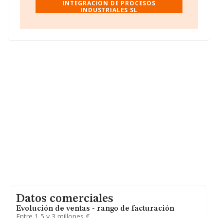
en 2024 la media de facturación de ventas entre todas
INTEGRACION DE PROCESOS
INDUSTRIALES SL
las compañías alcanza los 2 millones de euros. Con el
fin de ampliar la información relativa a las compañías, la
antigüedad alcanza los 25 años desde la constitución.
La media de empleados de las empresas es de 12.
Datos comerciales
Evolución de ventas - rango de facturación
Entre 1,5 y 3 millones €