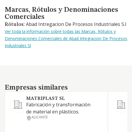
Marcas, Rótulos y Denominaciones Comerciales
Marcas, Rótulos y Denominaciones
Comerciales
Abad Intregacion De Procesos Industriales S.l
Rótulos:
Ver toda la información sobre todas las Marcas, Rótulos y
Denominaciones Comerciales de Abad Integracion De Procesos
Industriales Sl
Empresas similares
Empresas similares
MATRIPLAST SL
Fabricación y transformación
F
de material en plásticos.
i
ALICANTE
p