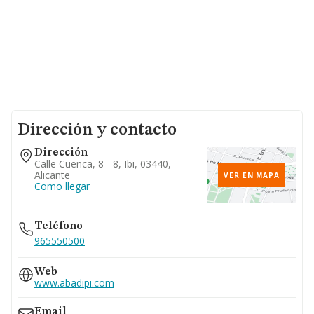
Dirección y contacto
Dirección
Calle Cuenca, 8 - 8, Ibi, 03440,
Alicante
VER EN MAPA
Como llegar
Teléfono
965550500
Web
www.abadipi.com
Email