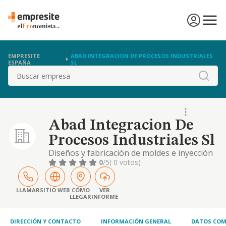
EMPRESITE
ABAD INTEGRACION DE PROCESOS INDUSTRIALES
ESPAÑA
SL
Buscar
Abad Integracion De
Procesos Industriales Sl
Diseños y fabricación de moldes e inyección
de plásticos.
0
/5
( 0 votos)
LLAMAR
SITIO WEB
CÓMO
VER
LLEGAR
INFORME
DIRECCIÓN Y CONTACTO
INFORMACIÓN GENERAL
DATOS COM