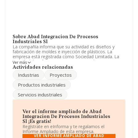
Sobre Abad Integracion De Procesos
Industriales Sl
La compañía informa que su actividad es diseños y
fabricación de moldes e inyección de plásticos. La
empresa está registrada como Sociedad Limitada. La
actividad de referencia CNAE corresponde a '%cnae%',
Ver más
cuyo Código es 2226. La compañía es importadora.
Actividades relacionadas
Industrias
Proyectos
Para ponerse en contacto con sus oficinas, la empresa
facilita el número de teléfono 965550500 y su correo es
Productos industriales
info@abadipi.com
. Para saber más puedes acceder a su
página web en este enlace
www.abadipi.com
.
Servicios industriales
La sociedad española
Abad Integracion de Procesos
Industriales S.L
, con CIF B54150339, tiene domicilio
fiscal en Calle Cuenca P I Alfac 2 núm. 8 8, (03440), en el
Ver el informe ampliado de Abad
municipio de Ibi, Alicante, Comunidad Valenciana.
Integracion De Procesos Industriales
Sl ¡Es gratis!
En base a la información de la que dispone INFORMA
Regístrate en eInforma y te regalamos el
sobre 3.353 compañías, en el ámbito nacional la
Informe Ampliado de esta empresa.
facturación alcanza la cifra de 8.065 millones de euros y
VER INFORME AMPLIADO DE ABAD