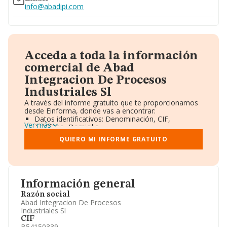
info@abadipi.com
Acceda a toda la información
comercial de Abad
Integracion De Procesos
Industriales Sl
A través del informe gratuito que te proporcionamos
desde Einforma, donde vas a encontrar:
Datos identificativos: Denominación, CIF,
Ver más
Teléfono, Domicilio.
Informe Mercantil Completo (BORME).
QUIERO MI INFORME GRATUITO
Gráficos de Evolución Ventas y Empleados.
Consejo de Administración y Administradores.
Directivos y Ejecutivos.
Accionistas.
Participaciones y Vinculaciones en otras empresas.
Información general
Artículos de prensa publicados sobre la empresa.
Información oficial y registral complementaria.
Razón social
Abad Integracion De Procesos
Industriales Sl
CIF
B54150339