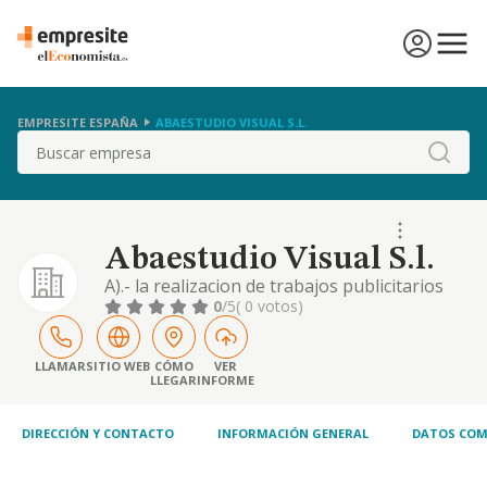
EMPRESITE ESPAÑA
ABAESTUDIO VISUAL S.L.
Buscar
Abaestudio Visual S.l.
A).- la realizacion de trabajos publicitarios
diseno grafico, y comercializacion de
0
/5
( 0 votos)
productos por internet, como asimismo la
actividad editorial. b).- el desarrollo,
comercializacion, compraventa de
LLAMAR
SITIO WEB
CÓMO
VER
LLEGAR
INFORME
programas informatico
DIRECCIÓN Y CONTACTO
INFORMACIÓN GENERAL
DATOS COM