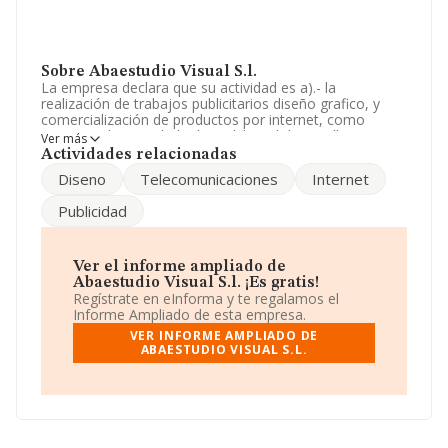
Sobre Abaestudio Visual S.l.
La empresa declara que su actividad es a).- la
realización de trabajos publicitarios diseño grafico, y
comercialización de productos por internet, como
asimismo la actividad editorial. b).- el desarrollo,
Ver más
comercialización, compraventa de programas
Actividades relacionadas
informático. La empresa es una Sociedad Limitada.
Diseno
Telecomunicaciones
Internet
Clasifica su actividad CNAE como 'Ensayos y análisis
técnicos', código 7120. La empresa no tiene actividad
Publicidad
en mercados exteriores.
La compañía
Abaestudio Visual S.L
, con número de
identificación fiscal B51019172, se encuentra en Calle
Ver el informe ampliado de
Real núm. 108 Ptl 3. Plt 6 B, (51001), Ceuta, Ciudad
Abaestudio Visual S.l. ¡Es gratis!
Autónoma De Ceuta.
Regístrate en eInforma y te regalamos el
Informe Ampliado de esta empresa.
En relación con el sector y disponiendo de los datos de
VER INFORME AMPLIADO DE
hasta 7.174 empresas, en el ámbito nacional la
ABAESTUDIO VISUAL S.L.
facturación alcanza la cifra de 2.818 millones de euros y
se calcula un promedio de facturación de 392 mil euros
entre todas las compañías. Respecto a la información
de la provincia (hablamos de Ceuta), en la base de
datos INFORMA constan 7 empresas, con ventas de 21
mil euros. Como información adicional de interés, la