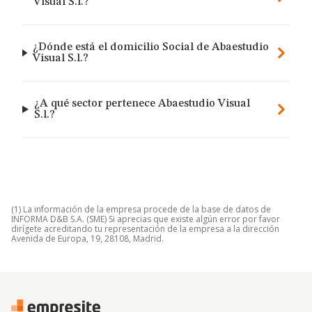
Visual S.l.?
¿Dónde está el domicilio Social de Abaestudio
Visual S.l.?
¿A qué sector pertenece Abaestudio Visual
S.l.?
(1) La información de la empresa procede de la base de datos de
INFORMA D&B S.A. (SME) Si aprecias que existe algún error por favor
dirígete acreditando tu representación de la empresa a la dirección
Avenida de Europa, 19, 28108, Madrid.