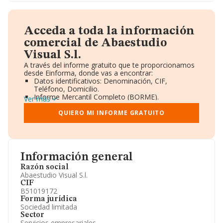
Acceda a toda la información
comercial de Abaestudio
Visual S.l.
A través del informe gratuito que te proporcionamos
desde Einforma, donde vas a encontrar:
Datos identificativos: Denominación, CIF,
Teléfono, Domicilio.
Informe Mercantil Completo (BORME).
Ver más
Gráficos de Evolución Ventas y Empleados.
Consejo de Administración y Administradores.
QUIERO MI INFORME GRATUITO
Directivos y Ejecutivos.
Accionistas.
Participaciones y Vinculaciones en otras empresas.
Artículos de prensa publicados sobre la empresa.
Información oficial y registral complementaria.
Información general
Razón social
Abaestudio Visual S.l.
CIF
B51019172
Forma jurídica
Sociedad limitada
Sector
Servicios empresariales