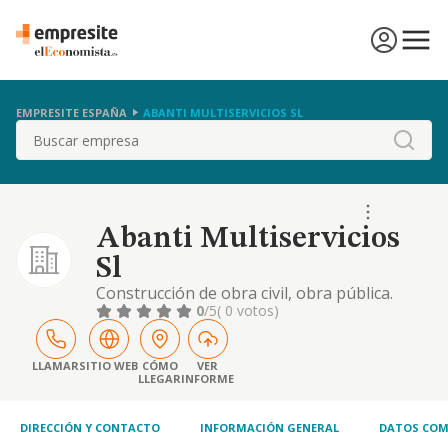
EMPRESITE ESPAÑA
ABANTI MULTISERVICIOS SL
Buscar
Abanti Multiservicios
Sl
Construcción de obra civil, obra pública.
0
/5
( 0 votos)
LLAMAR
SITIO WEB
CÓMO
VER
LLEGAR
INFORME
DIRECCIÓN Y CONTACTO
INFORMACIÓN GENERAL
DATOS COM