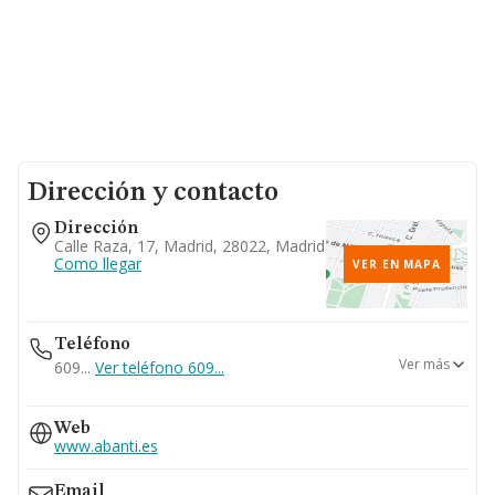
Dirección y contacto
Dirección
Calle Raza, 17, Madrid, 28022, Madrid
Como llegar
VER EN MAPA
Teléfono
Ver más
609...
Ver teléfono 609...
696...
Web
Ver teléfono 696...
www.abanti.es
Email