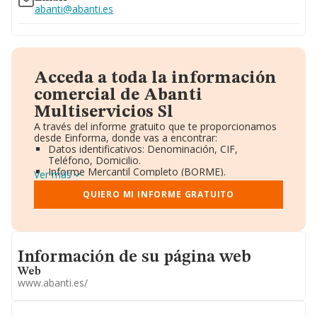
abanti@abanti.es
Acceda a toda la información
comercial de Abanti
Multiservicios Sl
A través del informe gratuito que te proporcionamos
desde Einforma, donde vas a encontrar:
Datos identificativos: Denominación, CIF,
Teléfono, Domicilio.
Informe Mercantil Completo (BORME).
Ver más
Gráficos de Evolución Ventas y Empleados.
Consejo de Administración y Administradores.
QUIERO MI INFORME GRATUITO
Directivos y Ejecutivos.
Accionistas.
Participaciones y Vinculaciones en otras empresas.
Artículos de prensa publicados sobre la empresa.
Informacion de su página web
Información oficial y registral complementaria.
Información de su página web
Web
www.abanti.es/