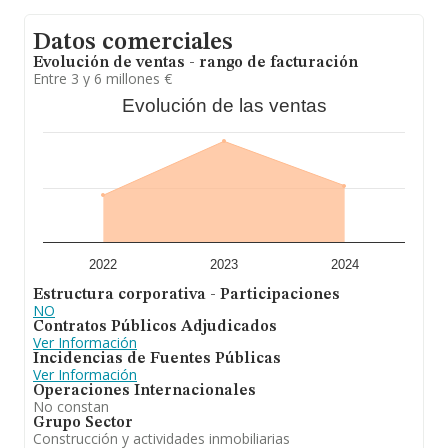
constan 27137 empresas, cuyas ventas han obtenido
los 6.225 millones de euros. Por último, con el fin de
Datos comerciales
ampliar la información relativa al ámbito de la empresa,
la media de empleados de las empresas es de 2. La
Evolución de ventas - rango de facturación
antigüedad desde la constitución es de 17 años.
Entre 3 y 6 millones €
Evolución de las ventas
En definitiva,
Abanti Multiservicios S.L
está
especializada en construcción de obra civil, obra pública.
En cuanto a la posición en el ranking de sectores, la
empresa ha perdido posiciones frente al 2023. En el
ranking de todas las empresas en el territorio nacional,
ha experimentado un retroceso.
2022
2023
2024
Estructura corporativa - Participaciones
NO
Contratos Públicos Adjudicados
Ver Información
Incidencias de Fuentes Públicas
Ver Información
Operaciones Internacionales
No constan
Grupo Sector
Construcción y actividades inmobiliarias