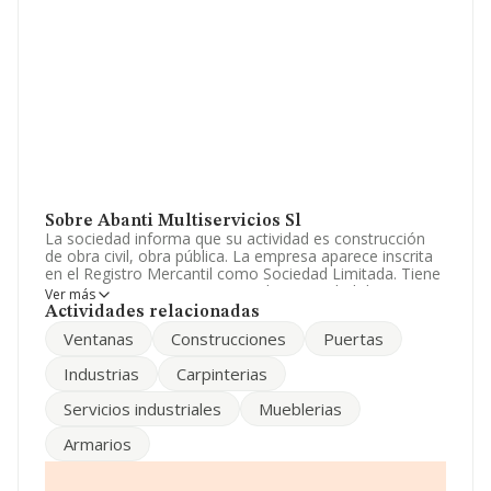
Sobre Abanti Multiservicios Sl
La sociedad informa que su actividad es construcción
de obra civil, obra pública. La empresa aparece inscrita
en el Registro Mercantil como Sociedad Limitada. Tiene
CNAE: 4101 - '%cnae%'. No realiza actividad de
Ver más
importación y/o exportación.
Actividades relacionadas
Ventanas
Construcciones
Puertas
Ha tenido un 30% más de empleados y según las cifras
existentes en la base de datos de INFORMA, el número
Industrias
Carpinterias
de empleados ha estado por encima de la media de
sector.
Servicios industriales
Mueblerias
Acerca de la información en los distintos rankings: en
Armarios
2024, la compañía ha perdido 583 puestos en el ranking
sectorial, pasando del 455 al 1.038. En el ranking del
sector, delante de la empresa están compañías como,