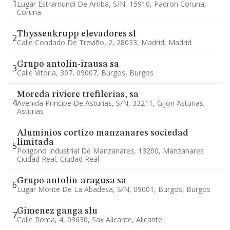
1
Lugar Estramundi De Arriba, S/n, 15910, Padron Coruna,
Coruna
Thyssenkrupp elevadores sl
2
Calle Condado De Treviño, 2, 28033, Madrid, Madrid
Grupo antolin-irausa sa
3
Calle Vitoria, 307, 09007, Burgos, Burgos
Moreda riviere trefilerias, sa
4
Avenida Principe De Asturias, S/n, 33211, Gijon Asturias,
Asturias
Aluminios cortizo manzanares sociedad
limitada
5
Poligono Industrial De Manzanares, 13200, Manzanares
Ciudad Real, Ciudad Real
Grupo antolin-aragusa sa
6
Lugar Monte De La Abadesa, S/n, 09001, Burgos, Burgos
Gimenez ganga slu
7
Calle Roma, 4, 03630, Sax Alicante, Alicante