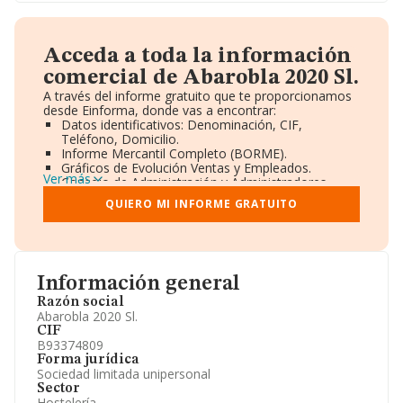
Acceda a toda la información
comercial de Abarobla 2020 Sl.
A través del informe gratuito que te proporcionamos
desde Einforma, donde vas a encontrar:
Datos identificativos: Denominación, CIF,
Teléfono, Domicilio.
Informe Mercantil Completo (BORME).
Gráficos de Evolución Ventas y Empleados.
Ver más
Consejo de Administración y Administradores.
Directivos y Ejecutivos.
QUIERO MI INFORME GRATUITO
Accionistas.
Participaciones y Vinculaciones en otras empresas.
Artículos de prensa publicados sobre la empresa.
Información oficial y registral complementaria.
Información general
Razón social
Abarobla 2020 Sl.
CIF
B93374809
Forma jurídica
Sociedad limitada unipersonal
Sector
Hostelería