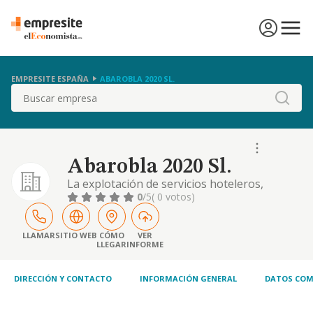
EMPRESITE ESPAÑA
ABAROBLA 2020 SL.
Buscar
Abarobla 2020 Sl.
La explotación de servicios hoteleros,
hosteleros y de restauración. prestación de
0
/5
( 0 votos)
servicios y asesoramiento a clientes
relacionados con el alojamiento, desayuno y
traslados. el c.n.a.e. de su actividad principal
LLAMAR
SITIO WEB
CÓMO
VER
LLEGAR
INFORME
es: 5590. otros alojamientos
DIRECCIÓN Y CONTACTO
INFORMACIÓN GENERAL
DATOS COM