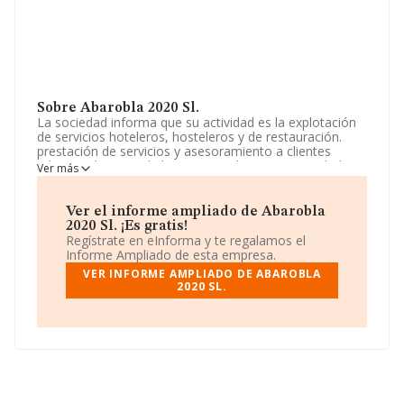
Sobre Abarobla 2020 Sl.
La sociedad informa que su actividad es la explotación
de servicios hoteleros, hosteleros y de restauración.
prestación de servicios y asesoramiento a clientes
relacionados con el alojamiento, desayuno y traslados.
Ver más
el c.n.a.e. de su actividad principal es: 5590. otros
alojamientos. La sociedad está inscrita en el Registro
Mercantil como Sociedad Limitada. La actividad de
Ver el informe ampliado de Abarobla
referencia CNAE corresponde a 'Alojamientos turísticos
2020 Sl. ¡Es gratis!
y otros alojamientos de corta estancia', cuyo Código es
Regístrate en eInforma y te regalamos el
5520. No realiza actividad de importación y/o
Informe Ampliado de esta empresa.
exportación.
VER INFORME AMPLIADO DE ABAROBLA
2020 SL.
La empresa
Abarobla 2020 S.L
, B93374809, tiene su
domicilio social establecido en Pasaje Luciano Martinez
núm. 1 Piso 1 Dr, (29005), Málaga, Andalucía.
Con los datos a disposición de INFORMA sobre 15.006
empresas pertenecientes al sector, en el ámbito
nacional la facturación alcanza la cifra de 3.273 millones
de euros y el promedio de la facturación de ventas