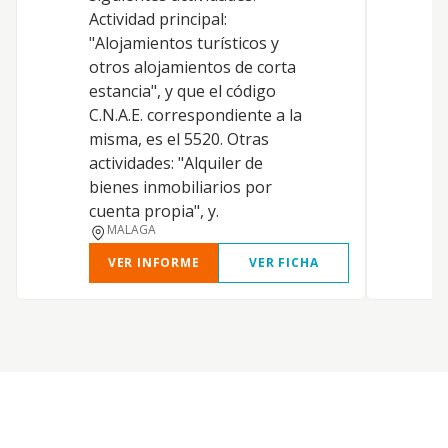
s
Actividad principal:
e
"Alojamientos turísticos y
p
otros alojamientos de corta
v
estancia", y que el código
c
C.N.A.E. correspondiente a la
a
misma, es el 5520. Otras
b
actividades: "Alquiler de
c
bienes inmobiliarios por
r
cuenta propia", y.
MALAGA
VER INFORME
VER FICHA