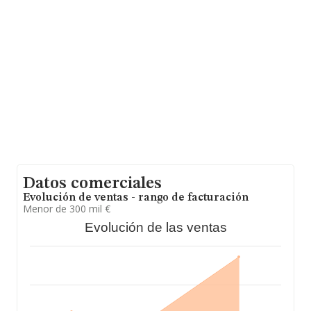
entre todas las compañías asciende a los 218 mil euros.
Teniendo en cuenta la información sobre Málaga, en la
base de datos de INFORMA aparecen 1015 empresas,
cuyas ventas en 2024 han alcanzado los 221 millones
de euros. Con el fin de ampliar la información relativa a
las compañías, los empleados de media son 2; la media
de antigüedad desde la constitución es de 12 años.
Datos comerciales
Evolución de ventas - rango de facturación
Menor de 300 mil €
Evolución de las ventas