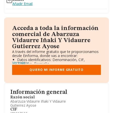
Añadir Email
Acceda a toda la información
comercial de Abarzuza
Vidaurre Iñaki Y Vidaurre
Gutierrez Ayose
A través del informe gratuito que te proporcionamos
desde Einforma, donde vas a encontrar:
Datos identificativos: Denominación, CIF,
Ver más
Teléfono, Domicilio.
Informe Mercantil Completo (BORME).
QUIERO MI INFORME GRATUITO
Gráficos de Evolución Ventas y Empleados.
Consejo de Administración y Administradores.
Directivos y Ejecutivos.
Accionistas.
Participaciones y Vinculaciones en otras empresas.
Información general
Artículos de prensa publicados sobre la empresa.
Información oficial y registral complementaria.
Razón social
Abarzuza Vidaurre Iñaki Y Vidaurre
Gutierrez Ayose
CIF