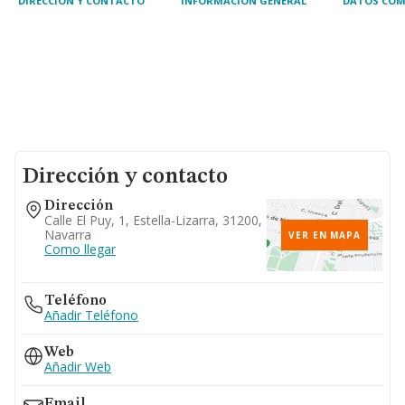
DIRECCIÓN Y CONTACTO
INFORMACIÓN GENERAL
DATOS COM
Dirección y contacto
Dirección
Calle El Puy, 1, Estella-Lizarra, 31200,
Navarra
VER EN MAPA
Como llegar
Teléfono
Añadir Teléfono
Web
Añadir Web
Email