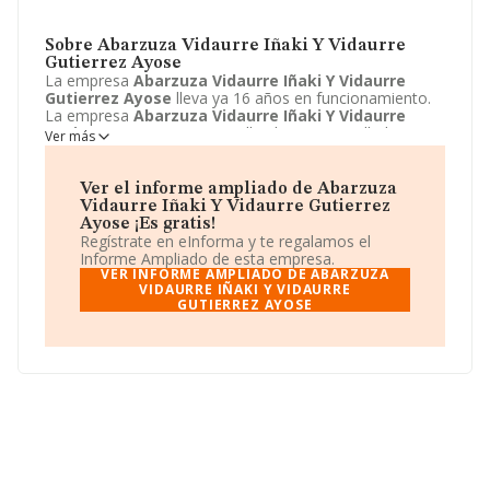
Sobre Abarzuza Vidaurre Iñaki Y Vidaurre
Gutierrez Ayose
La empresa
Abarzuza Vidaurre Iñaki Y Vidaurre
Gutierrez Ayose
lleva ya 16 años en funcionamiento.
La empresa
Abarzuza Vidaurre Iñaki Y Vidaurre
Gutierrez Ayose
sita en Calle el puy, 1, Estella-lizarra,
Ver más
Navarra. La actividad CNAE de esta compañía es 5630 -
Servicios de bebidas. La emprea
Abarzuza Vidaurre
Iñaki Y Vidaurre Gutierrez Ayose
se registra como
Ver el informe ampliado de Abarzuza
Sociedad civil.
Vidaurre Iñaki Y Vidaurre Gutierrez
Ayose ¡Es gratis!
Regístrate en eInforma y te regalamos el
Informe Ampliado de esta empresa.
VER INFORME AMPLIADO DE ABARZUZA
VIDAURRE IÑAKI Y VIDAURRE
GUTIERREZ AYOSE