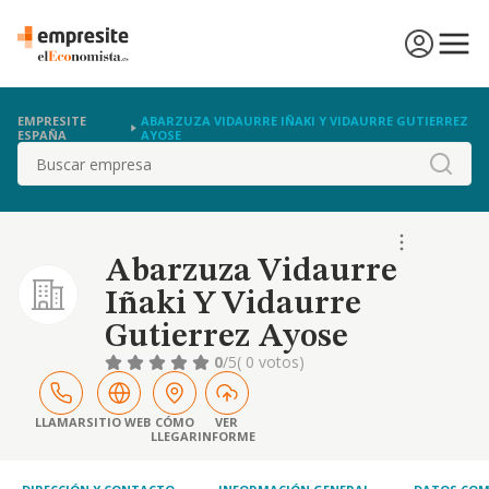
EMPRESITE
ABARZUZA VIDAURRE IÑAKI Y VIDAURRE GUTIERREZ
ESPAÑA
AYOSE
Buscar
Abarzuza Vidaurre
Iñaki Y Vidaurre
Gutierrez Ayose
0
/5
( 0 votos)
LLAMAR
SITIO WEB
CÓMO
VER
LLEGAR
INFORME