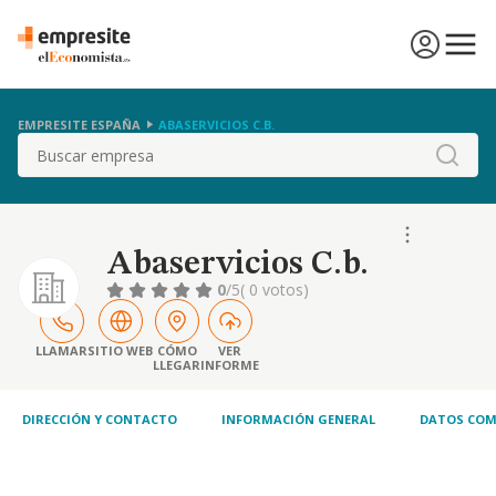
EMPRESITE ESPAÑA
ABASERVICIOS C.B.
Buscar
Abaservicios C.b.
0
/5
( 0 votos)
LLAMAR
SITIO WEB
CÓMO
VER
LLEGAR
INFORME
DIRECCIÓN Y CONTACTO
INFORMACIÓN GENERAL
DATOS COM