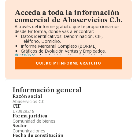
Acceda a toda la información
comercial de Abaservicios C.b.
A través del informe gratuito que te proporcionamos
desde Einforma, donde vas a encontrar:
Datos identificativos: Denominación, CIF,
Teléfono, Domicilio.
Informe Mercantil Completo (BORME).
Gráficos de Evolución Ventas y Empleados.
Ver más
Consejo de Administración y Administradores.
Directivos y Ejecutivos.
QUIERO MI INFORME GRATUITO
Accionistas.
Participaciones y Vinculaciones en otras empresas.
Artículos de prensa publicados sobre la empresa.
Información oficial y registral complementaria.
Información general
Razón social
Abaservicios C.b.
CIF
E73929218
Forma jurídica
Comunidad de bienes
Sector
Comunicaciones
Fecha de constitución