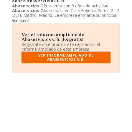
Sobre Abaservicios C.b.
Abaservicios C.b.
cuenta con 9 años de actividad.
Abaservicios C.b.
se halla en Calle Eugenio Perez, 2 - 2
DCH, Madrid, Madrid. La empresa enmarca su principal
actividad CNAE como 6220 - Actividades de consultoría
Ver más
informática y gestión de instalaciones informáticas.
Abaservicios C.b.
toma la forma jurídica de
Comunidad de bienes.
Ver el informe ampliado de
Abaservicios C.b. ¡Es gratis!
Regístrate en eInforma y te regalamos el
Informe Ampliado de esta empresa.
VER INFORME AMPLIADO DE
ABASERVICIOS C.B.