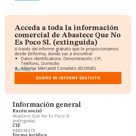
Acceda a toda la información
comercial de Abastece Que No
Es Poco Sl. (extinguida)
A través del informe gratuito que te proporcionamos
desde Einforma, donde vas a encontrar:
Datos identificativos: Denominación, CIF,
Teléfono, Domicilio.
Informe Mercantil Completo (BORME).
Ver más
Gráficos de Evolución Ventas y Empleados.
Consejo de Administración y Administradores.
QUIERO MI INFORME GRATUITO
Directivos y Ejecutivos.
Accionistas.
Participaciones y Vinculaciones en otras empresas.
Artículos de prensa publicados sobre la empresa.
Información oficial y registral complementaria.
Información general
Razón social
Abastece Que No Es Poco Sl.
(extinguida)
CIF
B88638473
Forma jurídica