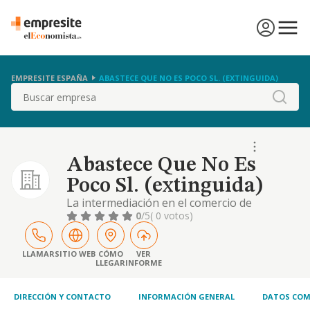
EMPRESITE ESPAÑA
ABASTECE QUE NO ES POCO SL. (EXTINGUIDA)
Buscar
Abastece Que No Es
Poco Sl. (extinguida)
La intermediación en el comercio de
productos alimenticios y bebidas (cnae
0
/5
( 0 votos)
4617). y otras actividades integrantes del
objeto serán:-. el comercio al por menor por
correspondencia o internet(cnae 4791). .
LLAMAR
SITIO WEB
CÓMO
VER
LLEGAR
INFORME
otras actividades de consultoría (cnae
7022).quedan excluidas todas aquellas
actividades para cu
DIRECCIÓN Y CONTACTO
INFORMACIÓN GENERAL
DATOS COM