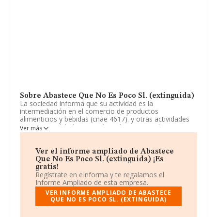
Sobre Abastece Que No Es Poco Sl. (extinguida)
La sociedad informa que su actividad es la
intermediación en el comercio de productos
alimenticios y bebidas (cnae 4617). y otras actividades
integrantes del objeto serán:-. el comercio al por menor
Ver más
por correspondencia o internet(cnae 4791). otras
actividades de consultoría (cnae 7022).quedan excluidas
todas aquellas actividades para cu. La empresa está
Ver el informe ampliado de Abastece
registrada como Sociedad Limitada. Su actividad CNAE
Que No Es Poco Sl. (extinguida) ¡Es
es 'Intermediarios del comercio de productos
gratis!
alimenticios, bebidas y tabaco' con código 4617. No
Regístrate en eInforma y te regalamos el
realiza actividad de importación y/o exportación.
Informe Ampliado de esta empresa.
VER INFORME AMPLIADO DE ABASTECE
La sociedad
Abastece Que No Es Poco S.L.
QUE NO ES POCO SL. (EXTINGUIDA)
(extinguida)
, B88638473, se encuentra en Calle Rios
Rosas núm. 36 1 Iz, (28003), Madrid, Madrid.