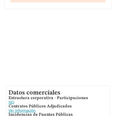
En base a la información de la que dispone INFORMA
sobre 6.632 compañías, la facturación en el ámbito
nacional alcanza los 7.528 millones de euros y la media
entre todas las compañías es de 1 millón de euros de
ventas. En relación con la información de la provincia de
Madrid, en la base de datos INFORMA constan 1384
empresas, cuyas ventas han obtenido los 2.548 millones
de euros. Con el fin de ampliar la información relativa a
las compañías, los empleados de media son 3. La
media de antigüedad desde la constitución es de 13
años.
Datos comerciales
Estructura corporativa - Participaciones
NO
Contratos Públicos Adjudicados
Ver Información
Incidencias de Fuentes Públicas