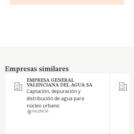
Empresas similares
Empresas similares
EMPRESA GENERAL
VALENCIANA DEL AGUA SA
Captación, depuración y
l
distribución de agua para
c
núcleo urbano
m
VALENCIA
d
d
p