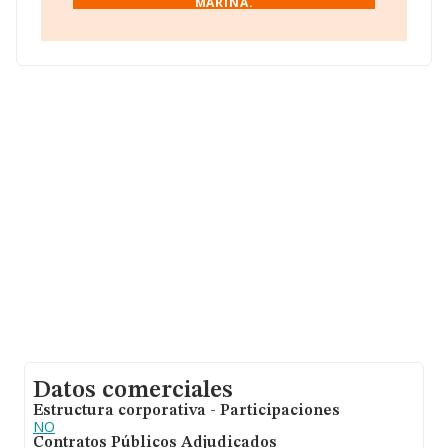
MARINA.
La sociedad española
S.R.L. de Abastecimientos de
Agua de La Marina
, CIF B03447026, se encuentra en
Calle Ciril Amoros núm. 12 15, (46004), en el municipio
de Valencia, Comunidad Valenciana.
Con los datos a disposición de INFORMA sobre 2.104
empresas pertenecientes al sector, la facturación en el
ámbito nacional alcanza los 8.617 millones de euros y
se calcula un promedio de facturación de 4 millones de
euros entre todas las compañías. En cuanto a la
información relativa a la provincia de Valencia, en la
base de datos INFORMA constan 200 empresas, con
ventas en el año 2024 de 611 millones de euros. Por
último, con el fin de ampliar la información relativa al
ámbito de la empresa, la media de empleados de las
empresas es de 21; la media de antigüedad desde la
constitución es de 25 años.
Datos comerciales
Estructura corporativa - Participaciones
NO
Contratos Públicos Adjudicados