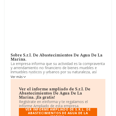
Sobre S.r.l. De Abastecimientos De Agua De La
Marina.
La empresa informa que su actividad es la compraventa
y arrendamiento no financiero de bienes muebles e
inmuebles rusticos y urbanos por su naturaleza, así
como de valores, titulos, acciones y participaciones
Ver más
sociales, cualesquiera que sea su clase y naturale. La
empresa está registrada como Sociedad Limitada. Su
actividad CNAE es 'Captación, depuración y distribución
Ver el informe ampliado de S.r.l. De
de agua' con código 3600. La empresa no tiene
Abastecimientos De Agua De La
actividad en mercados exteriores.
Marina. ¡Es gratis!
Regístrate en eInforma y te regalamos el
Para comunicarse con sus oficinas, el número de
Informe Ampliado de esta empresa.
teléfono es 963913292 y el correo electrónico es
VER INFORME AMPLIADO DE S.R.L. DE
daeuro@daeuro.com
ABASTECIMIENTOS DE AGUA DE LA
.