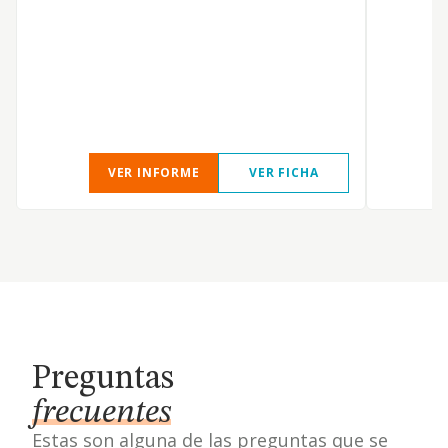
c
c
e
s
a
d
VER INFORME
VER FICHA
Preguntas
frecuentes
Estas son alguna de las preguntas que se