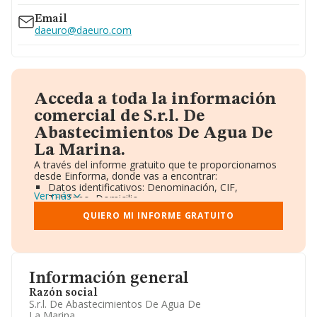
Email
daeuro@daeuro.com
Acceda a toda la información
comercial de S.r.l. De
Abastecimientos De Agua De
La Marina.
A través del informe gratuito que te proporcionamos
desde Einforma, donde vas a encontrar:
Datos identificativos: Denominación, CIF,
Ver más
Teléfono, Domicilio.
Informe Mercantil Completo (BORME).
QUIERO MI INFORME GRATUITO
Gráficos de Evolución Ventas y Empleados.
Consejo de Administración y Administradores.
Directivos y Ejecutivos.
Accionistas.
Participaciones y Vinculaciones en otras empresas.
Información general
Artículos de prensa publicados sobre la empresa.
Información oficial y registral complementaria.
Razón social
S.r.l. De Abastecimientos De Agua De
La Marina.