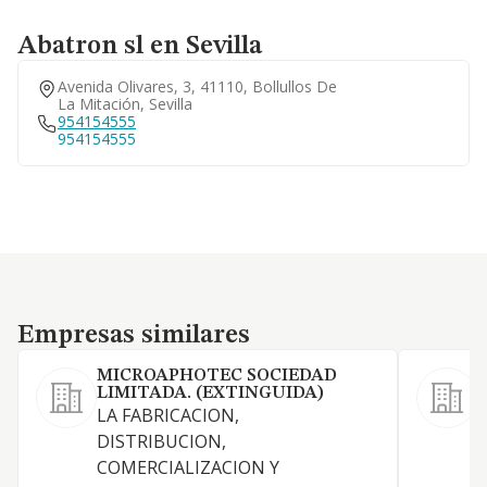
Abatron sl en Sevilla
Avenida Olivares, 3, 41110, Bollullos De
La Mitación, Sevilla
954154555
954154555
Empresas similares
Empresas similares
MICROAPHOTEC SOCIEDAD
LIMITADA. (EXTINGUIDA)
LA FABRICACION,
F
DISTRIBUCION,
e
COMERCIALIZACION Y
i