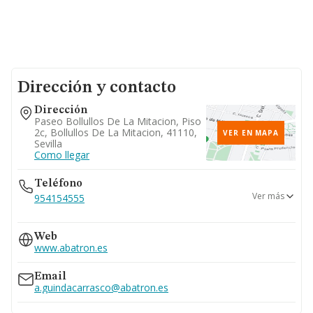
Dirección y contacto
Dirección
Paseo Bollullos De La Mitacion, Piso
2c, Bollullos De La Mitacion, 41110,
VER EN MAPA
Sevilla
Como llegar
Teléfono
Ver más
954154555
954152959
Web
955776755
www.abatron.es
654...
Ver teléfono 654...
Email
a.guindacarrasco@abatron.es