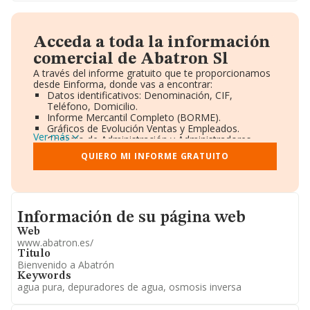
Acceda a toda la información
comercial de Abatron Sl
A través del informe gratuito que te proporcionamos
desde Einforma, donde vas a encontrar:
Datos identificativos: Denominación, CIF,
Teléfono, Domicilio.
Informe Mercantil Completo (BORME).
Gráficos de Evolución Ventas y Empleados.
Ver más
Consejo de Administración y Administradores.
Directivos y Ejecutivos.
QUIERO MI INFORME GRATUITO
Accionistas.
Participaciones y Vinculaciones en otras empresas.
Artículos de prensa publicados sobre la empresa.
Información oficial y registral complementaria.
Informacion de su página web
Información de su página web
Web
www.abatron.es/
Titulo
Bienvenido a Abatrón
Keywords
agua pura, depuradores de agua, osmosis inversa