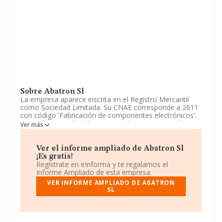
Sobre Abatron Sl
La empresa aparece inscrita en el Registro Mercantil
como Sociedad Limitada. Su CNAE corresponde a 2611
con código 'Fabricación de componentes electrónicos'.
No realiza actividad de importación y/o exportación.
Ver más
Para ponerse en contacto con sus oficinas, la empresa
facilita el número de teléfono 954154555 y su correo es
Ver el informe ampliado de Abatron Sl
a.guindacarrasco@abatron.es
. Puedes visitar su sitio
¡Es gratis!
web:
www.abatron.es
.
Regístrate en eInforma y te regalamos el
Informe Ampliado de esta empresa.
La sociedad
Abatron S.L
, NIF B41091265, está situada
VER INFORME AMPLIADO DE ABATRON
en Paseo Bollullos De La Mitacion Piso 2c, (41110),
SL
Bollullos De La Mitacion, Sevilla, Andalucía.
En base a la información de la que dispone INFORMA
sobre 1.019 compañías, en el ámbito nacional la