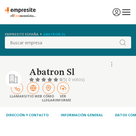
EMPRESITE ESPAÑA
ABATRON SL
Buscar
Abatron Sl
0
/5
( 0 votos)
LLAMAR
SITIO WEB
CÓMO
VER
LLEGAR
INFORME
DIRECCIÓN Y CONTACTO
INFORMACIÓN GENERAL
DATOS COM