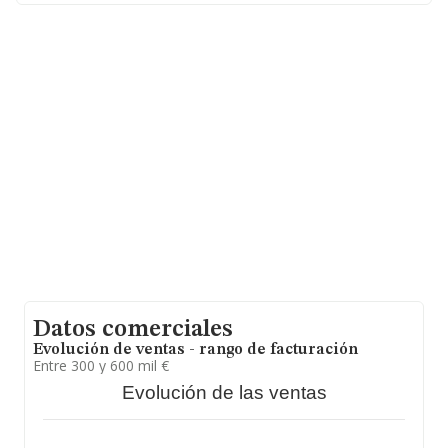
facturación alcanza la cifra de 2.174 millones de euros y
el promedio de la facturación de ventas entre todas las
compañías asciende a los 2 millones de euros. Teniendo
en cuenta la información sobre Sevilla, en la base de
datos INFORMA constan 24 empresas, con ventas en el
año 2023 de 2 millones de euros. Como información
adicional de interés, la media de empleados es de 10. La
media de antigüedad desde la constitución es de 19
años.
Datos comerciales
Evolución de ventas - rango de facturación
Entre 300 y 600 mil €
Evolución de las ventas