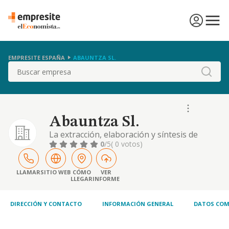
EMPRESITE ESPAÑA
ABAUNTZA SL.
Buscar
Abauntza Sl.
La extracción, elaboración y síntesis de
principios activos derivados de las especies
0
/5
( 0 votos)
vegetales para su utilización fitoterapeútica,
cosmética, farmacológica, y medicinal. la
elaboración de productos cosméticos,
LLAMAR
SITIO WEB
CÓMO
VER
LLEGAR
INFORME
farmacéuticos, medicinales, fitoterapeúticos
o dietéticos
DIRECCIÓN Y CONTACTO
INFORMACIÓN GENERAL
DATOS COM