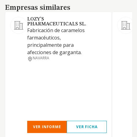
Empresas similares
Empresas similares
LOZY'S
PHARMACEUTICALS SL.
Fabricación de caramelos
P
farmacéuticos,
d
principalmente para
b
afecciones de garganta.
NAVARRA
VER INFORME
VER FICHA