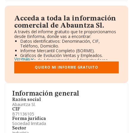
Acceda a toda la información
comercial de Abauntza Sl.
A través del informe gratuito que te proporcionamos
desde Einforma, donde vas a encontrar:
Datos identificativos: Denominación, CIF,
Teléfono, Domicilio.
Informe Mercantil Completo (BORME).
Gráficos de Evolución Ventas y Empleados.
Ver más
Consejo de Administración y Administradores.
Directivos y Ejecutivos.
QUIERO MI INFORME GRATUITO
Accionistas.
Participaciones y Vinculaciones en otras empresas.
Artículos de prensa publicados sobre la empresa.
Información oficial y registral complementaria.
Información general
Razón social
Abauntza Sl.
CIF
B71136105
Forma jurídica
Sociedad limitada
Sector
Industria