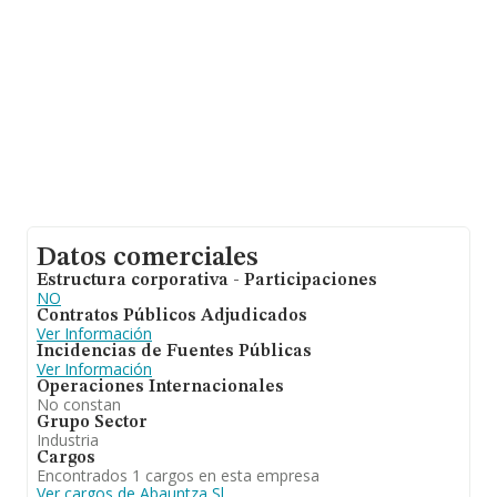
constan 7 empresas, con ventas de hasta 55 millones
de euros. Para aportar ulterior información de interés en
el ámbito sectorial, los empleados de media son 31; la
antigüedad desde la constitución es de 19 años.
Datos comerciales
Estructura corporativa - Participaciones
NO
Contratos Públicos Adjudicados
Ver Información
Incidencias de Fuentes Públicas
Ver Información
Operaciones Internacionales
No constan
Grupo Sector
Industria
Cargos
Encontrados 1 cargos en esta empresa
Ver cargos de Abauntza Sl.