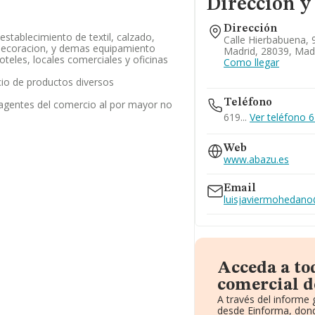
Dirección y
Dirección
stablecimiento de textil, calzado,
Calle Hierbabuena, 9
decoracion, y demas equipamiento
Madrid, 28039, Mad
oteles, locales comerciales y oficinas
Como llegar
cio de productos diversos
Teléfono
 agentes del comercio al por mayor no
619...
Ver teléfono 61
Web
www.abazu.es
Email
luisjaviermohedan
Acceda a to
comercial d
A través del informe
desde Einforma, dond