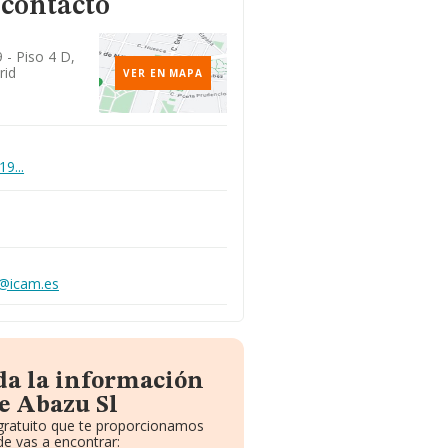
 contacto
 - Piso 4 D,
rid
VER EN MAPA
9...
o@icam.es
da la información
e Abazu Sl
 gratuito que te proporcionamos
e vas a encontrar: