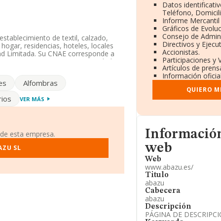
Datos identificati
Teléfono, Domicili
Informe Mercanti
Gráficos de Evolu
Consejo de Admini
stablecimiento de textil, calzado,
Directivos y Ejecut
ogar, residencias, hoteles, locales
Accionistas.
dad Limitada. Su CNAE corresponde a
Participaciones y 
sos'. La empresa no tiene actividad en
Artículos de prens
Información oficia
es
Alfombras
empleados de la compañía ha estado
QUIERO M
rios
VER MÁS
s acceder a su página web en este
Informacion de su p
cal en Calle Hierbabuena núm. 9 Piso 4
Información
 de esta empresa.
web
AZU SL
2 compañías, la facturación en el
Web
io de la facturación de ventas entre
www.abazu.es/
 información de la provincia (hablamos
Titulo
resas, cuyas ventas en 2021 han
abazu
al de interés, la media de antigüedad
Cabecera
n 2.
abazu
Descripción
PÁGINA DE DESCRIPC