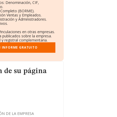
vos: Denominación, CIF,
o.
l Completo (BORME).
ción Ventas y Empleados.
stración y Administradores.
ivos.
Vinculaciones en otras empresas.
a publicados sobre la empresa.
l y registral complementaria.
I INFORME GRATUITO
ágina web
 de su página
IÓN DE LA EMPRESA