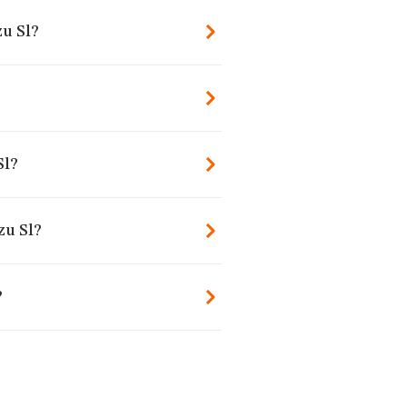
zu Sl?
Sl?
zu Sl?
?