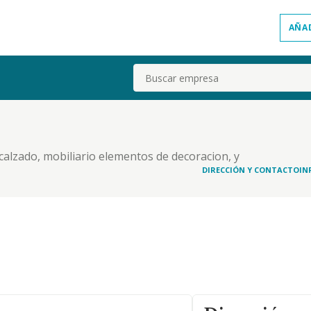
AÑA
Buscar
calzado, mobiliario elementos de decoracion, y
s, locales comerciales y oficinas
DIRECCIÓN Y CONTACTO
IN