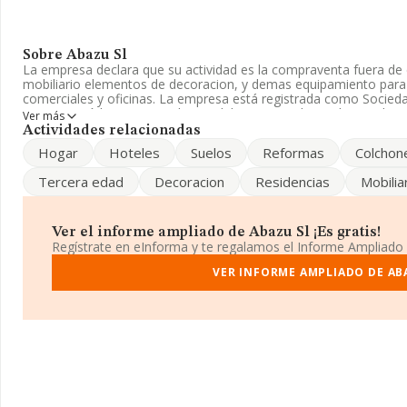
Sobre Abazu Sl
La empresa declara que su actividad es la compraventa fuera de e
mobiliario elementos de decoracion, y demas equipamiento para h
comerciales y oficinas. La empresa está registrada como Socie
4619 con código 'Intermediarios del comercio de productos diver
Ver más
mercados exteriores.
Actividades relacionadas
Hogar
Hoteles
Suelos
Reformas
Colchon
Atendiendo a los datos disponibles en INFORMA, el número de 
por debajo de la media de sector.
Tercera edad
Decoracion
Residencias
Mobilia
Su email es
luisjaviermohedano@icam.es
. Para saber más puede
enlace
www.abazu.es
.
Ver el informe ampliado de Abazu Sl ¡Es gratis!
La compañía
Abazu S.L
, con NIF B86094216, tiene domicilio fis
Regístrate en eInforma y te regalamos el Informe Ampliado
D, (28039), en el municipio de Madrid, Madrid.
VER INFORME AMPLIADO DE AB
En base a la información de la que dispone INFORMA sobre 35.52
ámbito nacional alcanza los 14.930 millones de euros y el promed
todas las compañías asciende a los 420 mil euros. Respecto a la
de Madrid), en la base de datos de INFORMA aparecen 8469 emp
alcanzado los 6.551 millones de euros. Como información adicion
desde la constitución es de 12 años. Los empleados de media so