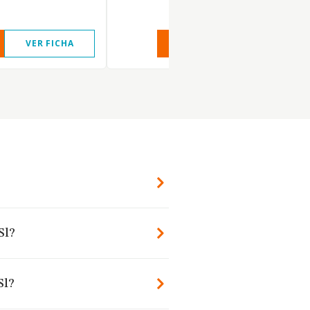
VER FICHA
VER INFORME
VER FIC
Sl?
Sl?