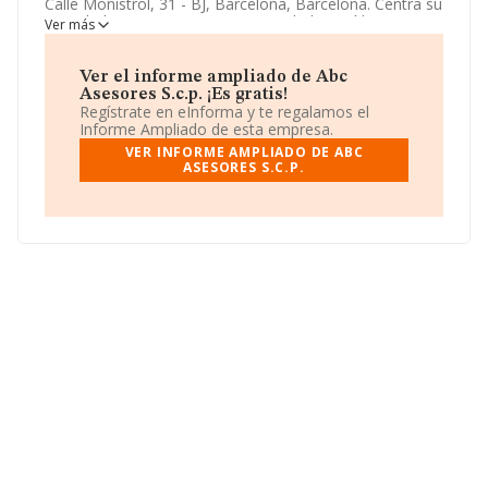
Calle Monistrol, 31 - BJ, Barcelona, Barcelona. Centra su
actividad CNAE como 6910 - Actividades jurídicas. La
Ver más
empresa
Abc Asesores S.c.p.
es Sociedad civil.
Ver el informe ampliado de Abc
Asesores S.c.p. ¡Es gratis!
Regístrate en eInforma y te regalamos el
Informe Ampliado de esta empresa.
VER INFORME AMPLIADO DE ABC
ASESORES S.C.P.