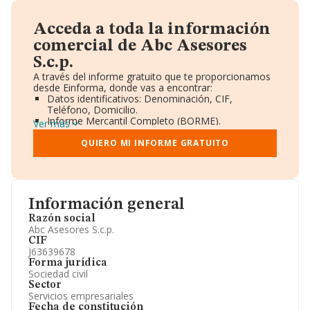
Acceda a toda la información
comercial de Abc Asesores
S.c.p.
A través del informe gratuito que te proporcionamos
desde Einforma, donde vas a encontrar:
Datos identificativos: Denominación, CIF,
Teléfono, Domicilio.
Informe Mercantil Completo (BORME).
Ver más
Gráficos de Evolución Ventas y Empleados.
Consejo de Administración y Administradores.
QUIERO MI INFORME GRATUITO
Directivos y Ejecutivos.
Accionistas.
Participaciones y Vinculaciones en otras empresas.
Artículos de prensa publicados sobre la empresa.
Información oficial y registral complementaria.
Información general
Razón social
Abc Asesores S.c.p.
CIF
J63639678
Forma jurídica
Sociedad civil
Sector
Servicios empresariales
Fecha de constitución