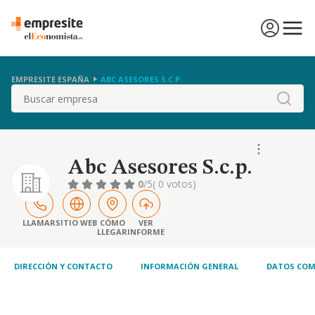
EMPRESITE ESPAÑA
ABC ASESORES S.C.P.
Buscar
Abc Asesores S.c.p.
0
/5
( 0 votos)
LLAMAR
SITIO WEB
CÓMO
VER
LLEGAR
INFORME
DIRECCIÓN Y CONTACTO
INFORMACIÓN GENERAL
DATOS COM