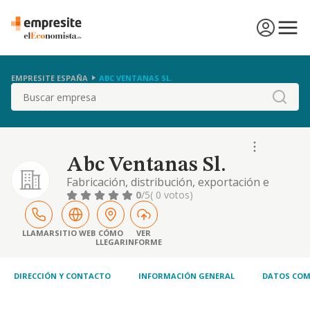
EMPRESITE ESPAÑA
ABC VENTANAS SL.
Buscar
Abc Ventanas Sl.
Fabricación, distribución, exportación e
importación y venta al por mayor y menor
0
/5
( 0 votos)
de carpínteria metálica, aluminios y pvc, así
como cristalería. venta al por mayor y por
menor de ferretería y cerrajería
LLAMAR
SITIO WEB
CÓMO
VER
LLEGAR
INFORME
DIRECCIÓN Y CONTACTO
INFORMACIÓN GENERAL
DATOS COM