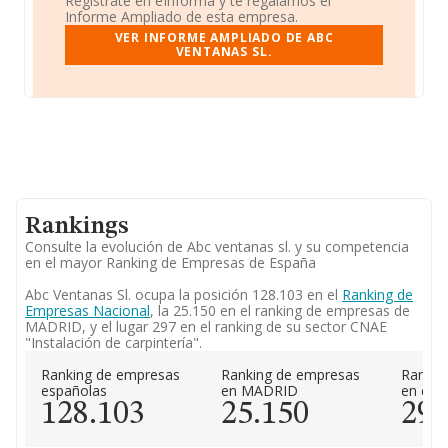
Regístrate en eInforma y te regalamos el
Informe Ampliado de esta empresa.
VER INFORME AMPLIADO DE ABC
VENTANAS SL.
Rankings
Consulte la evolución de Abc ventanas sl. y su competencia
en el mayor Ranking de Empresas de España
Abc Ventanas Sl. ocupa la posición 128.103 en el
Ranking de
Empresas Nacional
, la 25.150 en el ranking de empresas de
MADRID, y el lugar 297 en el ranking de su sector CNAE
"Instalación de carpintería".
Ranking de empresas
Ranking de empresas
Rankin
españolas
en MADRID
en el 
128.103
25.150
29