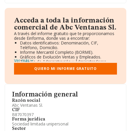
Acceda a toda la información
comercial de Abc Ventanas Sl.
A través del informe gratuito que te proporcionamos
desde Einforma, donde vas a encontrar:
Datos identificativos: Denominación, CIF,
Teléfono, Domicilio.
Informe Mercantil Completo (BORME).
Gráficos de Evolución Ventas y Empleados.
Ver más
Consejo de Administración y Administradores.
Directivos y Ejecutivos.
QUIERO MI INFORME GRATUITO
Accionistas.
Participaciones y Vinculaciones en otras empresas.
Artículos de prensa publicados sobre la empresa.
Información oficial y registral complementaria.
Información general
Razón social
Abc Ventanas Sl.
CIF
B87070397
Forma jurídica
Sociedad limitada unipersonal
Sector