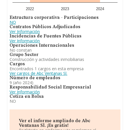
fabricación, distribución, exportación e importación y
venta al por mayor y menor de carpínteria metálica,
2022
2023
2024
aluminios y pvc, así como cristalería. venta al por mayor
Estructura corporativa - Participaciones
y por menor de ferretería y cerrajería. Se ha posicionado
NO
más abajo en el ranking de provincia frente al 2023.
Contratos Públicos Adjudicados
Ver Información
Incidencias de Fuentes Públicas
Ver Información
Operaciones Internacionales
No constan
Grupo Sector
Construcción y actividades inmobiliarias
Cargos
Encontrados 1 cargos en esta empresa
Ver cargos de Abc Ventanas Sl.
Número de empleados
9 (año 2024)
Responsabilidad Social Empresarial
Ver Información
Cotiza en Bolsa
NO
Ver el informe ampliado de Abc
Ventanas Sl. ¡Es gratis!