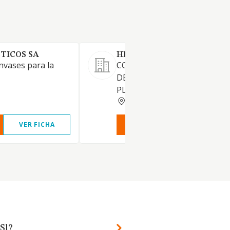
TICOS SA
HELGUEFER SL
nvases para la
COMPRA VENTA AL POR MA
DE ARTICULOS DE MATERIA
PLASTICA.
VIZCAYA
VER FICHA
VER INFORME
VER FIC
Sl?