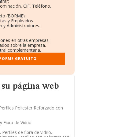
trar:
nominación, CIF, Teléfono,
eto (BORME).
ntas y Empleados.
n y Administradores.
ciones en otras empresas.
cados sobre la empresa.
stral complementaria.
NFORME GRATUITO
web
 su página web
Perfiles Poliester Reforzado con
y Fibra de Vidrio
erfiles de fibra de vidrio.