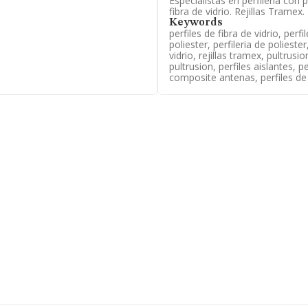
Especialistas en perfileria con p
758 empresas, en el ámbito
fibra de vidrio. Rejillas Tramex.
s y el promedio de la
Keywords
3 millones de euros. Teniendo
perfiles de fibra de vidrio, perfil
NFORMA constan 29 empresas,
poliester, perfileria de polieste
lterior información de interés
vidrio, rejillas tramex, pultrusi
s de 13; la antigüedad alcanza
pultrusion, perfiles aislantes, p
composite antenas, perfiles de
icación de perfiles plásticos.
 la empresa ha perdido