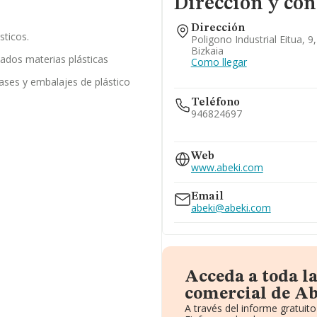
Dirección y con
Dirección
sticos.
Poligono Industrial Eitua, 9
Bizkaia
bados materias plásticas
Como llegar
ases y embalajes de plástico
Teléfono
946824697
609...
Web
Ver teléfono 609...
www.abeki.com
Email
abeki@abeki.com
Acceda a toda l
comercial de Ab
A través del informe gratui