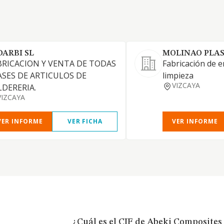
DARBI SL
MOLINAO PLAS
BRICACION Y VENTA DE TODAS
Fabricación de e
ASES DE ARTICULOS DE
limpieza
VIZCAYA
LDERERIA.
VIZCAYA
VER INFORME
VER FICHA
VER INFORME
¿Cuál es el CIF de Abeki Composites 