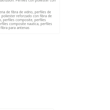
ultrusion. Perfiles con poliester con
eria de fibra de vidrio, perfiles de
r, poliester reforzado con fibra de
on, perfiles composite, perfiles
erfiles composite nautica, perfiles
 fibra para antenas