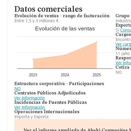
Datos comerciales
Evolución de ventas - rango de facturación
Grupo 
Entre 1,5 y 3 millones €
Industri
Export
Evolución de las ventas
SI
Consu
Cargos
Encontr
Ver car
Númer
11 (año
Respon
Ver Inf
Cotiza
NO
2023
2024
2025
Estructura corporativa - Participaciones
NO
Contratos Públicos Adjudicados
Ver Información
Incidencias de Fuentes Públicas
Ver Información
Operaciones Internacionales
Importa y Exporta
Ver el informe ampliado de Abeki Composites Sl