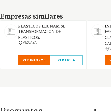
Empresas similares
Empresas similares
PLASTICOS LEUNAM SL
IN
TRANSFORMACION DE
FA
PLASTICOS.
CL
VIZCAYA
CA
VER INFORME
VER FICHA