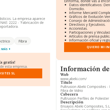
Einforma, donde vas a encon
Datos identificativos: De
Domicilio.
Informe Mercantil Compl
Gráficos de Evolución Ve
plásticos. La empresa aparece
Consejo de Administració
CNAE: 2222 - 'Fabricación de
Directivos y Ejecutivos.
exportadora.
Accionistas.
Participaciones y Vincula
ponibles en INFORMA, el número
Artículos de prensa publi
de sector.
Información oficial y regi
ectrico
Fibra
ndo a los niveles de
QUIERO MI I
R MÁS
ubido de 3 puestos en el
r, delante de la empresa están
 sin embargo, algunas de las
A
y
Plasticos Palmar S.L
. En el
 gratis!
 101.484. En 2025, destacan
 de esta empresa.
Informacion de su página 
Información de
.A
como mejores empresas
locan peor se encuentran:
SITES SL
Web
istraments S.L
. En 2025, la
www.abeki.com/
el 2.578 al 2.645 puesto.
Titulo
Pultrusion Abeki Composites - 
24697 y la dirección de correo
Fibra de Vidrio
Cabecera
Pultrusion Perfiles de Poliester 
tuada en Poligono Industrial
Descripción
Ensayos Abeki Composites, S.L. P