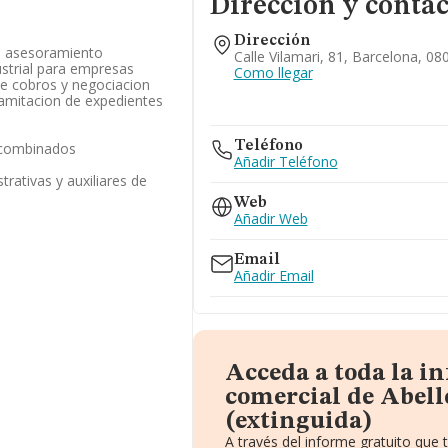
Dirección y contac
Dirección
de asesoramiento
Calle Vilamari, 81, Barcelona, 0
ustrial para empresas
Como llegar
de cobros y negociacion
ramitacion de expedientes
Teléfono
s combinados
Añadir Teléfono
trativas y auxiliares de
Web
Añadir Web
Email
Añadir Email
Acceda a toda la i
comercial de Abell
(extinguida)
A través del informe gratuito que