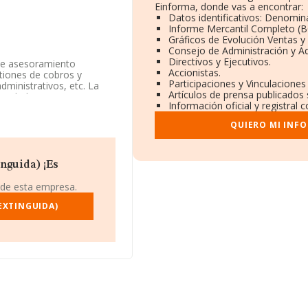
Einforma, donde vas a encontrar:
Datos identificativos: Denomina
Informe Mercantil Completo (
Gráficos de Evolución Ventas y
Consejo de Administración y Ad
Directivos y Ejecutivos.
 de asesoramiento
Accionistas.
stiones de cobros y
Participaciones y Vinculacione
dministrativos, etc. La
Artículos de prensa publicados
actividad CNAE como
Información oficial y registral
os exteriores.
QUIERO MI INF
1544672, se encuentra en
taluña.
rtenecientes al sector,
nguida) ¡Es
e euros y la media entre
ltimo, con el fin de
 de esta empresa.
a de empleados es de 3. La
EXTINGUIDA)