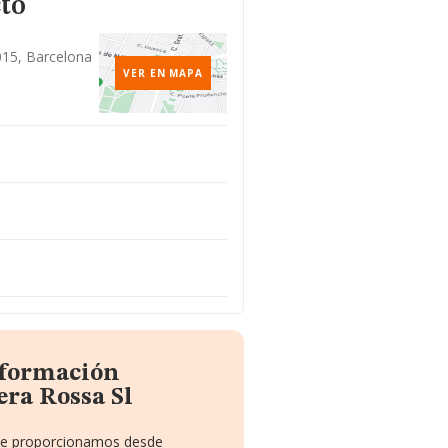
to
8015, Barcelona
VER EN MAPA
nformación
era Rossa Sl
 te proporcionamos desde