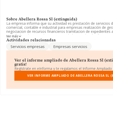
Sobre Abellera Rossa Sl (extinguida)
La empresa informa que su actividad es prestación de servicios
comercial, contable e industrial para empresas realización de ge
negociacion de recursos financieros tramitacion de expedientes a
sociedad está registrada como Sociedad Limitada. Clasifica su 
Ver más
'%cnae%', código 8210. La empresa no tiene actividad en mercad
Actividades relacionadas
Servicios empresas
Empresas servicios
La empresa española
Abellera Rossa S.L (extinguida)
, CIF B6
Calle Vilamari núm. 81, (08015), en el municipio de Barcelona, Ca
Con los datos a disposición de INFORMA sobre 7.070 empresas pe
Ver el informe ampliado de Abellera Rossa Sl (exti
la facturación en el ámbito nacional alcanza los 3.257 millones d
gratis!
todas las compañías es de 460 mil euros de ventas en 2019. Por ú
Regístrate en eInforma y te regalamos el Informe Ampliado
ampliar la información relativa al ámbito de la empresa, la medi
antigüedad alcanza los 15 años desde la constitución.
VER INFORME AMPLIADO DE ABELLERA ROSSA SL (