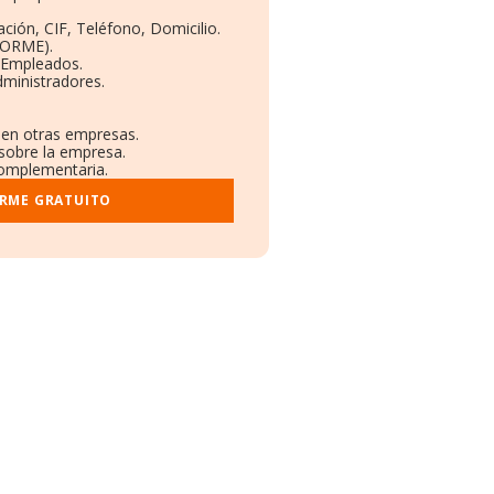
ción, CIF, Teléfono, Domicilio.
BORME).
 Empleados.
ministradores.
s en otras empresas.
 sobre la empresa.
 complementaria.
ORME GRATUITO