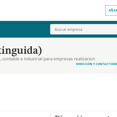
AÑA
Buscar
tinguida)
, contable e industrial para empresas realizacion
inancieros tramitacion de expedientes
DIRECCIÓN Y CONTACTO
IN