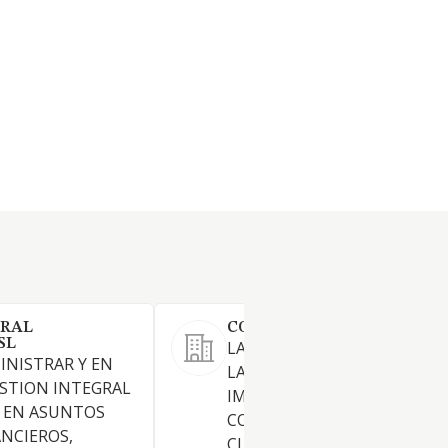
ERAL
COPIVALLES SL
SL
LA ACTIVIDAD DE COPISTERI
INISTRAR Y EN
LA COMPRA, VENTA,
ESTION INTEGRAL
IMPORTACION, EXPORTACIO
S EN ASUNTOS
COMERCIALIZACION DE TOD
ANCIEROS,
CLASE DE ARTICULOS DE RE