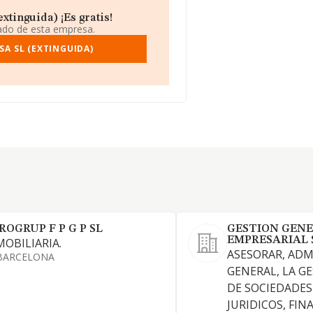
xtinguida) ¡Es gratis!
iado de esta empresa.
SA SL (EXTINGUIDA)
ROGRUP F P G P SL
GESTION GEN
EMPRESARIAL 
MOBILIARIA.
ASESORAR, ADM
BARCELONA
GENERAL, LA G
DE SOCIEDADE
JURIDICOS, FIN