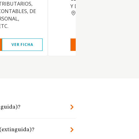
TRIBUTARIOS,
Y DE ESCRITORIO.
CONTABLES, DE
BARCELONA
RSONAL,
ETC.
VER FICHA
VER INFORME
VER FIC
inguida)?
 (extinguida)?