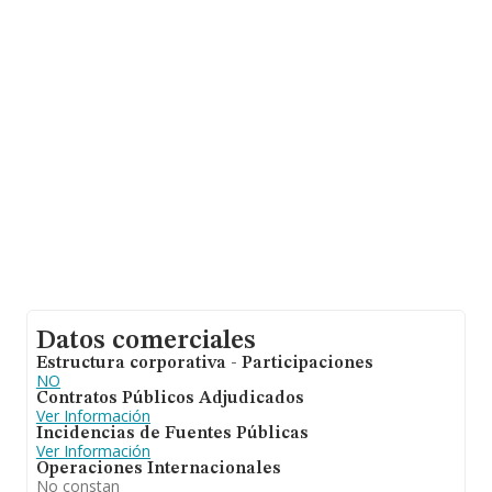
sobre 231.218 compañías, a nivel nacional la facturación
asciende a 29.817 millones de euros y el promedio de la
facturación de ventas entre todas las compañías
asciende a los 128 mil euros. En relación con la
información de la provincia de Valencia, en la base de
datos de INFORMA aparecen 11569 empresas, cuyas
ventas han alcanzado los 742 millones de euros. Por
último, con el fin de ampliar la información relativa al
ámbito de la empresa, los empleados de media son 1;
la media de antigüedad desde la constitución es de 20
años.
Datos comerciales
Estructura corporativa - Participaciones
NO
Contratos Públicos Adjudicados
Ver Información
Incidencias de Fuentes Públicas
Ver Información
Operaciones Internacionales
No constan