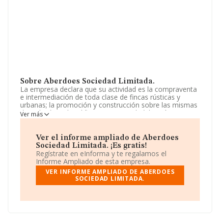
Sobre Aberdoes Sociedad Limitada.
La empresa declara que su actividad es la compraventa
e intermediación de toda clase de fincas rústicas y
urbanas; la promoción y construcción sobre las mismas
de toda clase de edificaciones, su rehabilitación, venta o
Ver más
arrendamiento no financiero, y la construcción de toda
clase de obras públicas o privadas, así como trabajos
de albañile. La sociedad está registrada como Sociedad
Ver el informe ampliado de Aberdoes
Limitada. Su actividad CNAE es '%cnae%' con código
Sociedad Limitada. ¡Es gratis!
6812. La compañía no tiene actividad en mercados
Regístrate en eInforma y te regalamos el
exteriores.
Informe Ampliado de esta empresa.
VER INFORME AMPLIADO DE ABERDOES
La empresa
Aberdoes Sociedad Limitada
, con NIF
SOCIEDAD LIMITADA.
B98557259, se encuentra en Calle Sant Jaume Apostol
núm. 24 Bj, (46015), en el municipio de Valencia,
Comunidad Valenciana.
En base a la información de la que dispone INFORMA