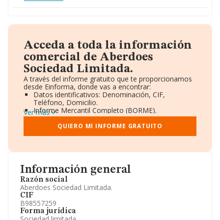
Acceda a toda la información
comercial de Aberdoes
Sociedad Limitada.
A través del informe gratuito que te proporcionamos
desde Einforma, donde vas a encontrar:
Datos identificativos: Denominación, CIF,
Teléfono, Domicilio.
Informe Mercantil Completo (BORME).
Ver más
Gráficos de Evolución Ventas y Empleados.
Consejo de Administración y Administradores.
QUIERO MI INFORME GRATUITO
Directivos y Ejecutivos.
Accionistas.
Participaciones y Vinculaciones en otras empresas.
Artículos de prensa publicados sobre la empresa.
Información oficial y registral complementaria.
Información general
Razón social
Aberdoes Sociedad Limitada.
CIF
B98557259
Forma jurídica
Sociedad limitada