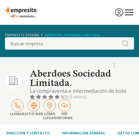
EMPRESITE ESPAÑA
ABERDOES SOCIEDAD LIMITADA.
Buscar
Aberdoes Sociedad
Limitada.
La compraventa e intermediación de toda
clase de fincas rústicas y urbanas; la
0
/5
( 0 votos)
promoción y construcción sobre las mismas
de toda clase de edificaciones, su
rehabilitación, venta o arrendamiento no
LLAMAR
SITIO WEB
CÓMO
VER
LLEGAR
INFORME
financiero, y la construcción de toda clase de
obras públicas o privadas, así como trabajos
de albañile
DIRECCIÓN Y CONTACTO
INFORMACIÓN GENERAL
DATOS COM