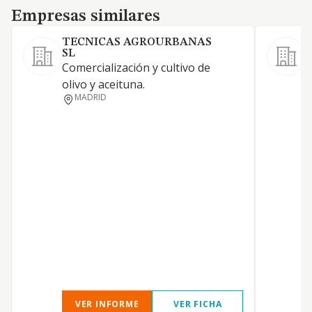
Empresas similares
Empresas similares
TECNICAS AGROURBANAS
SL
Comercialización y cultivo de
olivo y aceituna.
MADRID
D
E
VER INFORME
VER FICHA