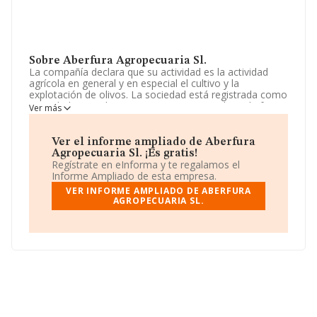
Sobre Aberfura Agropecuaria Sl.
La compañía declara que su actividad es la actividad
agrícola en general y en especial el cultivo y la
explotación de olivos. La sociedad está registrada como
Sociedad Limitada. Tiene CNAE: 0126 - 'Cultivo de frutos
Ver más
oleaginosos'. No realiza actividad de importación y/o
exportación.
Ver el informe ampliado de Aberfura
La sociedad española
Aberfura Agropecuaria S.L
,
Agropecuaria Sl. ¡Es gratis!
con NIF B88295431, tiene domicilio fiscal en Calle
Regístrate en eInforma y te regalamos el
General Oraa núm. 29 Piso 3 Dr, (28006), Madrid,
Informe Ampliado de esta empresa.
Madrid.
VER INFORME AMPLIADO DE ABERFURA
AGROPECUARIA SL.
En base a la información de la que dispone INFORMA
sobre 1.933 compañías, en el ámbito nacional la
facturación alcanza la cifra de 468 millones de euros y la
media de facturación de ventas entre todas las
compañías alcanza los 242 mil euros. Teniendo en
cuenta la información sobre Madrid, en la base de datos
INFORMA constan 173 empresas, con ventas de 85
millones de euros. Con el fin de ampliar la información
relativa a las compañías, la antigüedad alcanza los 15
años desde la constitución. La media de empleados de