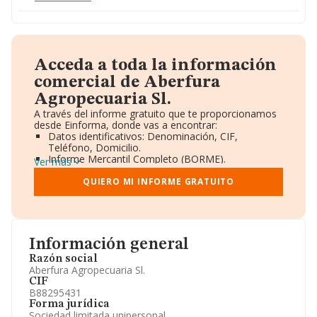
Acceda a toda la información
comercial de Aberfura
Agropecuaria Sl.
A través del informe gratuito que te proporcionamos
desde Einforma, donde vas a encontrar:
Datos identificativos: Denominación, CIF,
Teléfono, Domicilio.
Informe Mercantil Completo (BORME).
Ver más
Gráficos de Evolución Ventas y Empleados.
Consejo de Administración y Administradores.
QUIERO MI INFORME GRATUITO
Directivos y Ejecutivos.
Accionistas.
Participaciones y Vinculaciones en otras empresas.
Artículos de prensa publicados sobre la empresa.
Información oficial y registral complementaria.
Información general
Razón social
Aberfura Agropecuaria Sl.
CIF
B88295431
Forma jurídica
Sociedad limitada unipersonal