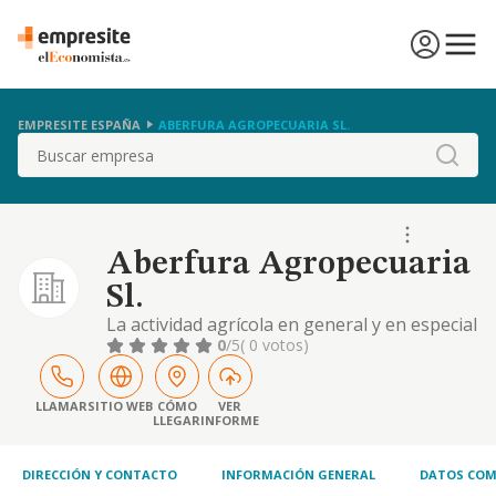
EMPRESITE ESPAÑA
ABERFURA AGROPECUARIA SL.
Buscar
Aberfura Agropecuaria
Sl.
La actividad agrícola en general y en especial
el cultivo y la explotación de olivos
0
/5
( 0 votos)
LLAMAR
SITIO WEB
CÓMO
VER
LLEGAR
INFORME
DIRECCIÓN Y CONTACTO
INFORMACIÓN GENERAL
DATOS COM