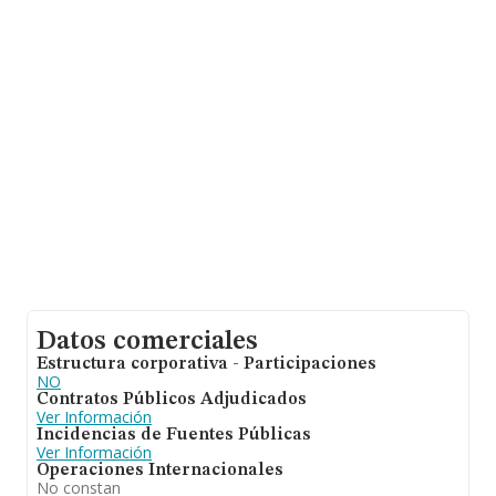
nacional alcanza los 36.783 millones de euros y se
estima que el promedio de la facturación entre todas
las empresas es de 194 mil euros. Con el fin de ampliar
la información relativa a las compañías, la media de
empleados es de 2. La media de antigüedad desde la
constitución es de 17 años.
Datos comerciales
Estructura corporativa - Participaciones
NO
Contratos Públicos Adjudicados
Ver Información
Incidencias de Fuentes Públicas
Ver Información
Operaciones Internacionales
No constan