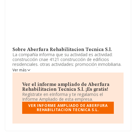
Sobre Aberfura Rehabilitacion Tecnica S.l.
La compañía informa que su actividad es actividad:
construcción cnae 4121 construcción de edificios
residenciales. otras actividades: promoción inmobiliaria.
instalaciones y mantenimiento. comercio al por mayor y
Ver más
al por menor en general, etc. La sociedad está
registrada como Sociedad Limitada. La actividad de
referencia CNAE corresponde a '%cnae%', cuyo Código
Ver el informe ampliado de Aberfura
es 4101. No realiza actividad de importación y/o
Rehabilitacion Tecnica S.l. ¡Es gratis!
exportación.
Regístrate en eInforma y te regalamos el
Informe Ampliado de esta empresa.
La empresa
Aberfura Rehabilitacion Tecnica S.L
,
VER INFORME AMPLIADO DE ABERFURA
NIF B67395194, tiene su domicilio social establecido en
REHABILITACION TECNICA S.L.
Calle Balmes 3 Pta. 2 núm. 129 Bis P, (08008), en el
municipio de Barcelona, Cataluña.
En relación con el sector y disponiendo de los datos de
hasta 188.948 empresas, la facturación en el ámbito