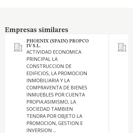
Empresas similares
Empresas similares
PHOENIX (SPAIN) PROPCO
IV S.L.
ACTIVIDAD ECONOMICA
C
PRINCIPAL LA
CONSTRUCCION DE
E
EDIFICIOS, LA PROMOCION
INMOBILIARIA Y LA
D
COMPRAVENTA DE BIENES
Y
INMUEBLES POR CUENTA
C
PROPIA.ASIMISMO, LA
S
SOCIEDAD TAMBIEN
TENDRA POR OBJETO LA
PROMOCION, GESTION E
INVERSION ...