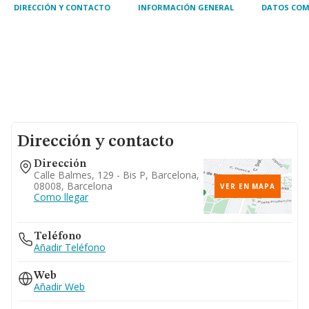
DIRECCIÓN Y CONTACTO
INFORMACIÓN GENERAL
DATOS COM
Dirección y contacto
Dirección
Calle Balmes, 129 - Bis P, Barcelona,
08008, Barcelona
VER EN MAPA
Como llegar
Teléfono
Añadir Teléfono
Web
Añadir Web