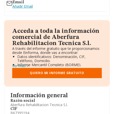
Email
Añadir Email
Acceda a toda la información
comercial de Aberfura
Rehabilitacion Tecnica S.l.
A través del informe gratuito que te proporcionamos
desde Einforma, donde vas a encontrar:
Datos identificativos: Denominación, CIF,
Teléfono, Domicilio.
Informe Mercantil Completo (BORME).
Ver más
Gráficos de Evolución Ventas y Empleados.
Consejo de Administración y Administradores.
QUIERO MI INFORME GRATUITO
Directivos y Ejecutivos.
Accionistas.
Participaciones y Vinculaciones en otras empresas.
Artículos de prensa publicados sobre la empresa.
Información oficial y registral complementaria.
Información general
Razón social
Aberfura Rehabilitacion Tecnica S.l.
CIF
B67395194