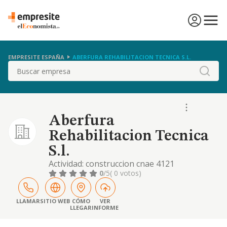
EMPRESITE ESPAÑA
ABERFURA REHABILITACION TECNICA S.L.
Buscar
Aberfura
Rehabilitacion Tecnica
S.l.
Actividad: construccion cnae 4121
construccion de edificios residenciales. otras
0
/5
( 0 votos)
actividades: promocion inmobiliaria.
instalaciones y mantenimiento. comercio al
por mayor y al por menor en general, etc
LLAMAR
SITIO WEB
CÓMO
VER
LLEGAR
INFORME