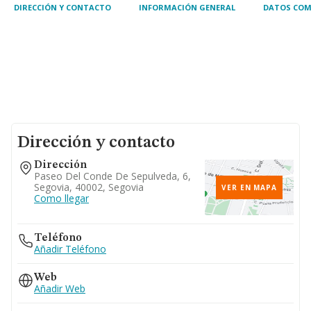
para cualqui
DIRECCIÓN Y CONTACTO
INFORMACIÓN GENERAL
DATOS COM
Dirección y contacto
Dirección
Paseo Del Conde De Sepulveda, 6,
Segovia, 40002, Segovia
VER EN MAPA
Como llegar
Teléfono
Añadir Teléfono
Web
Añadir Web