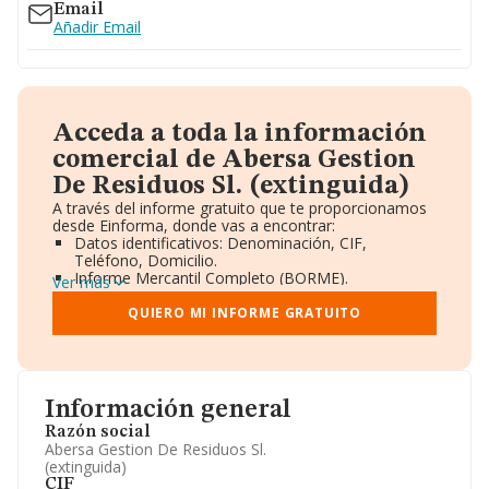
Email
Añadir Email
Acceda a toda la información
comercial de Abersa Gestion
De Residuos Sl. (extinguida)
A través del informe gratuito que te proporcionamos
desde Einforma, donde vas a encontrar:
Datos identificativos: Denominación, CIF,
Teléfono, Domicilio.
Informe Mercantil Completo (BORME).
Ver más
Gráficos de Evolución Ventas y Empleados.
Consejo de Administración y Administradores.
QUIERO MI INFORME GRATUITO
Directivos y Ejecutivos.
Accionistas.
Participaciones y Vinculaciones en otras empresas.
Artículos de prensa publicados sobre la empresa.
Información oficial y registral complementaria.
Información general
Razón social
Abersa Gestion De Residuos Sl.
(extinguida)
CIF