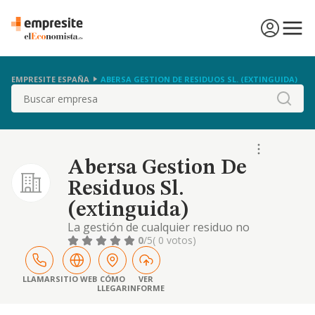
EMPRESITE ESPAÑA
ABERSA GESTION DE RESIDUOS SL. (EXTINGUIDA)
Buscar
Abersa Gestion De
Residuos Sl.
(extinguida)
La gestión de cualquier residuo no
peligroso, desde su recogida y transporte,
0
/5
( 0 votos)
hasta su transformación, valorización y
eliminación; elaboración de compost y su
comercialización; elaboración de áridos
LLAMAR
SITIO WEB
CÓMO
VER
LLEGAR
INFORME
procedentes de residuos de la construcción y
su comercialización; trabajos de maquinaria