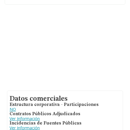
Castilla-león.
En relación con el sector y disponiendo de los datos de
hasta 3.075 empresas, a nivel nacional la facturación
asciende a 6.721 millones de euros y se estima que el
promedio de la facturación entre todas las empresas es
de 2 millones de euros. Teniendo en cuenta la
información sobre Segovia, en la base de datos
INFORMA constan 10 empresas, cuyas ventas han
obtenido los 6 millones de euros. Finalmente, para
completar los datos de sector, en 2019, la media de
empleados es de 10; la antigüedad alcanza los 15 años
desde la constitución.
Datos comerciales
Estructura corporativa - Participaciones
NO
Contratos Públicos Adjudicados
Ver Información
Incidencias de Fuentes Públicas
Ver Información