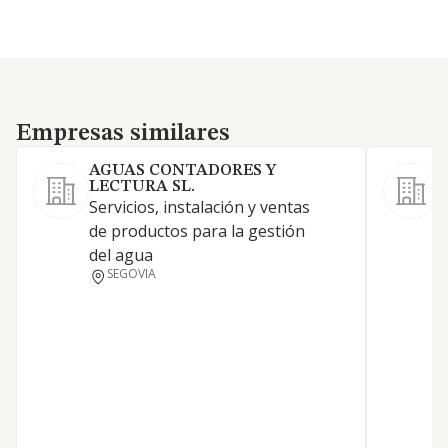
Empresas similares
Empresas similares
AGUAS CONTADORES Y
LECTURA SL.
Servicios, instalación y ventas
1
de productos para la gestión
p
del agua
s
SEGOVIA
c
v
p
c
r
p
r
d