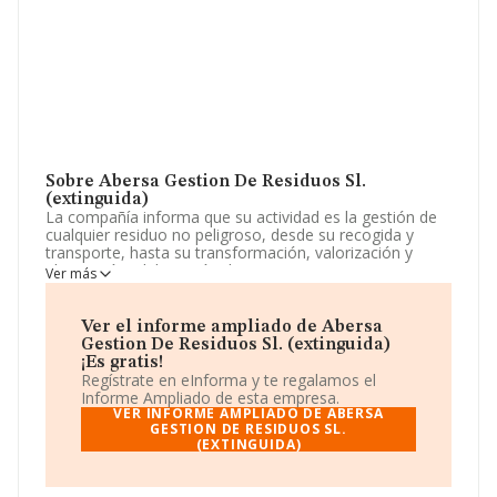
Sobre Abersa Gestion De Residuos Sl.
(extinguida)
La compañía informa que su actividad es la gestión de
cualquier residuo no peligroso, desde su recogida y
transporte, hasta su transformación, valorización y
eliminación; elaboración de compost y su
Ver más
comercialización; elaboración de áridos procedentes de
residuos de la construcción y su comercialización;
trabajos de maquinaria para cualqui. La sociedad está
Ver el informe ampliado de Abersa
inscrita en el Registro Mercantil como Sociedad
Gestion De Residuos Sl. (extinguida)
Limitada. Su actividad CNAE es 'Tratamiento y
¡Es gratis!
eliminación de residuos no peligrosos' con código 3821.
Regístrate en eInforma y te regalamos el
No realiza actividad de importación y/o exportación.
Informe Ampliado de esta empresa.
VER INFORME AMPLIADO DE ABERSA
La empresa española
GESTION DE RESIDUOS SL.
Abersa Gestión de Residuos
(EXTINGUIDA)
S.L. (extinguida)
, con NIF B40253155, tiene su
domicilio social establecido en Paseo Del Conde De
Sepulveda núm. 6, (40002), en el municipio de Segovia,