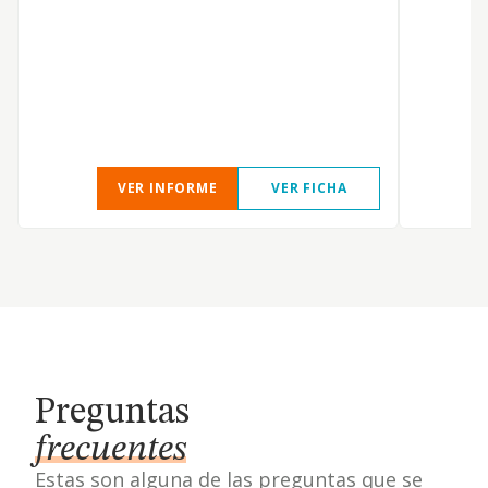
a
D
I
A
I
t
VER INFORME
VER FICHA
Preguntas
frecuentes
Estas son alguna de las preguntas que se