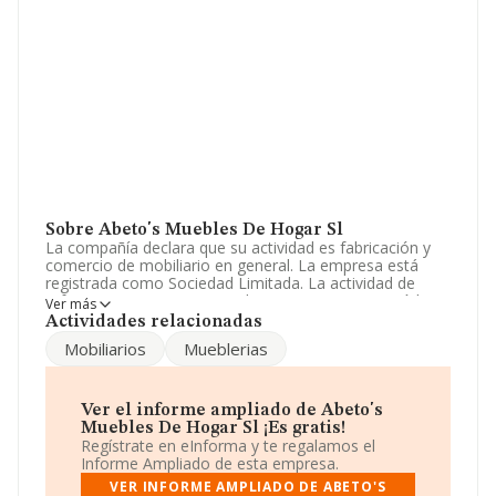
Sobre Abeto's Muebles De Hogar Sl
La compañía declara que su actividad es fabricación y
comercio de mobiliario en general. La empresa está
registrada como Sociedad Limitada. La actividad de
referencia CNAE corresponde a '%cnae%', cuyo Código
Ver más
es 3100. No realiza actividad de importación y/o
Actividades relacionadas
exportación.
Mobiliarios
Mueblerias
Ha tenido el mismo número de profesionales y según
los datos a disposición de INFORMA, ha tenido un
número de empleados por debajo de la media de
Ver el informe ampliado de Abeto's
sector.
Muebles De Hogar Sl ¡Es gratis!
Regístrate en eInforma y te regalamos el
Dentro del ranking de empresas elaborado por
Informe Ampliado de esta empresa.
INFORMA, atendiendo a los niveles de facturación de la
VER INFORME AMPLIADO DE ABETO'S
empresa, se destaca que: ha subido de hasta 44