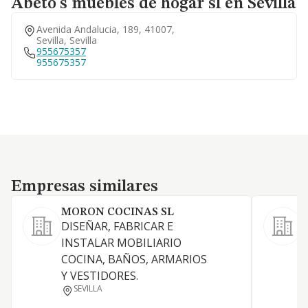
Abeto's muebles de hogar sl en Sevilla
Avenida Andalucia, 189, 41007,
Sevilla, Sevilla
955675357
955675357
Empresas similares
Empresas similares
MORON COCINAS SL
DISEÑAR, FABRICAR E
L
INSTALAR MOBILIARIO
o
COCINA, BAÑOS, ARMARIOS
a
Y VESTIDORES.
i
SEVILLA
m