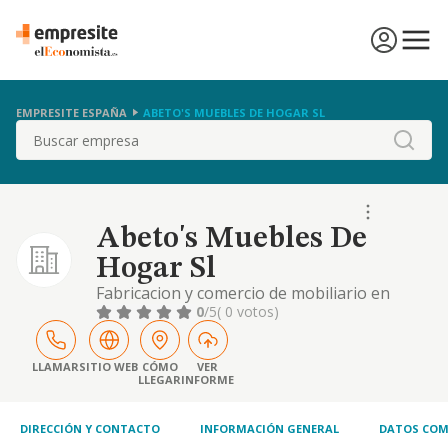
EMPRESITE ESPAÑA
ABETO'S MUEBLES DE HOGAR SL
Buscar
Abeto's Muebles De
Hogar Sl
Fabricacion y comercio de mobiliario en
general.
0
/5
( 0 votos)
LLAMAR
SITIO WEB
CÓMO
VER
LLEGAR
INFORME
DIRECCIÓN Y CONTACTO
INFORMACIÓN GENERAL
DATOS COM