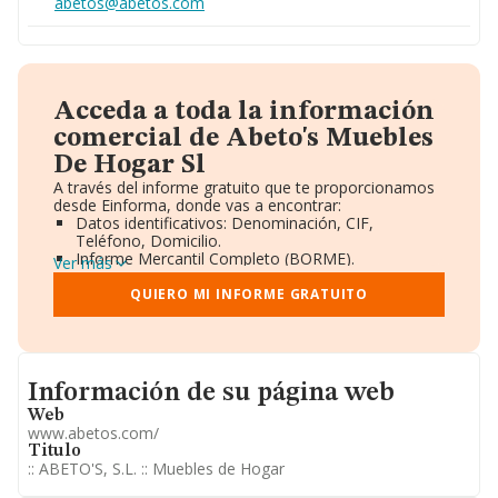
abetos@abetos.com
Acceda a toda la información
comercial de Abeto's Muebles
De Hogar Sl
A través del informe gratuito que te proporcionamos
desde Einforma, donde vas a encontrar:
Datos identificativos: Denominación, CIF,
Teléfono, Domicilio.
Informe Mercantil Completo (BORME).
Ver más
Gráficos de Evolución Ventas y Empleados.
Consejo de Administración y Administradores.
QUIERO MI INFORME GRATUITO
Directivos y Ejecutivos.
Accionistas.
Participaciones y Vinculaciones en otras empresas.
Artículos de prensa publicados sobre la empresa.
Informacion de su página web
Información oficial y registral complementaria.
Información de su página web
Web
www.abetos.com/
Titulo
:: ABETO'S, S.L. :: Muebles de Hogar