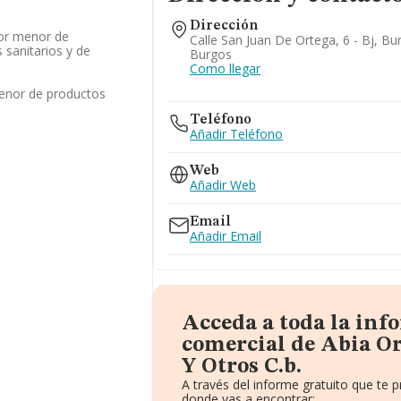
Dirección
or menor de
Calle San Juan De Ortega, 6 - Bj, Bu
sanitarios y de
Burgos
Como llegar
enor de productos
Teléfono
Añadir Teléfono
Web
Añadir Web
Email
Añadir Email
Acceda a toda la in
comercial de Abia O
Y Otros C.b.
A través del informe gratuito que te
donde vas a encontrar: