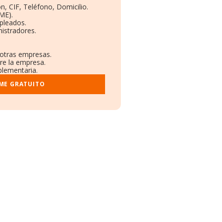
n, CIF, Teléfono, Domicilio.
ME).
pleados.
istradores.
 otras empresas.
re la empresa.
plementaria.
ME GRATUITO