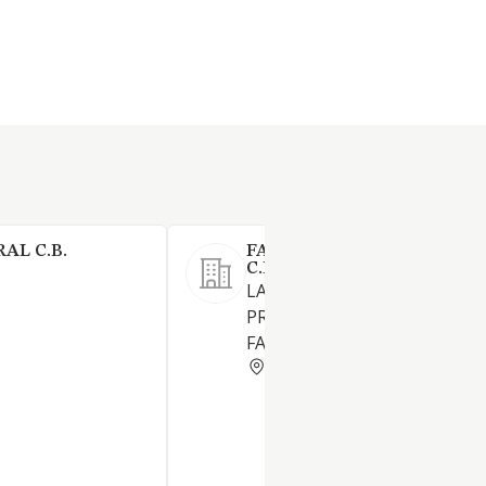
AL C.B.
FARMACIA SANTA CATALI
C.B.
LA ACTIVIDAD PROFESIONAL
PROPIA DE UNA OFICINA DE
FARMACIA.
BURGOS