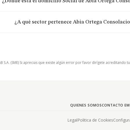
¿Dónde está el domicilio Social de Abia Ortega Conso
¿A qué sector pertenece Abia Ortega Consolacio
.A. (SME) Si aprecias que existe algún error por favor dirígete acreditando t
QUIENES SOMOS
CONTACTO EM
Legal
Politica de Cookies
Configur