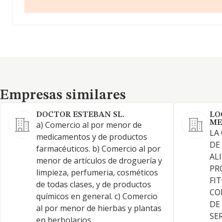
Empresas similares
Empresas similares
DOCTOR ESTEBAN SL.
LO
ME
a) Comercio al por menor de
LA
medicamentos y de productos
DE
farmacéuticos. b) Comercio al por
AL
menor de artículos de droguería y
PR
limpieza, perfumeria, cosméticos
FI
de todas clases, y de productos
CO
químicos en general. c) Comercio
DE
al por menor de hierbas y plantas
SE
en herbolarios