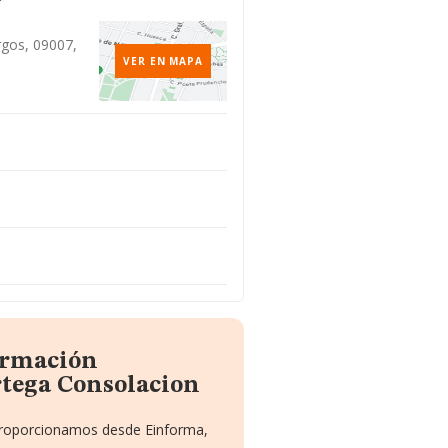
rgos, 09007,
VER EN MAPA
formación
rtega Consolacion
 proporcionamos desde Einforma,