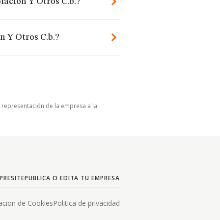
lacion Y Otros C.b.?
n Y Otros C.b.?
u representación de la empresa a la
PRESITE
PUBLICA O EDITA TU EMPRESA
acion de Cookies
Politica de privacidad