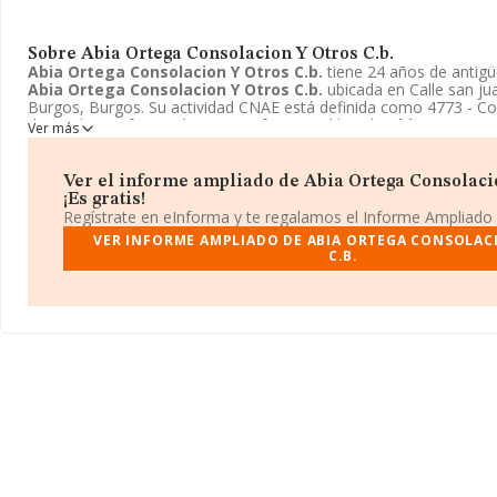
Sobre Abia Ortega Consolacion Y Otros C.b.
Abia Ortega Consolacion Y Otros C.b.
tiene 24 años de antig
Abia Ortega Consolacion Y Otros C.b.
ubicada en Calle san jua
Burgos, Burgos. Su actividad CNAE está definida como 4773 - C
de productos farmacéuticos. La forma jurídica de
Abia Ortega C
Ver más
C.b.
es Comunidad de bienes.
Ver el informe ampliado de Abia Ortega Consolacio
¡Es gratis!
Regístrate en eInforma y te regalamos el Informe Ampliado
VER INFORME AMPLIADO DE ABIA ORTEGA CONSOLAC
C.B.