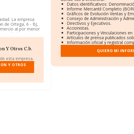
Datos identificativos: Denominació
Informe Mercantil Completo (BOR
Gráficos de Evolución Ventas y Em
Consejo de Administración y Admin
üedad. La empresa
Directivos y Ejecutivos.
n de Ortega, 6 - BJ,
Accionistas.
omercio al por menor
Participaciones y Vinculaciones en
onsolacion Y Otros
Artículos de prensa publicados sob
Información oficial y registral com
n Y Otros C.b.
QUIERO MI INFOR
 de esta empresa.
ION Y OTROS