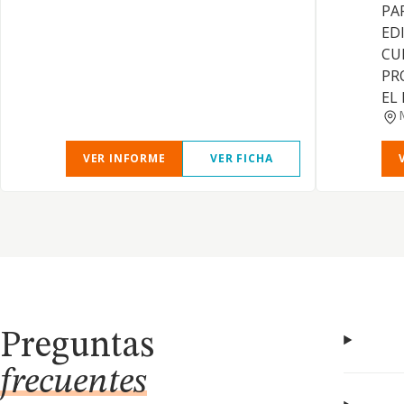
PA
ED
CU
PR
EL
VER INFORME
VER FICHA
Preguntas
frecuentes