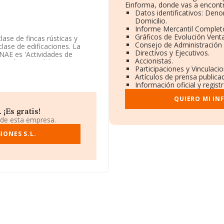
Einforma, donde vas a encontr
Datos identificativos: Deno
Domicilio.
Informe Mercantil Comple
Gráficos de Evolución Vent
ase de fincas rústicas y
Consejo de Administración 
lase de edificaciones. La
Directivos y Ejecutivos.
NAE es 'Actividades de
Accionistas.
visión' con código 5912. La
Participaciones y Vinculaci
Artículos de prensa public
Información oficial y regis
e su domicilio social
QUIERO MI IN
 compañías, a nivel nacional
¡Es gratis!
 la facturación de ventas
 de esta empresa.
 a la información relativa a
860 empresas, con ventas en
IONES S.L.
rmación relativa a las
15 años. La media de