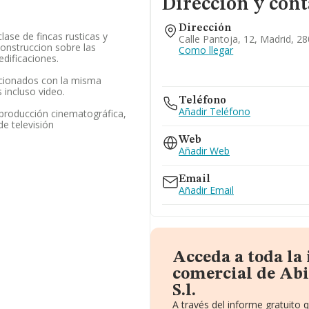
Dirección y cont
Dirección
ase de fincas rusticas y
Calle Pantoja, 12, Madrid, 2
onstruccion sobre las
Como llegar
dificaciones.
acionados con la misma
 incluso video.
Teléfono
Añadir Teléfono
sproducción cinematográfica,
e televisión
Web
Añadir Web
Email
Añadir Email
Acceda a toda la
comercial de Abi
S.l.
A través del informe gratuito