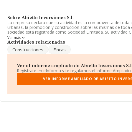
Sobre Abietto Inversiones S.l.
La empresa declara que su actividad es la compraventa de toda cl
urbanas, la promoción y construcción sobre las mismas de toda c
sociedad está registrada como Sociedad Limitada. Su actividad C
postproducción cinematográfica, de vídeo y de programas de tele
Ver más
compañía no tiene actividad en mercados exteriores.
Actividades relacionadas
Construcciones
Fincas
La empresa española
Abietto Inversiones S.L
, B83383331, tien
establecido en Calle Pantoja núm. 12, (28002), Madrid, Madrid.
En base a la información de la que dispone INFORMA sobre 4.673
Ver el informe ampliado de Abietto Inversiones S.l. 
la facturación asciende a 626 millones de euros y el promedio de
Regístrate en eInforma y te regalamos el Informe Ampliado
entre todas las compañías asciende a los 134 mil euros. En cuanto
la provincia de Madrid, en la base de datos INFORMA constan 1
VER INFORME AMPLIADO DE ABIETTO INVERS
2024 de hasta 378 millones de euros. Con el fin de ampliar la info
compañías, la media de antigüedad desde la constitución es de 
empleados de las empresas es de 1.