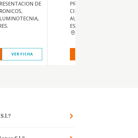
PRESENTACION DE
PRODUCTOS
RONICOS,
CINEMATOGRAFICOS,
 LUMINOTECNIA,
AUDIOVISUALES Y
RES.
ESPECTACULOS
MADRID
VER FICHA
VER INFORME
VER FIC
S.l.?