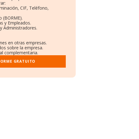
ar:
minación, CIF, Teléfono,
to (BORME).
as y Empleados.
y Administradores.
ones en otras empresas.
ados sobre la empresa.
tral complementaria.
FORME GRATUITO