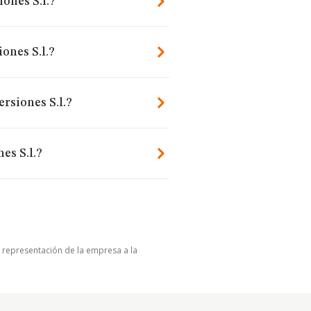
iones S.l.?
ones S.l.?
rsiones S.l.?
es S.l.?
u representación de la empresa a la