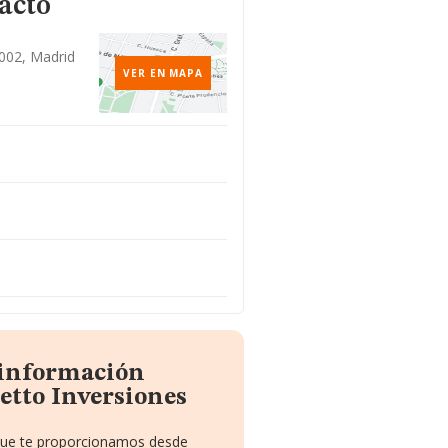
acto
8002, Madrid
VER EN MAPA
 información
etto Inversiones
 que te proporcionamos desde