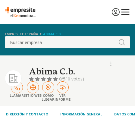
EMPRESITE ESPAÑA
ABIMA C.B.
Buscar
Abima C.b.
0
/5
( 0 votos)
LLAMAR
SITIO WEB
CÓMO
VER
LLEGAR
INFORME
DIRECCIÓN Y CONTACTO
INFORMACIÓN GENERAL
DATOS COM