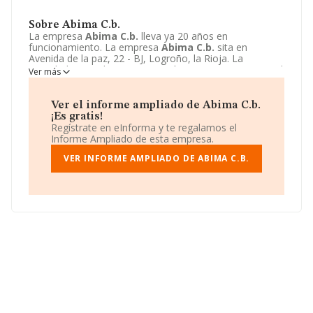
Sobre Abima C.b.
La empresa
Abima C.b.
lleva ya 20 años en
funcionamiento. La empresa
Abima C.b.
sita en
Avenida de la paz, 22 - BJ, Logroño, la Rioja. La
actividad CNAE de esta compañía es 4779 - Comercio al
Ver más
por menor de artículos de segunda mano. La emprea
Abima C.b.
se registra como Comunidad de bienes.
Ver el informe ampliado de Abima C.b.
¡Es gratis!
Regístrate en eInforma y te regalamos el
Informe Ampliado de esta empresa.
VER INFORME AMPLIADO DE ABIMA C.B.