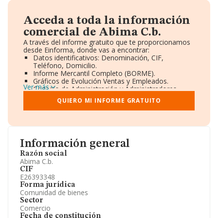
Acceda a toda la información
comercial de Abima C.b.
A través del informe gratuito que te proporcionamos
desde Einforma, donde vas a encontrar:
Datos identificativos: Denominación, CIF,
Teléfono, Domicilio.
Informe Mercantil Completo (BORME).
Gráficos de Evolución Ventas y Empleados.
Ver más
Consejo de Administración y Administradores.
Directivos y Ejecutivos.
QUIERO MI INFORME GRATUITO
Accionistas.
Participaciones y Vinculaciones en otras empresas.
Artículos de prensa publicados sobre la empresa.
Información oficial y registral complementaria.
Información general
Razón social
Abima C.b.
CIF
E26393348
Forma jurídica
Comunidad de bienes
Sector
Comercio
Fecha de constitución