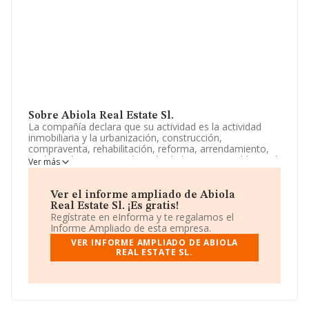
Sobre Abiola Real Estate Sl.
La compañía declara que su actividad es la actividad
inmobiliaria y la urbanización, construcción,
compraventa, rehabilitación, reforma, arrendamiento,
explotación y comercialización de bienes inmuebles, así
Ver más
como la intermediación comercial no financiera,
organización, gestión, dirección, explotación y
comercialización de actividades rela. La empresa está
Ver el informe ampliado de Abiola
registrada como Sociedad Limitada. Clasifica su
Real Estate Sl. ¡Es gratis!
actividad CNAE como 'Agentes de la propiedad
Regístrate en eInforma y te regalamos el
inmobiliaria', código 6831. La compañía no tiene
Informe Ampliado de esta empresa.
actividad en mercados exteriores.
VER INFORME AMPLIADO DE ABIOLA
REAL ESTATE SL.
La empresa española
Abiola Real Estate S.L
, con CIF
B70704432, tiene domicilio fiscal en Calle Arturo Soria
núm. 315 4 C, (28033), Madrid, Madrid.
Con los datos a disposición de INFORMA sobre 54.122