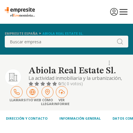
EMPRESITE ESPAÑA
ABIOLA REAL ESTATE SL.
Buscar
Abiola Real Estate Sl.
La actividad inmobiliaria y la urbanización,
construcción, compraventa, rehabilitación,
0
/5
( 0 votos)
reforma, arrendamiento, explotación y
comercialización de bienes inmuebles, así
como la intermediación comercial no
LLAMAR
SITIO WEB
CÓMO
VER
LLEGAR
INFORME
financiera, organización, gestión, dirección,
explotación y comercialización de actividades
rela
DIRECCIÓN Y CONTACTO
INFORMACIÓN GENERAL
DATOS COM