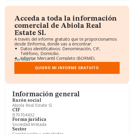
Acceda a toda la información
comercial de Abiola Real
Estate Sl.
A través del informe gratuito que te proporcionamos
desde Einforma, donde vas a encontrar:
Datos identificativos: Denominación, CIF,
Teléfono, Domicilio.
Informe Mercantil Completo (BORME).
Ver más
Gráficos de Evolución Ventas y Empleados.
Consejo de Administración y Administradores.
QUIERO MI INFORME GRATUITO
Directivos y Ejecutivos.
Accionistas.
Participaciones y Vinculaciones en otras empresas.
Artículos de prensa publicados sobre la empresa.
Información oficial y registral complementaria.
Información general
Razón social
Abiola Real Estate Sl.
CIF
B70704432
Forma jurídica
Sociedad limitada
Sector
Construcción y actividades