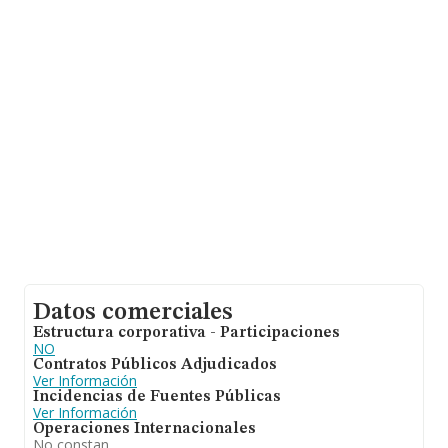
empresas pertenecientes al sector, a nivel nacional la
facturación asciende a 4.318 millones de euros y el
promedio de la facturación de ventas entre todas las
compañías asciende a los 79 mil euros. En cuanto a la
información relativa a la provincia de Madrid, en la base
de datos INFORMA constan 11818 empresas, con
ventas de 1.763 millones de euros. Finalmente, para
completar los datos de sector los empleados de media
son 1. La antigüedad alcanza los 7 años desde la
constitución.
Datos comerciales
Estructura corporativa - Participaciones
NO
Contratos Públicos Adjudicados
Ver Información
Incidencias de Fuentes Públicas
Ver Información
Operaciones Internacionales
No constan