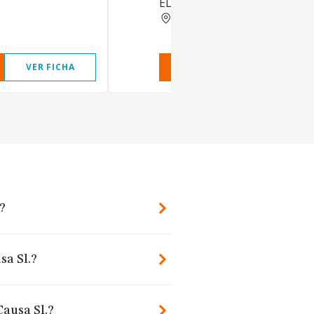
ELABORACION DE INFORMES
MADRID
VER FICHA
VER INFORME
VER FIC
?
sa Sl.?
Causa Sl.?