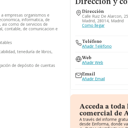
Dirección y co
Dirección
os a empresas organismos e
Calle Ruiz De Alarcon, 25 
 economica, informatica, de
Madrid, 28014, Madrid
, asi como de servicios de
Como llegar
cal, contable, de comunicacion e
Teléfono
ntables
Añadir Teléfono
abilidad, teneduría de libros,
Web
Añadir Web
gación de depósito de cuentas
Email
Añadir Email
Acceda a toda
comercial de A
A través del informe grat
desde Einforma, donde va