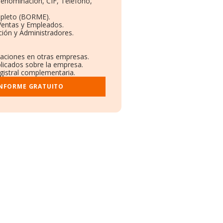
 Denominación, CIF, Teléfono,
mpleto (BORME).
Ventas y Empleados.
ión y Administradores.
ulaciones en otras empresas.
blicados sobre la empresa.
egistral complementaria.
INFORME GRATUITO