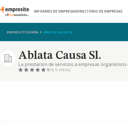
INFORMES DE EMPRESAS
DIRECTORIO DE EMPRESAS
EMPRESITE ESPAÑA
ABLATA CAUSA SL.
Ablata Causa Sl.
La prestacion de servicios a empresas organismos 
informatica, de software, ecloud, internet, asi como 
0
/5
( 0 votos)
contable, de comunicacion e imagen ydiseño;