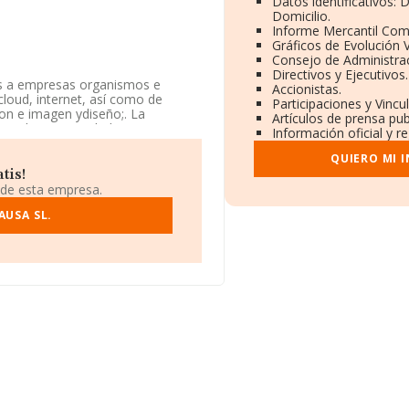
Datos identificativos:
Domicilio.
Informe Mercantil Co
Gráficos de Evolución 
Consejo de Administrac
Directivos y Ejecutivos.
ios a empresas organismos e
Accionistas.
cloud, internet, así como de
Participaciones y Vinc
ion e imagen ydiseño;. La
Artículos de prensa pu
mitada. Su actividad CNAE es
Información oficial y r
oría fiscal' con código 6920. La
QUIERO MI 
tis!
ra en Calle Ruiz De Alarcon núm.
 de esta empresa.
AUSA SL.
819 empresas, a nivel nacional la
 la facturación de ventas entre
uenta la información sobre
as, con ventas de hasta 6.042
or la media de empleados de las
años.