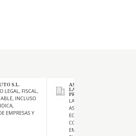
TO S.L.
ASESORIA FISCAL CONTAB
LABORAL GRUPO 4 SL
 LEGAL, FISCAL,
PROFESIONAL
ABLE, INCLUSO
LA PRESTACION DE SERVICIO
IDICA,
ASESORAMIENTO EN MATER
E EMPRESAS Y
ECONOMICA, FINANCIERA,
CONTABLE, FISCAL Y LABORA
EMPRESAS Y PERSONAS FISIC