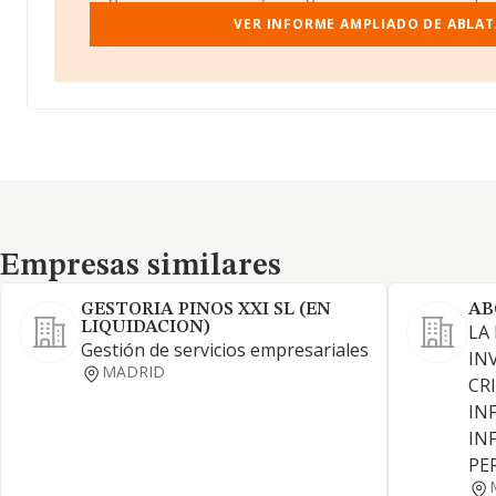
VER INFORME AMPLIADO DE ABLAT
Empresas similares
Empresas similares
GESTORIA PINOS XXI SL (EN
AB
LIQUIDACION)
LA
Gestión de servicios empresariales
IN
MADRID
CR
IN
IN
PE