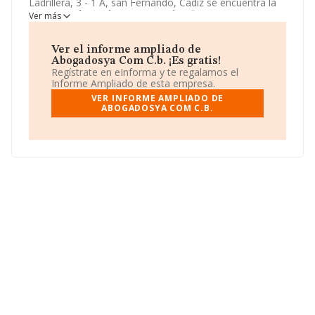
Ladrillera, 3 - 1 A, san Fernando, Cadiz se encuentra la
empresa
Abogadosya Com C.b.
. El CNAE que
Ver más
desarrolla es 6910 - Actividades jurídicas.
Abogadosya
Com C.b.
está definida como Comunidad de bienes.
Ver el informe ampliado de
Abogadosya Com C.b. ¡Es gratis!
Regístrate en eInforma y te regalamos el
Informe Ampliado de esta empresa.
VER INFORME AMPLIADO DE
ABOGADOSYA COM C.B.