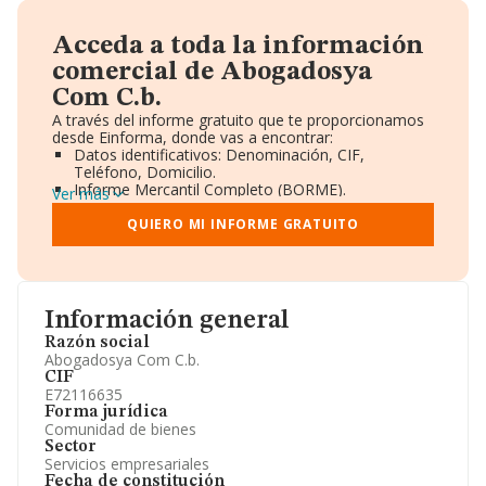
Acceda a toda la información
comercial de Abogadosya
Com C.b.
A través del informe gratuito que te proporcionamos
desde Einforma, donde vas a encontrar:
Datos identificativos: Denominación, CIF,
Teléfono, Domicilio.
Informe Mercantil Completo (BORME).
Ver más
Gráficos de Evolución Ventas y Empleados.
Consejo de Administración y Administradores.
QUIERO MI INFORME GRATUITO
Directivos y Ejecutivos.
Accionistas.
Participaciones y Vinculaciones en otras empresas.
Artículos de prensa publicados sobre la empresa.
Información oficial y registral complementaria.
Información general
Razón social
Abogadosya Com C.b.
CIF
E72116635
Forma jurídica
Comunidad de bienes
Sector
Servicios empresariales
Fecha de constitución