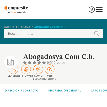
EMPRESITE ESPAÑA
ABOGADOSYA COM C.B.
Buscar
Abogadosya Com C.b.
0
/5
( 0 votos)
LLAMAR
SITIO WEB
CÓMO
VER
LLEGAR
INFORME
DIRECCIÓN Y CONTACTO
INFORMACIÓN GENERAL
DATOS COM