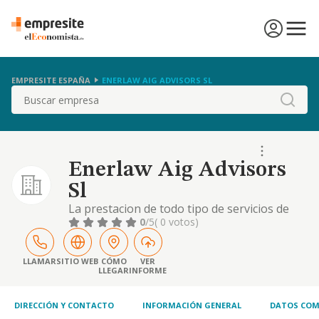
EMPRESITE ESPAÑA
ENERLAW AIG ADVISORS SL
Buscar
Enerlaw Aig Advisors
Sl
La prestacion de todo tipo de servicios de
asesoramiento legal, fiscal, laboral y
0
/5
( 0 votos)
contable a todo tipo de personas o
entidades. la prestacion de todo tipo de
servicios de asesoria de empresas, en
LLAMAR
SITIO WEB
CÓMO
VER
LLEGAR
INFORME
general. si las disposic
DIRECCIÓN Y CONTACTO
INFORMACIÓN GENERAL
DATOS COM