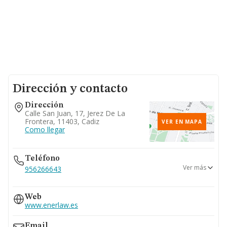
Dirección y contacto
Dirección
Calle San Juan, 17, Jerez De La
Frontera, 11403, Cadiz
VER EN MAPA
Como llegar
Teléfono
Ver más
956266643
629...
Web
Ver teléfono 629...
www.enerlaw.es
956905722
Email