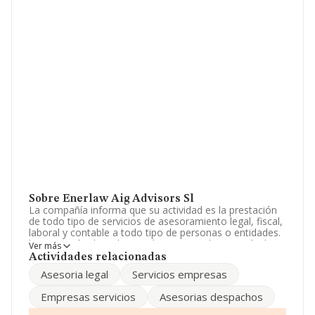
Sobre Enerlaw Aig Advisors Sl
La compañía informa que su actividad es la prestación
de todo tipo de servicios de asesoramiento legal, fiscal,
laboral y contable a todo tipo de personas o entidades.
la prestación de todo tipo de servicios de asesoría de
Ver más
empresas, en general. si las disposic. La empresa está
Actividades relacionadas
registrada como Sociedad Limitada. Su actividad CNAE
Asesoria legal
Servicios empresas
es 'Actividades jurídicas' con código 6910. La empresa
no tiene actividad en mercados exteriores.
Empresas servicios
Asesorias despachos
Para llamar las oficinas se puede hacer a través del