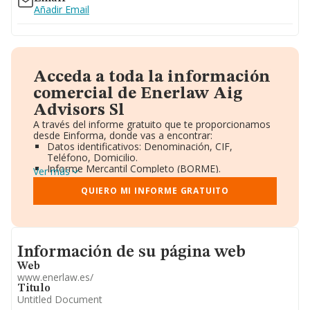
Añadir Email
Acceda a toda la información
comercial de Enerlaw Aig
Advisors Sl
A través del informe gratuito que te proporcionamos
desde Einforma, donde vas a encontrar:
Datos identificativos: Denominación, CIF,
Teléfono, Domicilio.
Informe Mercantil Completo (BORME).
Ver más
Gráficos de Evolución Ventas y Empleados.
Consejo de Administración y Administradores.
QUIERO MI INFORME GRATUITO
Directivos y Ejecutivos.
Accionistas.
Participaciones y Vinculaciones en otras empresas.
Artículos de prensa publicados sobre la empresa.
Informacion de su página web
Información oficial y registral complementaria.
Información de su página web
Web
www.enerlaw.es/
Titulo
Untitled Document