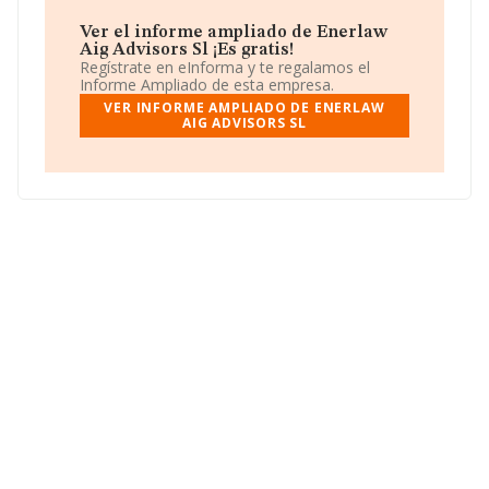
número 956266643 y para saber más puedes acceder a
su página web en este enlace
www.enerlaw.es
.
Ver el informe ampliado de Enerlaw
Aig Advisors Sl ¡Es gratis!
La compañía
Enerlaw Aig Advisors S.L
, con NIF
Regístrate en eInforma y te regalamos el
B11849189, tiene domicilio fiscal en Calle San Juan núm.
Informe Ampliado de esta empresa.
17, (11403), Jerez De La Frontera, Cádiz, Andalucía.
VER INFORME AMPLIADO DE ENERLAW
AIG ADVISORS SL
En base a la información de la que dispone INFORMA
sobre 28.030 compañías, a nivel nacional la facturación
asciende a 6.290 millones de euros y se estima que el
promedio de la facturación entre todas las empresas es
de 224 mil euros. En relación con la información de la
provincia de Cádiz, en la base de datos INFORMA
constan 340 empresas, con ventas en 2019 de hasta 16
millones de euros. Para aportar ulterior información de
interés en el ámbito sectorial, la media de empleados es
de 2; la antigüedad alcanza los 14 años desde la
constitución.