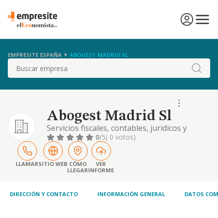
EMPRESITE ESPAÑA
ABOGEST MADRID SL
Buscar
Abogest Madrid Sl
Servicios fiscales, contables, juridicos y
laborales.
0
/5
( 0 votos)
LLAMAR
SITIO WEB
CÓMO
VER
LLEGAR
INFORME
DIRECCIÓN Y CONTACTO
INFORMACIÓN GENERAL
DATOS COM