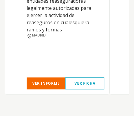
entidades reaseguradoras
legalmente autorizadas para
M
ejercer la actividad de
reaseguros en cualesquiera
ramos y formas
MADRID
VER INFORME
VER FICHA