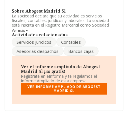
Sobre Abogest Madrid Sl
La sociedad declara que su actividad es servicios
fiscales, contables, jurídicos y laborales. La sociedad
está inscrita en el Registro Mercantil como Sociedad
Limitada. Su actividad CNAE es 'Reaseguros' con código
Ver más
6520. La empresa no tiene actividad en mercados
Actividades relacionadas
exteriores.
Servicios juridicos
Contables
La sociedad
Abogest Madrid S.L
, NIF B85245603,
Asesorias despachos
Bancos cajas
está situada en Avenida Albufera núm. 67 1 C, (28038),
Madrid, Madrid.
Con los datos a disposición de INFORMA sobre 127
Ver el informe ampliado de Abogest
empresas pertenecientes al sector, a nivel nacional la
Madrid Sl ¡Es gratis!
facturación asciende a 63 millones de euros y se calcula
Regístrate en eInforma y te regalamos el
un promedio de facturación de 497 mil euros entre
Informe Ampliado de esta empresa.
todas las compañías. En relación con la información de
VER INFORME AMPLIADO DE ABOGEST
la provincia de Madrid, en la base de datos de INFORMA
MADRID SL
aparecen 33 empresas, con ventas en el año 2023 de
55 millones de euros. Para aportar ulterior información
de interés en el ámbito sectorial, la media de
antigüedad desde la constitución es de 22 años. La
media de empleados de las empresas es de 3.