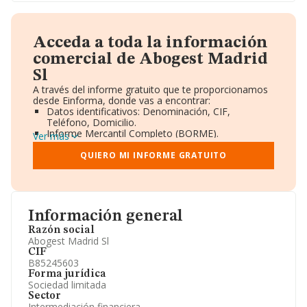
Acceda a toda la información
comercial de Abogest Madrid
Sl
A través del informe gratuito que te proporcionamos
desde Einforma, donde vas a encontrar:
Datos identificativos: Denominación, CIF,
Teléfono, Domicilio.
Informe Mercantil Completo (BORME).
Ver más
Gráficos de Evolución Ventas y Empleados.
Consejo de Administración y Administradores.
QUIERO MI INFORME GRATUITO
Directivos y Ejecutivos.
Accionistas.
Participaciones y Vinculaciones en otras empresas.
Artículos de prensa publicados sobre la empresa.
Información oficial y registral complementaria.
Información general
Razón social
Abogest Madrid Sl
CIF
B85245603
Forma jurídica
Sociedad limitada
Sector
Intermediación financiera