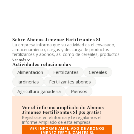
Sobre Abonos Jimenez Fertilizantes Sl
La empresa informa que su actividad es el envasado,
almacenamiento, cargas y descarga de productos
fertilizantes y abonos, así como de cereales, productos
agrarios en general y piensos. las actividades relativas a
Ver más
agencia de transporte y transitarios. el depo. La
Actividades relacionadas
sociedad está inscrita en el Registro Mercantil como
Alimentacion
Fertilizantes
Cereales
Sociedad Limitada. Su CNAE corresponde a 4685 con
código '%cnae%'. La empresa no tiene actividad en
Jardinerias
Fertilizantes abonos
mercados exteriores.
Agricultura ganaderia
Piensos
La empresa
Abonos Jiménez Fertilizantes S.L
,
B14851828, está situada en Calle Ancha núm. 50,
(14700), en el municipio de Palma Del Río, en Córdoba,
Andalucía.
Ver el informe ampliado de Abonos
Jimenez Fertilizantes Sl ¡Es gratis!
En base a la información de la que dispone INFORMA
Regístrate en eInforma y te regalamos el
sobre 5.515 compañías, en el ámbito nacional la
Informe Ampliado de esta empresa.
facturación alcanza la cifra de 21.031 millones de euros
VER INFORME AMPLIADO DE ABONOS
y el promedio de la facturación de ventas entre todas
JIMENEZ FERTILIZANTES SL