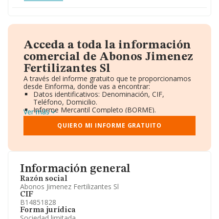
Acceda a toda la información
comercial de Abonos Jimenez
Fertilizantes Sl
A través del informe gratuito que te proporcionamos
desde Einforma, donde vas a encontrar:
Datos identificativos: Denominación, CIF,
Teléfono, Domicilio.
Informe Mercantil Completo (BORME).
Ver más
Gráficos de Evolución Ventas y Empleados.
Consejo de Administración y Administradores.
QUIERO MI INFORME GRATUITO
Directivos y Ejecutivos.
Accionistas.
Participaciones y Vinculaciones en otras empresas.
Artículos de prensa publicados sobre la empresa.
Información oficial y registral complementaria.
Información general
Razón social
Abonos Jimenez Fertilizantes Sl
CIF
B14851828
Forma jurídica
Sociedad limitada