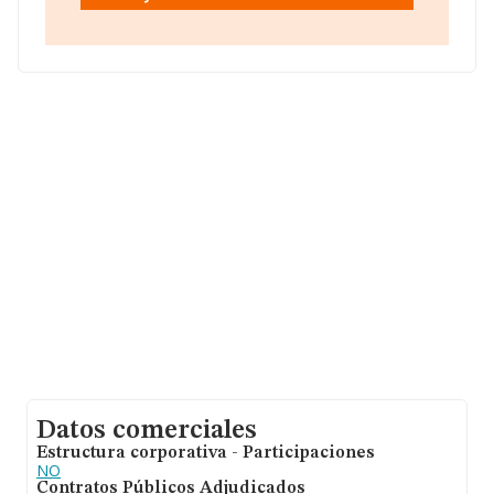
las compañías asciende a los 3 millones de euros.
Teniendo en cuenta la información sobre Córdoba, en la
base de datos de INFORMA aparecen 89 empresas,
cuyas ventas han obtenido los 238 millones de euros.
Para aportar ulterior información de interés en el
ámbito sectorial, la media de empleados es de 6; la
antigüedad alcanza los 21 años desde la constitución.
Datos comerciales
Estructura corporativa - Participaciones
NO
Contratos Públicos Adjudicados