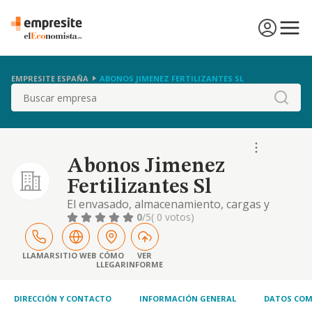
EMPRESITE ESPAÑA
ABONOS JIMENEZ FERTILIZANTES SL
Buscar
Abonos Jimenez
Fertilizantes Sl
El envasado, almacenamiento, cargas y
descarga de productos fertilizantes y
0
/5
( 0 votos)
abonos, asi como de cereales, productos
agrarios en general y piensos. las
actividades relativas a agencia de transporte
LLAMAR
SITIO WEB
CÓMO
VER
LLEGAR
INFORME
y transitarios. el depo
DIRECCIÓN Y CONTACTO
INFORMACIÓN GENERAL
DATOS COM