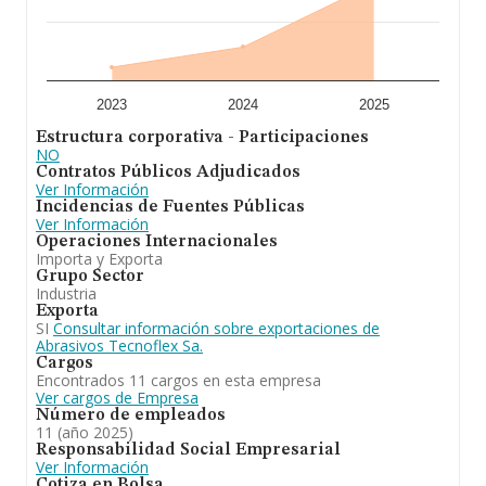
las compañías alcanza los 1 millón de euros. Respecto a
la información de la provincia (hablamos de Guipúzcoa),
en la base de datos de INFORMA aparecen 4 empresas,
cuyas ventas han obtenido los 20 millones de euros.
Con el fin de ampliar la información relativa a las
compañías, la antigüedad desde la constitución es de 32
años. La media de empleados de las empresas es de 7.
2023
2024
2025
Estructura corporativa - Participaciones
Para concluir,
Abrasivos Tecnoflex S.A
se emplea en
NO
transformación y comercialización de abrasivo flexible.
Contratos Públicos Adjudicados
En el ranking de provincia, ha experimentado un
Ver Información
retroceso.
Incidencias de Fuentes Públicas
Ver Información
Operaciones Internacionales
Importa y Exporta
Grupo Sector
Industria
Exporta
SI
Consultar información sobre exportaciones de
Abrasivos Tecnoflex Sa.
Cargos
Encontrados 11 cargos en esta empresa
Ver cargos de Empresa
Número de empleados
11 (año 2025)
Responsabilidad Social Empresarial
Ver Información
Cotiza en Bolsa