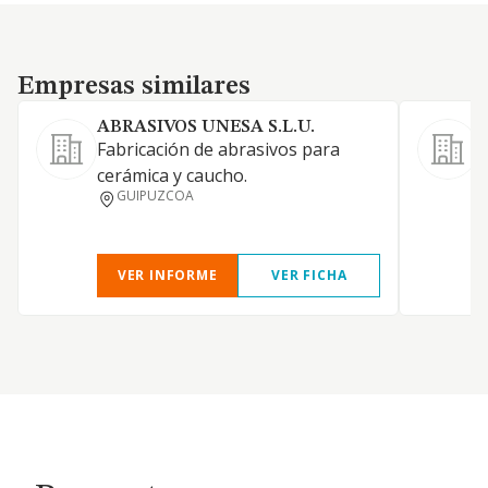
Empresas similares
Empresas similares
ABRASIVOS UNESA S.L.U.
Fabricación de abrasivos para
T
cerámica y caucho.
c
GUIPUZCOA
f
VER INFORME
VER FICHA