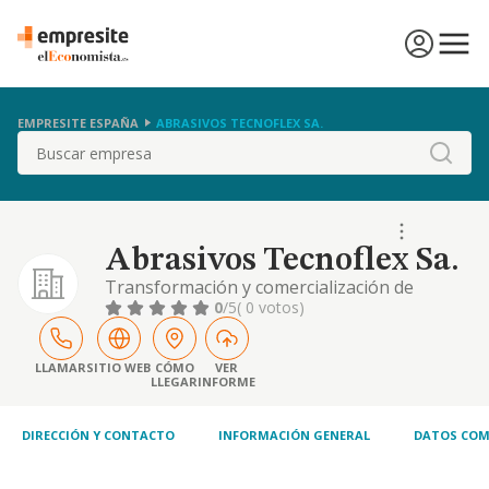
EMPRESITE ESPAÑA
ABRASIVOS TECNOFLEX SA.
Buscar
Abrasivos Tecnoflex Sa.
Transformación y comercialización de
abrasivo flexible
0
/5
( 0 votos)
LLAMAR
SITIO WEB
CÓMO
VER
LLEGAR
INFORME
DIRECCIÓN Y CONTACTO
INFORMACIÓN GENERAL
DATOS COM