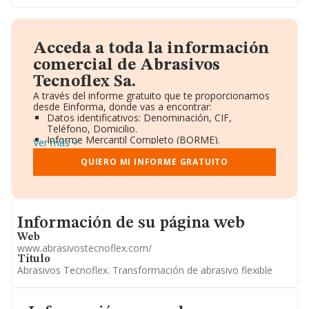
Acceda a toda la información
comercial de Abrasivos
Tecnoflex Sa.
A través del informe gratuito que te proporcionamos
desde Einforma, donde vas a encontrar:
Datos identificativos: Denominación, CIF,
Teléfono, Domicilio.
Informe Mercantil Completo (BORME).
Ver más
Gráficos de Evolución Ventas y Empleados.
Consejo de Administración y Administradores.
QUIERO MI INFORME GRATUITO
Directivos y Ejecutivos.
Accionistas.
Participaciones y Vinculaciones en otras empresas.
Artículos de prensa publicados sobre la empresa.
Informacion de su página web
Información oficial y registral complementaria.
Información de su página web
Web
www.abrasivostecnoflex.com/
Titulo
Abrasivos Tecnoflex. Transformación de abrasivo flexible