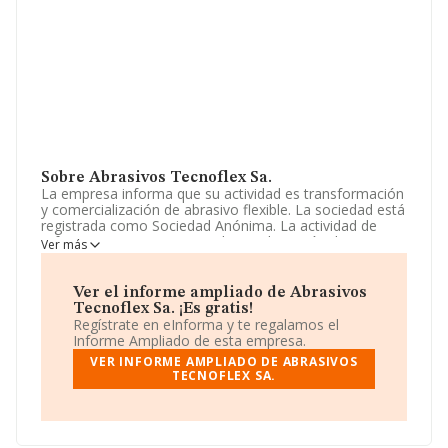
Sobre Abrasivos Tecnoflex Sa.
La empresa informa que su actividad es transformación
y comercialización de abrasivo flexible. La sociedad está
registrada como Sociedad Anónima. La actividad de
referencia CNAE corresponde a 'Fabricación de
Ver más
productos abrasivos', cuyo Código es 2391. La empresa
es importadora y exportadora.
Ver el informe ampliado de Abrasivos
Los empleados se han reducido un 15% y según las
Tecnoflex Sa. ¡Es gratis!
cifras existentes en la base de datos de INFORMA, el
Regístrate en eInforma y te regalamos el
número de empleados ha estado por encima de la
Informe Ampliado de esta empresa.
media de sector.
VER INFORME AMPLIADO DE ABRASIVOS
TECNOFLEX SA.
Respecto a la posición de la empresa según los niveles
de facturación, en los distintos rankings, INFORMA
facilita la siguiente información: la empresa ha
retrocedido 1 puesto en el ranking sectorial, pasando