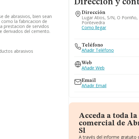
Dirección y con
Dirección
se de abrasivos, bien sean
Lugar Atios, S/n, O Porriño,
si como la fabricacion de
Pontevedra
la prestacion de servidos
Como llegar
 de derivados del cemento.
Teléfono
Añadir Teléfono
ductos abrasivos
Web
Añadir Web
Email
Añadir Email
Acceda a toda l
comercial de Ab
Sl
A través del informe gratuit