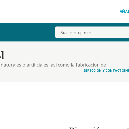
AÑA
Buscar
l
aturales o artificiales, asi como la fabricacion de
auxiliares de fabricacion de derivados del cemento.
DIRECCIÓN Y CONTACTO
IN