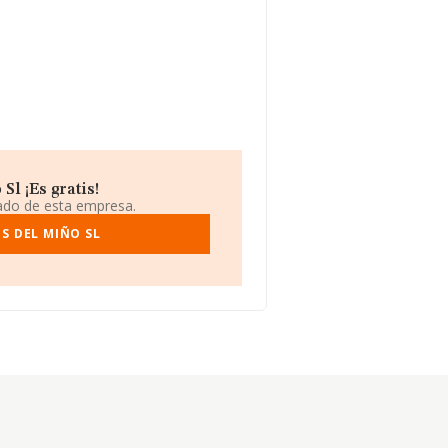
l ¡Es gratis!
iado de esta empresa.
S DEL MIÑO SL