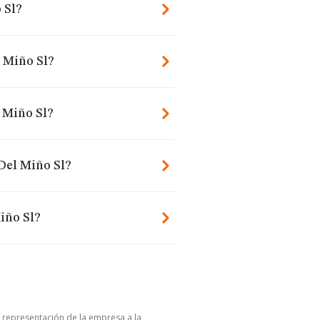
 Sl?
l Miño Sl?
 Miño Sl?
Del Miño Sl?
iño Sl?
u representación de la empresa a la