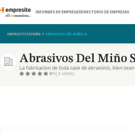
INFORMES DE EMPRESAS
DIRECTORIO DE EMPRESAS
EMPRESITE ESPAÑA
ABRASIVOS DEL MIÑO SL
Abrasivos Del Miño S
La fabricacion de toda case de abrasivos, bien sean n
abrasivos sobre soporte. la prestacion de servidos 
0
/5
( 0 votos)