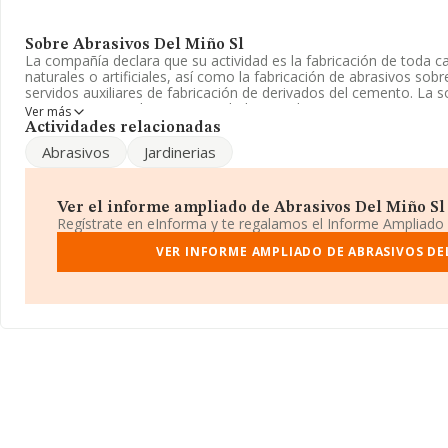
Sobre Abrasivos Del Miño Sl
La compañía declara que su actividad es la fabricación de toda c
naturales o artificiales, así como la fabricación de abrasivos sobr
servidos auxiliares de fabricación de derivados del cemento. La so
Registro Mercantil como Sociedad Limitada. Tiene CNAE: 2391 - 
Ver más
abrasivos'. La empresa no tiene actividad en mercados exteriores
Actividades relacionadas
Abrasivos
Jardinerias
Los empleados se han reducido un 36% y atendiendo a los dato
número ha estado por encima de la media de sector.
La empresa española
Abrasivos del Miño S.L
, con NIF B361656
Ver el informe ampliado de Abrasivos Del Miño Sl ¡
Atios Santa Eulalia (pte Los Almendros) núm. S/N, (36400), O Porr
Regístrate en eInforma y te regalamos el Informe Ampliado
En base a la información de la que dispone INFORMA sobre 117 c
VER INFORME AMPLIADO DE ABRASIVOS DE
facturación asciende a 149 millones de euros y se calcula un pro
millón de euros entre todas las compañías. En cuanto a la informa
Pontevedra, en la base de datos de INFORMA aparecen 3 empres
obtenido los 127 mil euros. Con el fin de ampliar la información r
media de empleados de las empresas es de 7; la media de antigü
de 32 años.