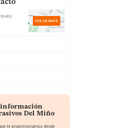
tacto
 36400,
VER EN MAPA
a información
rasivos Del Miño
o que te proporcionamos desde