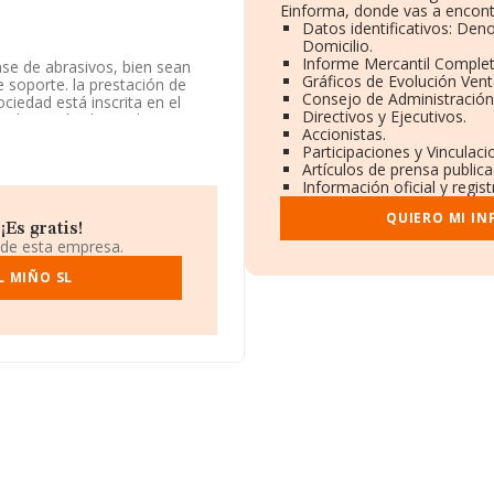
Einforma, donde vas a encont
Datos identificativos: Den
Domicilio.
Informe Mercantil Comple
ase de abrasivos, bien sean
Gráficos de Evolución Ven
e soporte. la prestación de
Consejo de Administración
ciedad está inscrita en el
Directivos y Ejecutivos.
'Fabricación de productos
Accionistas.
.
Participaciones y Vinculac
Artículos de prensa public
s disponibles en INFORMA, ese
Información oficial y regis
QUIERO MI I
11, está situada en Lugar
Es gratis!
iño, Pontevedra, Galicia.
 de esta empresa.
ompañías, a nivel nacional la
L MIÑO SL
medio de facturación de 1
ción relativa a la provincia de
as, cuyas ventas han
elativa a las compañías, la
edad desde la constitución es