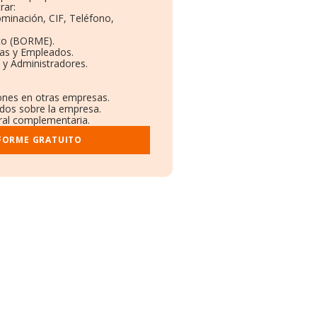
rar:
ominación, CIF, Teléfono,
to (BORME).
tas y Empleados.
 y Administradores.
iones en otras empresas.
ados sobre la empresa.
tral complementaria.
NFORME GRATUITO