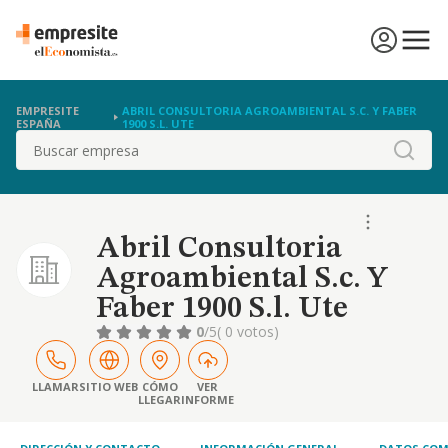
EMPRESITE
ABRIL CONSULTORIA AGROAMBIENTAL S.C. Y FABER
ESPAÑA
1900 S.L. UTE
Buscar
Abril Consultoria
Agroambiental S.c. Y
Faber 1900 S.l. Ute
0
/5
( 0 votos)
LLAMAR
SITIO WEB
CÓMO
VER
LLEGAR
INFORME