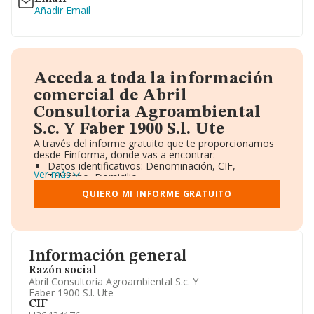
Añadir Email
Acceda a toda la información
comercial de Abril
Consultoria Agroambiental
S.c. Y Faber 1900 S.l. Ute
A través del informe gratuito que te proporcionamos
desde Einforma, donde vas a encontrar:
Datos identificativos: Denominación, CIF,
Ver más
Teléfono, Domicilio.
Informe Mercantil Completo (BORME).
QUIERO MI INFORME GRATUITO
Gráficos de Evolución Ventas y Empleados.
Consejo de Administración y Administradores.
Directivos y Ejecutivos.
Accionistas.
Participaciones y Vinculaciones en otras empresas.
Información general
Artículos de prensa publicados sobre la empresa.
Información oficial y registral complementaria.
Razón social
Abril Consultoria Agroambiental S.c. Y
Faber 1900 S.l. Ute
CIF