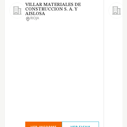
VILLAR MATERIALES DE
CONSTRUCCION S. A. Y
AISLOSA
O
RIOJA
e
a
d
C