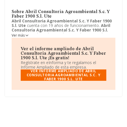
Sobre Abril Consultoria Agroambiental S.c. Y
Faber 1900 S.l. Ute
Abril Consultoria Agroambiental S.c. Y Faber 1900
S.l. Ute
cuenta con 19 años de funcionamiento.
Abril
Consultoria Agroambiental S.c. Y Faber 1900 S.l.
Ute
tiene su domicilio social registrado en Avenida
Ver más
Republica Argentina, 55 - BA 4, Logroño, la Rioja.
Enmarca su actividad CNAE principal como 9499 - Otras
actividades asociativas n.c.o.p..
Abril Consultoria
Ver el informe ampliado de Abril
Agroambiental S.c. Y Faber 1900 S.l. Ute
aparece
Consultoria Agroambiental S.c. Y Faber
inscrita como Unión temporal de empresas.
1900 S.l. Ute ¡Es gratis!
Regístrate en eInforma y te regalamos el
Informe Ampliado de esta empresa.
VER INFORME AMPLIADO DE ABRIL
CONSULTORIA AGROAMBIENTAL S.C. Y
FABER 1900 S.L. UTE