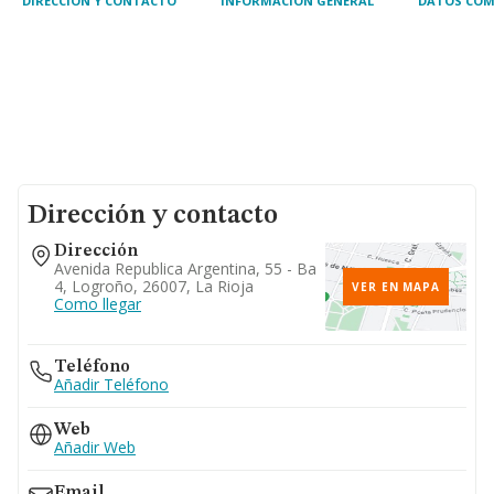
DIRECCIÓN Y CONTACTO
INFORMACIÓN GENERAL
DATOS COM
Dirección y contacto
Dirección
Avenida Republica Argentina, 55 - Ba
4, Logroño, 26007, La Rioja
VER EN MAPA
Como llegar
Teléfono
Añadir Teléfono
Web
Añadir Web
Email