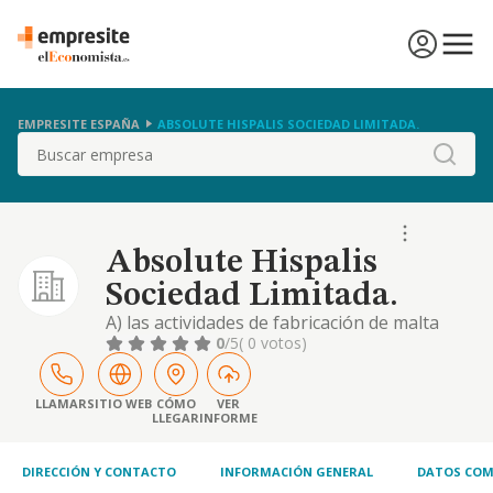
EMPRESITE ESPAÑA
ABSOLUTE HISPALIS SOCIEDAD LIMITADA.
Buscar
Absolute Hispalis
Sociedad Limitada.
A) las actividades de fabricación de malta
para la industria cervecera. b) todas las
0
/5
( 0 votos)
actividades industriales relativas a la
producción, distribución, comercialización,
importación y exportación de cerveza, así
LLAMAR
SITIO WEB
CÓMO
VER
LLEGAR
INFORME
como compuestos de la misma. c)
explotación de locales dedicados al turismo,...
DIRECCIÓN Y CONTACTO
INFORMACIÓN GENERAL
DATOS COM