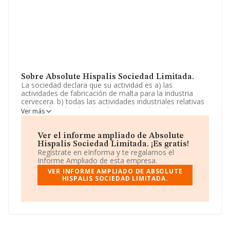
Sobre Absolute Hispalis Sociedad Limitada.
La sociedad declara que su actividad es a) las
actividades de fabricación de malta para la industria
cervecera. b) todas las actividades industriales relativas
a la producción, distribución, comercialización,
Ver más
importación y exportación de cerveza, así como
compuestos de la misma. c) explotación de locales
dedicados al turismo,.. La sociedad está inscrita en el
Ver el informe ampliado de Absolute
Registro Mercantil como Sociedad Limitada. Clasifica su
Hispalis Sociedad Limitada. ¡Es gratis!
actividad CNAE como 'Fabricación de malta', código
Regístrate en eInforma y te regalamos el
1106. No realiza actividad de importación y/o
Informe Ampliado de esta empresa.
exportación.
VER INFORME AMPLIADO DE ABSOLUTE
HISPALIS SOCIEDAD LIMITADA.
La empresa
Absolute Hispalis Sociedad Limitada
,
NIF B90383548, se encuentra en Calle Enrique Florez
núm. 28, (41005), Sevilla, Andalucía.
Con los datos a disposición de INFORMA sobre 8
empresas pertenecientes al sector, a nivel nacional la