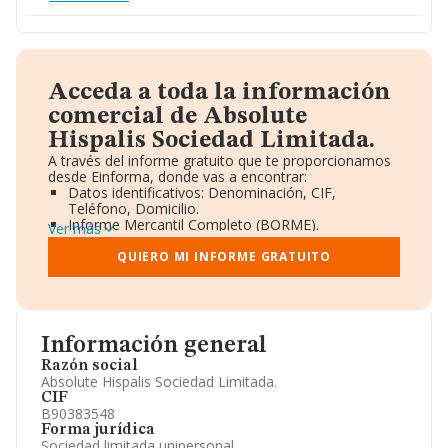
Acceda a toda la información
comercial de Absolute
Hispalis Sociedad Limitada.
A través del informe gratuito que te proporcionamos
desde Einforma, donde vas a encontrar:
Datos identificativos: Denominación, CIF,
Teléfono, Domicilio.
Informe Mercantil Completo (BORME).
Ver más
Gráficos de Evolución Ventas y Empleados.
Consejo de Administración y Administradores.
QUIERO MI INFORME GRATUITO
Directivos y Ejecutivos.
Accionistas.
Participaciones y Vinculaciones en otras empresas.
Artículos de prensa publicados sobre la empresa.
Información oficial y registral complementaria.
Información general
Razón social
Absolute Hispalis Sociedad Limitada.
CIF
B90383548
Forma jurídica
Sociedad limitada unipersonal