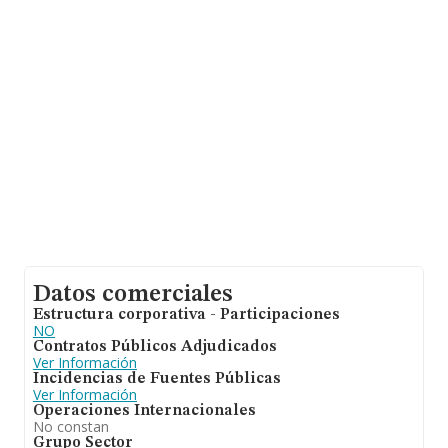
facturación asciende a 260 millones de euros y la media
de facturación de ventas entre todas las compañías
alcanza los 32 millones de euros. En relación con la
información de la provincia de Sevilla, en la base de
datos INFORMA constan 3 empresas, con ventas de 0
euros. Con el fin de ampliar la información relativa a las
compañías, la media de empleados es de 18. La media
de antigüedad desde la constitución es de 13 años.
Datos comerciales
Estructura corporativa - Participaciones
NO
Contratos Públicos Adjudicados
Ver Información
Incidencias de Fuentes Públicas
Ver Información
Operaciones Internacionales
No constan
Grupo Sector