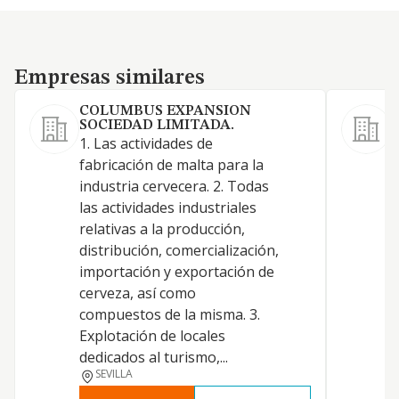
Empresas similares
Empresas similares
COLUMBUS EXPANSION
SOCIEDAD LIMITADA.
1. Las actividades de
a
fabricación de malta para la
f
industria cervecera. 2. Todas
i
las actividades industriales
l
relativas a la producción,
r
distribución, comercialización,
d
importación y exportación de
i
cerveza, así como
c
compuestos de la misma. 3.
c
Explotación de locales
E
dedicados al turismo,...
d
SEVILLA