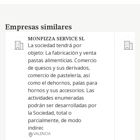
Empresas similares
Empresas similares
MONPIZZA SERVICE SL
La sociedad tendrá por
-
objeto: La fabricación y venta
a
pastas alimenticias. Comercio
p
de quesos y sus derivados,
E
comercio de pastelería, así
c
como el dehornos, palas para
E
hornos y sus accesorios. Las
a
actividades enumeradas
y
podrán ser desarrolladas por
o
la Sociedad, total o
parcialmente, de modo
indirec
VALENCIA