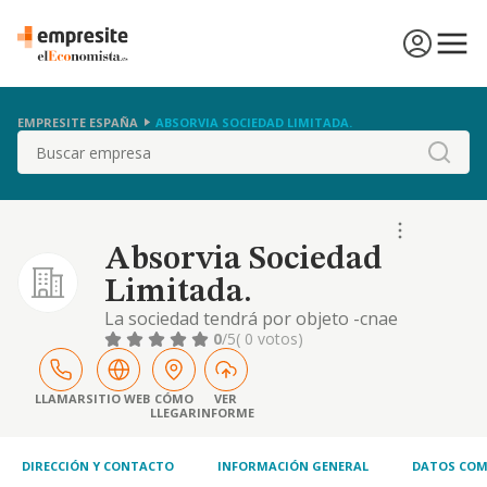
EMPRESITE ESPAÑA
ABSORVIA SOCIEDAD LIMITADA.
Buscar
Absorvia Sociedad
Limitada.
La sociedad tendrá por objeto -cnae
actividad principal 1073 fabricación de
0
/5
( 0 votos)
pastas alimenticias, cuscús y productos
similares-: 1. la fabricación de pastas
alimenticias, cuscús y productos similares. 2.
LLAMAR
SITIO WEB
CÓMO
VER
LLEGAR
INFORME
la elaboración de platos y comidas
preparados. 3. la realización de actividades
de consultoría d
DIRECCIÓN Y CONTACTO
INFORMACIÓN GENERAL
DATOS COM