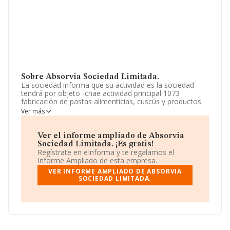
Sobre Absorvia Sociedad Limitada.
La sociedad informa que su actividad es la sociedad
tendrá por objeto -cnae actividad principal 1073
fabricación de pastas alimenticias, cuscús y productos
similares-: 1. la fabricación de pastas alimenticias,
Ver más
cuscús y productos similares. 2. la elaboración de platos
y comidas preparados. 3. la realización de actividades de
consultoría d. La empresa es una Sociedad Limitada.
Ver el informe ampliado de Absorvia
Tiene CNAE: 1073 - 'Fabricación de pastas alimenticias,
Sociedad Limitada. ¡Es gratis!
cuscús y productos similares'. La compañía no tiene
Regístrate en eInforma y te regalamos el
actividad en mercados exteriores.
Informe Ampliado de esta empresa.
VER INFORME AMPLIADO DE ABSORVIA
La sociedad española
Absorvia Sociedad Limitada
,
SOCIEDAD LIMITADA.
NIF B98883051, se encuentra en Calle Numero 44 Pol
Ind Del Bony núm. 10, (46470), en el municipio de
Catarroja, en Valencia, Comunidad Valenciana.
En base a la información de la que dispone INFORMA
sobre 232 compañías, a nivel nacional la facturación