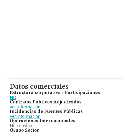
asciende a 818 millones de euros y la media de
facturación de ventas entre todas las compañías
alcanza los 3 millones de euros. En relación con la
información de la provincia de Valencia, en la base de
datos INFORMA constan 18 empresas, con ventas de 3
millones de euros. Para aportar ulterior información de
interés en el ámbito sectorial, la antigüedad desde la
constitución es de 19 años. La media de empleados de
las empresas es de 8.
Datos comerciales
Estructura corporativa - Participaciones
NO
Contratos Públicos Adjudicados
Ver Información
Incidencias de Fuentes Públicas
Ver Información
Operaciones Internacionales
No constan
Grupo Sector