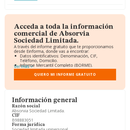
Acceda a toda la información
comercial de Absorvia
Sociedad Limitada.
A través del informe gratuito que te proporcionamos
desde Einforma, donde vas a encontrar:
Datos identificativos: Denominación, CIF,
Teléfono, Domicilio.
Informe Mercantil Completo (BORME).
Ver más
Gráficos de Evolución Ventas y Empleados.
Consejo de Administración y Administradores.
QUIERO MI INFORME GRATUITO
Directivos y Ejecutivos.
Accionistas.
Participaciones y Vinculaciones en otras empresas.
Artículos de prensa publicados sobre la empresa.
Información oficial y registral complementaria.
Información general
Razón social
Absorvia Sociedad Limitada.
CIF
B98883051
Forma jurídica
Sociedad limitada unipersonal