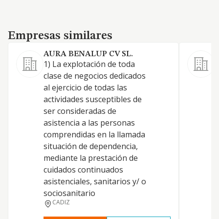
Empresas similares
Empresas similares
AURA BENALUP CV SL.
1) La explotación de toda
-
clase de negocios dedicados
d
al ejercicio de todas las
e
actividades susceptibles de
a
ser consideradas de
s
asistencia a las personas
a
comprendidas en la llamada
c
situación de dependencia,
s
mediante la prestación de
c
cuidados continuados
s
asistenciales, sanitarios y/ o
r
sociosanitario
o
CADIZ