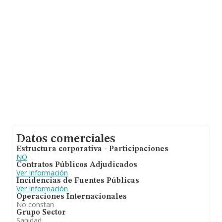
promedio de facturación de 1 millón de euros entre
todas las compañías. En relación con la información de
la provincia de Cádiz, en la base de datos de INFORMA
aparecen 6 empresas, con ventas de 1 millón de euros.
Con el fin de ampliar la información relativa a las
compañías, la antigüedad desde la constitución es de 16
años. Los empleados de media son 30.
Datos comerciales
Estructura corporativa - Participaciones
NO
Contratos Públicos Adjudicados
Ver Información
Incidencias de Fuentes Públicas
Ver Información
Operaciones Internacionales
No constan
Grupo Sector
Sanidad