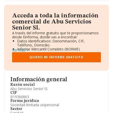
Acceda a toda la información
comercial de Abu Servicios
Senior Sl.
A través del informe gratuito que te proporcionamos
desde Einforma, donde vas a encontrar:
Datos identificativos: Denominación, CIF,
Teléfono, Domicilio.
Informe Mercantil Completo (BORME).
Ver más
Gráficos de Evolución Ventas y Empleados.
Consejo de Administración y Administradores.
QUIERO MI INFORME GRATUITO
Directivos y Ejecutivos.
Accionistas.
Participaciones y Vinculaciones en otras empresas.
Artículos de prensa publicados sobre la empresa.
Información oficial y registral complementaria.
Información general
Razón social
Abu Servicios Senior Sl.
CIF
B19366863
Forma jurídica
Sociedad limitada unipersonal
Sector
Sanidad