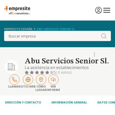
EMPRESITE ESPAÑA
ABU SERVICIOS SENIOR SL.
Buscar
Abu Servicios Senior Sl.
La asistencia en establecimientos
residenciales con cuidados sanitarios. la
0
/5
( 0 votos)
asistencia en cuidados y servicios sociales de
niños, jóvenes y personas discapacitadas
físicamente y especialmente a personas
LLAMAR
SITIO WEB
CÓMO
VER
LLEGAR
INFORME
mayores en centros residenciales
DIRECCIÓN Y CONTACTO
INFORMACIÓN GENERAL
DATOS COM