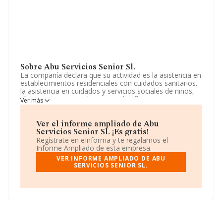
Sobre Abu Servicios Senior Sl.
La compañía declara que su actividad es la asistencia en
establecimientos residenciales con cuidados sanitarios.
la asistencia en cuidados y servicios sociales de niños,
jóvenes y personas discapacitadas físicamente y
Ver más
especialmente a personas mayores en centros
residenciales. La empresa está registrada como
Sociedad Limitada. Su CNAE corresponde a 8710 con
Ver el informe ampliado de Abu
código 'Asistencia en establecimientos residenciales con
Servicios Senior Sl. ¡Es gratis!
cuidados sanitarios'. No realiza actividad de importación
Regístrate en eInforma y te regalamos el
y/o exportación.
Informe Ampliado de esta empresa.
VER INFORME AMPLIADO DE ABU
La empresa española
Abu Servicios Senior S.L
, con
SERVICIOS SENIOR SL.
CIF B19366863, está situada en Calle San Miguel núm.
32, (11100), San Fernando, provincia de Cádiz,
Andalucía.
En base a la información de la que dispone INFORMA
sobre 514 compañías, a nivel nacional la facturación
asciende a 635 millones de euros y se calcula un