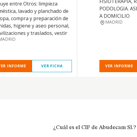
FISIOTERAPIA, 
luye entre Otros: limpieza
PODOLOGIA. AS
éstica, lavado y planchado de
A DOMICILIO
ropa, compra y preparación de
MADRID
idas, higiene y aseo personal,
ilizaciones y traslados, vestir
MADRID
VER INFORME
VER FICHA
VER INFORME
¿Cuál es el CIF de Abudecam Sl.?