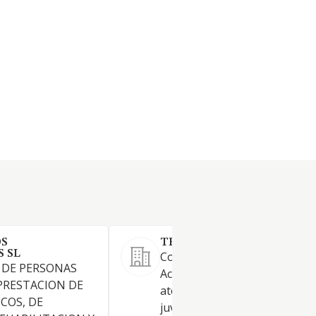
OS
TERAPIAS CTI ALCORCON S
S SL
Constituye el objeto social: 1.
 DE PERSONAS
Actividad principal: Centros d
PRESTACION DE
atención al desarrollo infantil
COS, DE
juvenil y familia. Centros de