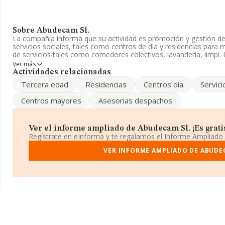
Sobre Abudecam Sl.
La compañía informa que su actividad es promoción y gestión de
servicios sociales, tales como centros de dia y residencias para 
de servicios tales como comedores colectivos, lavanderia, limpi. 
Registro Mercantil como Sociedad Limitada. La actividad de ref
Ver más
actividades de servicios sociales sin alojamiento n.c.o.p.', cuyo 
Actividades relacionadas
actividad en mercados exteriores.
Tercera edad
Residencias
Centros dia
Servici
La empresa
Abudecam S.L
, con número de identificación fiscal
Centros mayores
Asesorias despachos
social establecido en Calle Granada núm. 14, (28007), Madrid, Ma
En base a la información de la que dispone INFORMA sobre 2.43
la facturación alcanza la cifra de 973 millones de euros y la medi
Ver el informe ampliado de Abudecam Sl. ¡Es grati
todas las compañías alcanza los 400 mil euros. Teniendo en cuen
Regístrate en eInforma y te regalamos el Informe Ampliado
la base de datos de INFORMA aparecen 463 empresas, cuyas ven
de euros. Para aportar ulterior información de interés en el ámbi
VER INFORME AMPLIADO DE ABUDE
de las empresas es de 16. La media de antigüedad desde la const