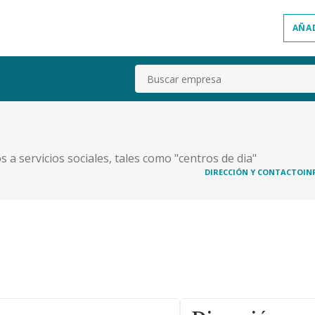
AÑA
Buscar
a servicios sociales, tales como "centros de dia"
cion de servicios tales como comedores colectivos,
DIRECCIÓN Y CONTACTO
IN