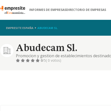
INFORMES DE EMPRESAS
DIRECTORIO DE EMPRESAS
EMPRESITE ESPAÑA
ABUDECAM SL.
Abudecam Sl.
Promocion y gestion de establecimientos destinados 
y "residencias para mayores". produccion y distribu
0
/5
( 0 votos)
lavanderia, limpi