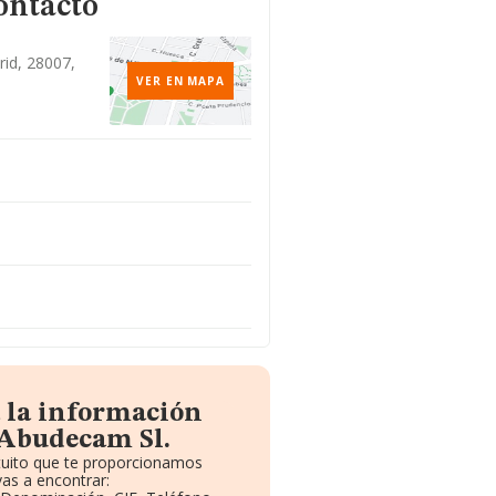
ontacto
rid, 28007,
VER EN MAPA
 la información
 Abudecam Sl.
atuito que te proporcionamos
as a encontrar: