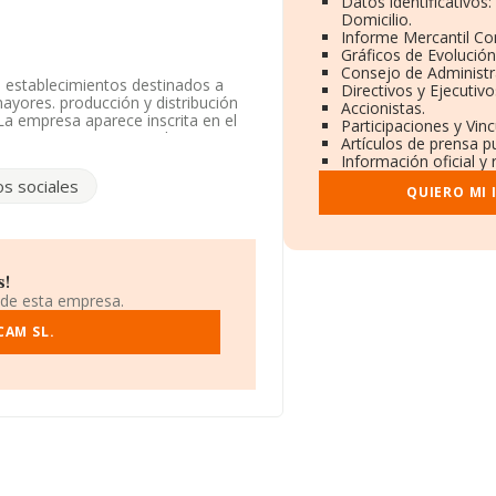
Datos identificativos
Domicilio.
Informe Mercantil C
Gráficos de Evolució
Consejo de Administr
 establecimientos destinados a
Directivos y Ejecutivo
mayores. producción y distribución
Accionistas.
La empresa aparece inscrita en el
Participaciones y Vin
erencia CNAE corresponde a 'Otros
Artículos de prensa p
Código es 8899. La sociedad no tiene
Información oficial y
os sociales
QUIERO MI
 B85731131, tiene su domicilio
drid.
4 compañías, en el ámbito nacional
a de facturación de ventas entre
s!
ta la información sobre Madrid, en
 de esta empresa.
tas han obtenido los 362 millones
to sectorial, la media de empleados
CAM SL.
itución es de 16 años.