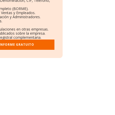
: Denominación, CIF, Teléfono,
ompleto (BORME).
n Ventas y Empleados.
ación y Administradores.
s.
culaciones en otras empresas.
ublicados sobre la empresa.
 registral complementaria.
 INFORME GRATUITO