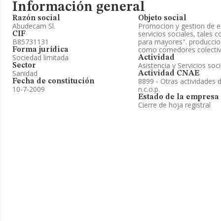
Información general
Razón social
Objeto social
Abudecam Sl.
Promocion y gestion de e
servicios sociales, tales 
CIF
B85731131
para mayores". produccion 
como comedores colectivo
Forma jurídica
Sociedad limitada
Actividad
Asistencia y Servicios soc
Sector
Sanidad
Actividad CNAE
8899 - Otras actividades d
Fecha de constitución
10-7-2009
n.c.o.p.
Estado de la empresa
Cierre de hoja registral