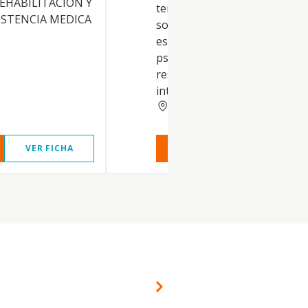
REHABILITACION Y
terapia integral y servicios
ISTENCIA MEDICA
sociales con actividades de
estimulación temprana, logop
psicomotricidad, fisioterapia
respiratoria, musicoterapia,
integración sensorial,
MADRID
VER FICHA
VER INFORME
VER FIC