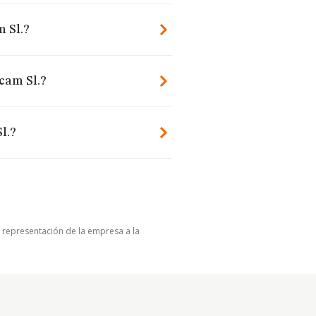
m Sl.?
cam Sl.?
l.?
u representación de la empresa a la