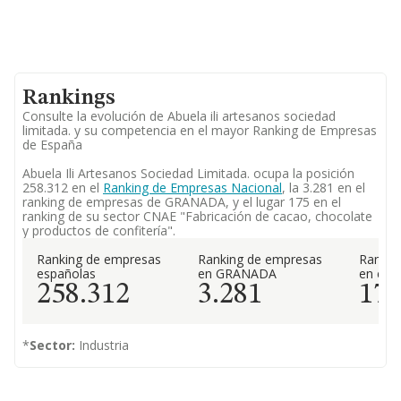
Rankings
Consulte la evolución de Abuela ili artesanos sociedad
limitada. y su competencia en el mayor Ranking de Empresas
de España
Abuela Ili Artesanos Sociedad Limitada. ocupa la posición
258.312 en el
Ranking de Empresas Nacional
, la 3.281 en el
ranking de empresas de GRANADA, y el lugar 175 en el
ranking de su sector CNAE "Fabricación de cacao, chocolate
y productos de confitería".
Ranking de empresas
Ranking de empresas
Rankin
españolas
en GRANADA
en el 
258.312
3.281
17
*
Sector:
Industria