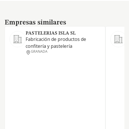
Empresas similares
Empresas similares
PASTELERIAS ISLA SL
Fabricación de productos de
F
confitería y pastelería
b
GRANADA
t
d
d
d
p
d
g
p
E
s