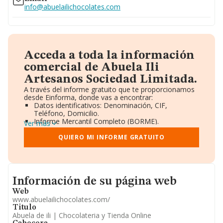
info@abuelailichocolates.com
Acceda a toda la información
comercial de Abuela Ili
Artesanos Sociedad Limitada.
A través del informe gratuito que te proporcionamos
desde Einforma, donde vas a encontrar:
Datos identificativos: Denominación, CIF,
Teléfono, Domicilio.
Informe Mercantil Completo (BORME).
Ver más
Gráficos de Evolución Ventas y Empleados.
Consejo de Administración y Administradores.
QUIERO MI INFORME GRATUITO
Directivos y Ejecutivos.
Accionistas.
Participaciones y Vinculaciones en otras empresas.
Artículos de prensa publicados sobre la empresa.
Informacion de su página web
Información oficial y registral complementaria.
Información de su página web
Web
www.abuelailichocolates.com/
Titulo
Abuela de ili | Chocolateria y Tienda Online