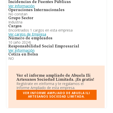
Incidencias de Fuentes Públicas
Ver Información
En definitiva,
Abuela Ili Artesanos Sociedad
Operaciones Internacionales
Limitada
se emplea en fabricación de chocolates,
No constan
bombones y galletas, en todas sus formas y variantes,
Grupo Sector
de turrones y productos dietéticos, así como sus
Industria
derivados, accesorios y otros productos
Cargos
complementarios, de cualquier naturaleza, y, en
Encontrados 1 cargos en esta empresa
general, de toda clase de productos alimenticios.
Ver cargos de Empresa
elaboración y venta de salsas. Ha experimentado un
Número de empleados
retroceso en el ranking de su sector (Fabricación de
10 (año 2024)
cacao, chocolate y productos de confitería). Se ha
Responsabilidad Social Empresarial
posicionado más abajo en el ranking nacional (de todas
Ver Información
las empresas presentes en el territorio) frente al 2023.
Cotiza en Bolsa
NO
Ver el informe ampliado de Abuela Ili
Artesanos Sociedad Limitada. ¡Es gratis!
Regístrate en eInforma y te regalamos el
Informe Ampliado de esta empresa.
VER INFORME AMPLIADO DE ABUELA ILI
ARTESANOS SOCIEDAD LIMITADA.