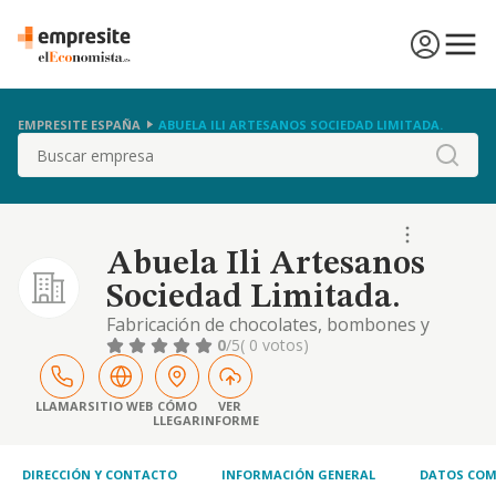
EMPRESITE ESPAÑA
ABUELA ILI ARTESANOS SOCIEDAD LIMITADA.
Buscar
Abuela Ili Artesanos
Sociedad Limitada.
Fabricación de chocolates, bombones y
galletas, en todas sus formas y variantes, de
0
/5
( 0 votos)
turrones y productos dietéticos, así como
sus derivados, accesorios y otros productos
complementarios, de cualquier naturaleza, y,
LLAMAR
SITIO WEB
CÓMO
VER
LLEGAR
INFORME
en general, de toda clase de productos
alimenticios. elaboración y venta de salsas..
DIRECCIÓN Y CONTACTO
INFORMACIÓN GENERAL
DATOS COM