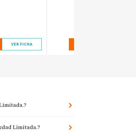
VER FICHA
VER INFORME
VER FIC
 Limitada.?
iedad Limitada.?