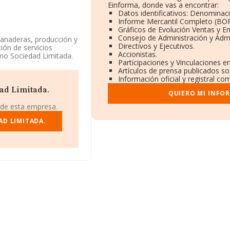
Einforma, donde vas a encontrar:
Datos identificativos: Denominaci
Informe Mercantil Completo (BO
Gráficos de Evolución Ventas y E
Consejo de Administración y Admi
ganaderas, producción y
Directivos y Ejecutivos.
ión de servicios
Accionistas.
omo Sociedad Limitada.
Participaciones y Vinculaciones e
epitas', código 0124.
Artículos de prensa publicados so
Información oficial y registral co
niendo en cuenta la
ad Limitada.
QUIERO MI INFO
o de empleados por
 de esta empresa.
os rankings: la
AD LIMITADA.
tos, pasando del 151 al
añías como, por
in embargo, el ranking
a Casa Canales S.L
. Ha
a 170.186,
 en una mejor posición
S.L
y
Talleres Ferroal
eles Ruivel S.A
y
puestos, pasando del