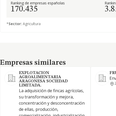
Ranking de empresas españolas
Ranki
170.435
3.8
*
Sector:
Agricultura
Empresas similares
Empresas similares
EXPLOTACION
FR
AGROALIMENTARIA
Env
ARAGONESA SOCIEDAD
LIMITADA.
La adquisición de fincas agrícolas,
su transformación y mejora,
concentración y desconcentración
de ellas, producción,
comercialización, industrialización