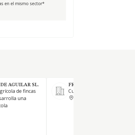
s en el mismo sector*
DE AGUILAR SL.
FRUTAS LOS MONEGROS SL
grícola de fincas
Cultivo de arboles frutales.
ZARAGOZA
sarrolla una
cola