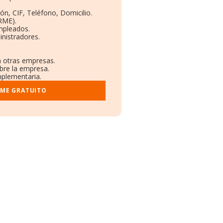
ón, CIF, Teléfono, Domicilio.
RME).
mpleados.
nistradores.
n otras empresas.
bre la empresa.
mplementaria.
RME GRATUITO