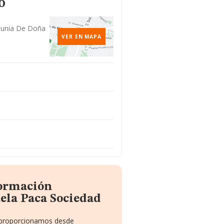
o
lmunia De Doña
VER EN MAPA
formación
ela Paca Sociedad
e proporcionamos desde