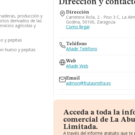
Dirección y contact
Dirección
anaderas, producción y
Carretera Ricla, 2 - Piso 3 C, La A
ctos derivados de las
Godina, 50100, Zaragoza
rvicios agrícolas y
Como llegar
so y pepitas
Teléfono
Añadir Teléfono
con hueso y pepitas
Web
Añadir Web
Email
admon@frutasmifra.es
Acceda a toda la in
comercial de La Abu
Limitada.
A través del informe gratuito que t