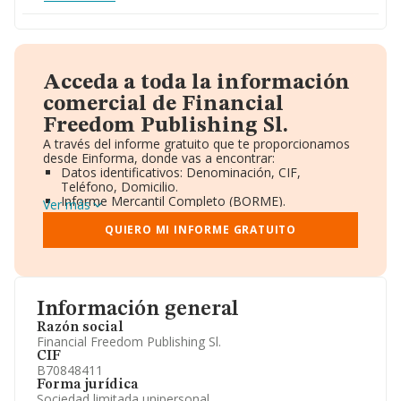
Acceda a toda la información
comercial de Financial
Freedom Publishing Sl.
A través del informe gratuito que te proporcionamos
desde Einforma, donde vas a encontrar:
Datos identificativos: Denominación, CIF,
Teléfono, Domicilio.
Informe Mercantil Completo (BORME).
Ver más
Gráficos de Evolución Ventas y Empleados.
Consejo de Administración y Administradores.
QUIERO MI INFORME GRATUITO
Directivos y Ejecutivos.
Accionistas.
Participaciones y Vinculaciones en otras empresas.
Artículos de prensa publicados sobre la empresa.
Información oficial y registral complementaria.
Información general
Razón social
Financial Freedom Publishing Sl.
CIF
B70848411
Forma jurídica
Sociedad limitada unipersonal