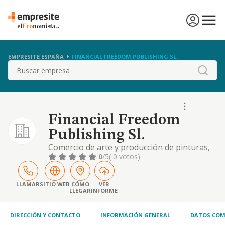
EMPRESITE ESPAÑA
FINANCIAL FREEDOM PUBLISHING SL.
Buscar
Financial Freedom
Publishing Sl.
Comercio de arte y producción de pinturas,
obras de arte y esculturas. organización de
0
/5
( 0 votos)
eventos. publicidad y marketing on line. las
actividades enumeradas podrán también ser
desarrolladas por la sociedad, total o
LLAMAR
SITIO WEB
CÓMO
VER
LLEGAR
INFORME
parcialmente, de modo indirecto, mediante
participación en otras sociedades con objeto
DIRECCIÓN Y CONTACTO
INFORMACIÓN GENERAL
DATOS COM