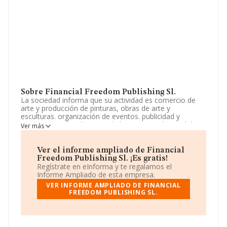
Sobre Financial Freedom Publishing Sl.
La sociedad informa que su actividad es comercio de
arte y producción de pinturas, obras de arte y
esculturas. organización de eventos. publicidad y
marketing on line. las actividades enumeradas podrán
Ver más
también ser desarrolladas por la sociedad, total o
parcialmente, de modo indirecto, mediante participación
en otras sociedades con objeto. La empresa es una
Ver el informe ampliado de Financial
Sociedad Limitada. Su actividad CNAE es 'Otro comercio
Freedom Publishing Sl. ¡Es gratis!
al por menor de artículos nuevos en establecimientos
Regístrate en eInforma y te regalamos el
especializados' con código 4778. No realiza actividad de
Informe Ampliado de esta empresa.
importación y/o exportación.
VER INFORME AMPLIADO DE FINANCIAL
FREEDOM PUBLISHING SL.
La sociedad
Financial Freedom Publishing S.L
, con
CIF B70848411, se encuentra en Paseo Del Born núm.
15 3 Cd, (07012), Palma, Isles Baleares, Islas Baleares.