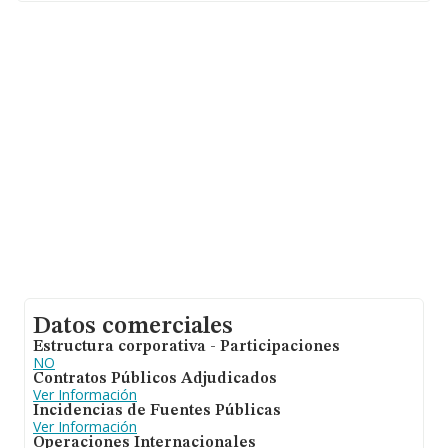
En relación con el sector y disponiendo de los datos de
hasta 13.277 empresas, a nivel nacional la facturación
asciende a 4.133 millones de euros y el promedio de la
facturación de ventas entre todas las compañías
asciende a los 311 mil euros. Para aportar ulterior
información de interés en el ámbito sectorial, la media
de antigüedad desde la constitución es de 18 años. La
media de empleados de las empresas es de 2.
Datos comerciales
Estructura corporativa - Participaciones
NO
Contratos Públicos Adjudicados
Ver Información
Incidencias de Fuentes Públicas
Ver Información
Operaciones Internacionales