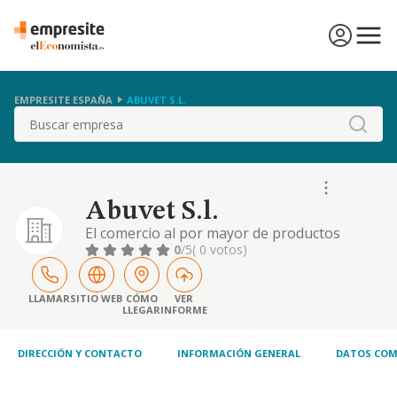
EMPRESITE ESPAÑA
ABUVET S.L.
Buscar
Abuvet S.l.
El comercio al por mayor de productos
zoosanitarios. comprende el comercio al por
0
/5
( 0 votos)
mayor de medicamentos de uso veterinario,
tanto farmacologicos como biologicos,
aditivos para incorporar al pienso,
LLAMAR
SITIO WEB
CÓMO
VER
LLEGAR
INFORME
correctores vitaminico
DIRECCIÓN Y CONTACTO
INFORMACIÓN GENERAL
DATOS COM