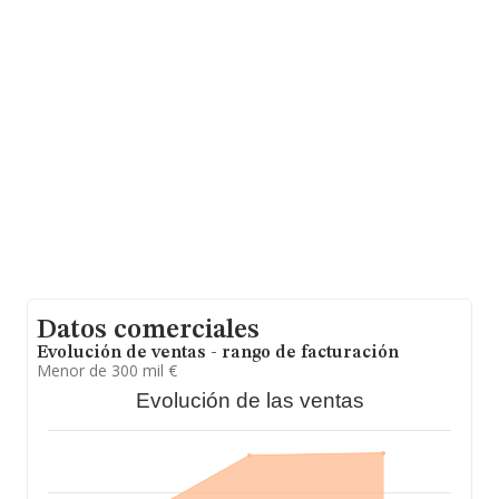
nacional la facturación alcanza la cifra de 985 millones
de euros y el promedio de la facturación de ventas
entre todas las compañías asciende a los 255 mil euros.
Por último, con el fin de ampliar la información relativa
al ámbito de la empresa, los empleados de media son
4. La antigüedad desde la constitución es de 14 años.
Datos comerciales
Evolución de ventas - rango de facturación
Menor de 300 mil €
Evolución de las ventas