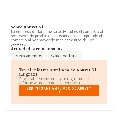
Sobre Abuvet S.l.
La empresa declara que su actividad es el comercio al
por mayor de productos zoosanitarios. comprende el
comercio al por mayor de medicamentos de uso
veterinario, tanto farmacologicos como biologicos,
Ver más
aditivos para incorporar al pienso, correctores
Actividades relacionadas
vitaminico. La sociedad está registrada como Sociedad
Medicamentos
Salud medicina
Limitada. Tiene CNAE: 7500 - 'Actividades veterinarias'.
No realiza actividad de importación y/o exportación.
Ha contado con el mismo número de profesionales y
Ver el informe ampliado de Abuvet S.l.
teniendo en cuenta la información a disposición de
¡Es gratis!
INFORMA, ha contado con un número de empleados
Regístrate en eInforma y te regalamos el
inferior a la media de sector.
Informe Ampliado de esta empresa.
VER INFORME AMPLIADO DE ABUVET
La sociedad española
Abuvet S.L
, con número de
S.L.
identificación fiscal B05127097, tiene domicilio fiscal en
Calle La Sinagoga núm. 7, (05500), Piedrahita, provincia
de Ávila, Castilla-león.
Con los datos a disposición de INFORMA sobre 3.854
empresas pertenecientes al sector, en el ámbito