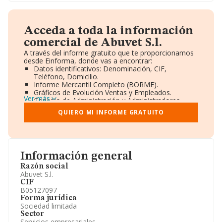
Acceda a toda la información
comercial de Abuvet S.l.
A través del informe gratuito que te proporcionamos
desde Einforma, donde vas a encontrar:
Datos identificativos: Denominación, CIF,
Teléfono, Domicilio.
Informe Mercantil Completo (BORME).
Gráficos de Evolución Ventas y Empleados.
Ver más
Consejo de Administración y Administradores.
Directivos y Ejecutivos.
QUIERO MI INFORME GRATUITO
Accionistas.
Participaciones y Vinculaciones en otras empresas.
Artículos de prensa publicados sobre la empresa.
Información oficial y registral complementaria.
Información general
Razón social
Abuvet S.l.
CIF
B05127097
Forma jurídica
Sociedad limitada
Sector
Servicios empresariales