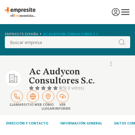
EMPRESITE ESPAÑA
AC AUDYCON CONSULTORES S.C.
Buscar
Ac Audycon
Consultores S.c.
0
/5
( 0 votos)
LLAMAR
SITIO WEB
CÓMO
VER
LLEGAR
INFORME
DIRECCIÓN Y CONTACTO
INFORMACIÓN GENERAL
DATOS COM