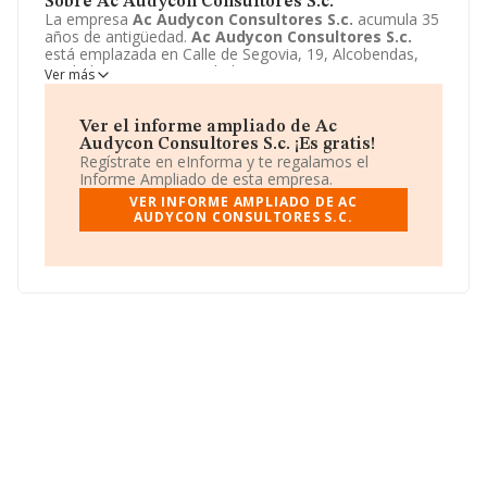
Sobre Ac Audycon Consultores S.c.
La empresa
Ac Audycon Consultores S.c.
acumula 35
años de antigüedad.
Ac Audycon Consultores S.c.
está emplazada en Calle de Segovia, 19, Alcobendas,
Madrid. Centra su actividad CNAE como 6920 -
Ver más
Actividades de contabilidad, teneduría de libros,
auditoría y asesoría fiscal. La empresa
Ac Audycon
Consultores S.c.
es Sociedad civil.
Ver el informe ampliado de Ac
Audycon Consultores S.c. ¡Es gratis!
Regístrate en eInforma y te regalamos el
Informe Ampliado de esta empresa.
VER INFORME AMPLIADO DE AC
AUDYCON CONSULTORES S.C.