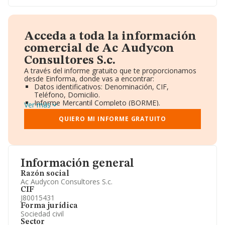
Acceda a toda la información
comercial de Ac Audycon
Consultores S.c.
A través del informe gratuito que te proporcionamos
desde Einforma, donde vas a encontrar:
Datos identificativos: Denominación, CIF,
Teléfono, Domicilio.
Informe Mercantil Completo (BORME).
Ver más
Gráficos de Evolución Ventas y Empleados.
Consejo de Administración y Administradores.
QUIERO MI INFORME GRATUITO
Directivos y Ejecutivos.
Accionistas.
Participaciones y Vinculaciones en otras empresas.
Artículos de prensa publicados sobre la empresa.
Información oficial y registral complementaria.
Información general
Razón social
Ac Audycon Consultores S.c.
CIF
J80015431
Forma jurídica
Sociedad civil
Sector