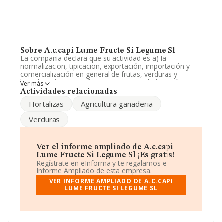
Sobre A.c.capi Lume Fructe Si Legume Sl
La compañía declara que su actividad es a) la
normalizacion, tipicacion, exportación, importación y
comercialización en general de frutas, verduras y
hortalizas frescas, refrigeradas o congeladas, así como
Ver más
su distribución, almacenaje y transporte. b) la compra.
Actividades relacionadas
La empresa está registrada como Sociedad Limitada. La
Hortalizas
Agricultura ganaderia
actividad de referencia CNAE corresponde a 'Comercio
al por mayor de frutas y hortalizas', cuyo Código es
Verduras
4631. No realiza actividad de importación y/o
exportación.
La sociedad
A.C.Capi Lume Fructe Si Legume S.L
,
Ver el informe ampliado de A.c.capi
con número de identificación fiscal B04659454, en el
Lume Fructe Si Legume Sl ¡Es gratis!
municipio de Adra, Almería, Andalucía.
Regístrate en eInforma y te regalamos el
Informe Ampliado de esta empresa.
Con los datos a disposición de INFORMA sobre 17.576
VER INFORME AMPLIADO DE A.C.CAPI
empresas pertenecientes al sector, la facturación en el
LUME FRUCTE SI LEGUME SL
ámbito nacional alcanza los 46.240 millones de euros y
se estima que el promedio de la facturación entre todas
las empresas es de 2 millones de euros. Finalmente,
para completar los datos de sector la media de