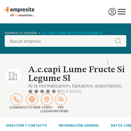
EMPRESITE ESPAÑA
A.C.CAPI LUME FRUCTE SI LEGUME SL
Buscar
A.c.capi Lume Fructe Si
Legume Sl
A) la normalizacion, tipicacion, exportacion,
importacion y comercializacion en general
0
/5
( 0 votos)
de frutas, verduras y hortalizas frescas,
refrigeradas o congeladas, asi como su
distribucion, almacenaje y transporte. b) la
LLAMAR
SITIO WEB
CÓMO
VER
LLEGAR
INFORME
compra
DIRECCIÓN Y CONTACTO
INFORMACIÓN GENERAL
DATOS COM