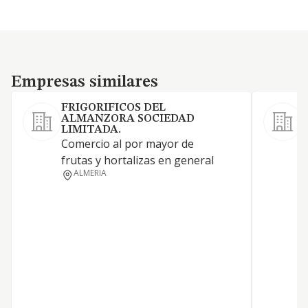
Empresas similares
Empresas similares
FRIGORIFICOS DEL
ALMANZORA SOCIEDAD
LIMITADA.
C
Comercio al por mayor de
i
frutas y hortalizas en general
c
ALMERIA
e
l
O
3
i
c
b
r