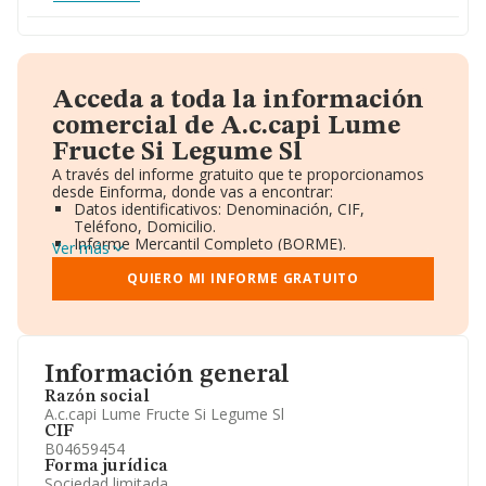
Acceda a toda la información
comercial de A.c.capi Lume
Fructe Si Legume Sl
A través del informe gratuito que te proporcionamos
desde Einforma, donde vas a encontrar:
Datos identificativos: Denominación, CIF,
Teléfono, Domicilio.
Informe Mercantil Completo (BORME).
Ver más
Gráficos de Evolución Ventas y Empleados.
Consejo de Administración y Administradores.
QUIERO MI INFORME GRATUITO
Directivos y Ejecutivos.
Accionistas.
Participaciones y Vinculaciones en otras empresas.
Artículos de prensa publicados sobre la empresa.
Información oficial y registral complementaria.
Información general
Razón social
A.c.capi Lume Fructe Si Legume Sl
CIF
B04659454
Forma jurídica
Sociedad limitada